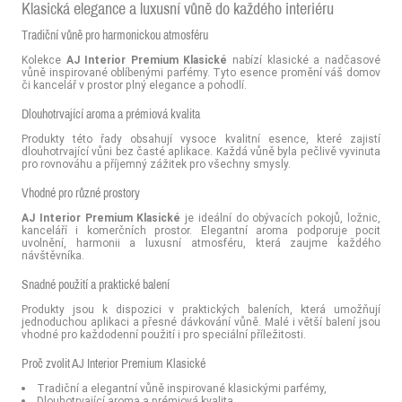
Klasická elegance a luxusní vůně do každého interiéru
Tradiční vůně pro harmonickou atmosféru
Kolekce
AJ Interior Premium Klasické
nabízí klasické a nadčasové
vůně inspirované oblíbenými parfémy. Tyto esence promění váš domov
či kancelář v prostor plný elegance a pohodlí.
Dlouhotrvající aroma a prémiová kvalita
Produkty této řady obsahují vysoce kvalitní esence, které zajistí
dlouhotrvající vůni bez časté aplikace. Každá vůně byla pečlivě vyvinuta
pro rovnováhu a příjemný zážitek pro všechny smysly.
Vhodné pro různé prostory
AJ Interior Premium Klasické
je ideální do obývacích pokojů, ložnic,
kanceláří i komerčních prostor. Elegantní aroma podporuje pocit
uvolnění, harmonii a luxusní atmosféru, která zaujme každého
návštěvníka.
Snadné použití a praktické balení
Produkty jsou k dispozici v praktických baleních, která umožňují
jednoduchou aplikaci a přesné dávkování vůně. Malé i větší balení jsou
vhodné pro každodenní použití i pro speciální příležitosti.
Proč zvolit AJ Interior Premium Klasické
Tradiční a elegantní vůně inspirované klasickými parfémy,
Dlouhotrvající aroma a prémiová kvalita,