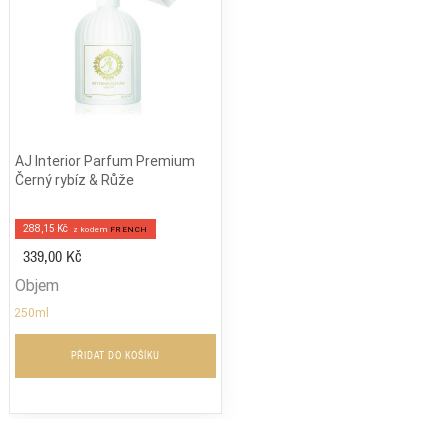
AJ Interior Parfum Premium
Černý rybíz & Růže
288,15 Kč
z kodem
FRENCH
339,00 Kč
Objem
250ml
PŘIDAT DO KOŠÍKU