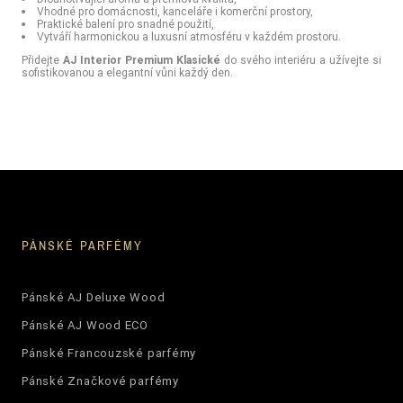
Vhodné pro domácnosti, kanceláře i komerční prostory,
Praktické balení pro snadné použití,
Vytváří harmonickou a luxusní atmosféru v každém prostoru.
Přidejte
AJ Interior Premium Klasické
do svého interiéru a užívejte si
sofistikovanou a elegantní vůni každý den.
PÁNSKÉ PARFÉMY
Pánské AJ Deluxe Wood
Pánské AJ Wood ECO
Pánské Francouzské parfémy
Pánské Značkové parfémy