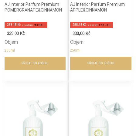
AJ Interior Parfum Premium
AJ Interior Parfum Premium
POMERGRANATE&CINNAMON
APPLE&CINNAMON
288,15 Kč
288,15 Kč
z kodem
FRENCH
z kodem
FRENCH
339,00 Kč
339,00 Kč
Objem
Objem
250ml
250ml
PŘIDAT DO KOŠÍKU
PŘIDAT DO KOŠÍKU