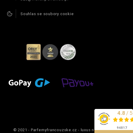
Souhlas se soubory cookie
4.8
/
5
Vynikající
94817
© 2021 - Parfemyfrancouzske.cz - luxus na dosah ruky.