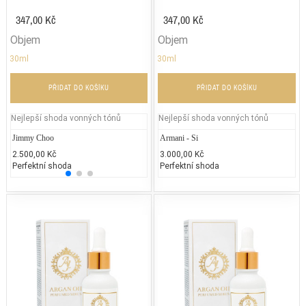
347,00 Kč
347,00 Kč
Objem
Objem
30ml
30ml
PŘIDAT DO KOŠÍKU
PŘIDAT DO KOŠÍKU
Nejlepší shoda vonných tónů
Nejlepší shoda vonných tónů
Jimmy Choo
Jean Paul Gaultier - Classique
Armani - Si
DKNY
2.500,00 Kč
2.300,00 Kč
3.000,00 Kč
2.300
Perfektní shoda
Více než 50 % shoda
Perfektní shoda
50% 