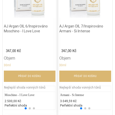
AJ Argan OIL 6/Inspirováno
AJ Argan OIL 7/Inspirováno
Moschino - I Love Love
Armani - Si Intense
347,00 Kč
347,00 Kč
Objem
Objem
30ml
30ml
PŘIDAT DO KOŠÍKU
PŘIDAT DO KOŠÍKU
Nejlepší shoda vonných tónů
Nejlepší shoda vonných tónů
Moschino - I Love Love
Armani - Acqua di Giò
Armani - Si Intense
Victor
Ca
2.500,00 Kč
2.900,00 Kč
3.049,59 Kč
3.600
3.
Perfektní shoda
25% běžných vonných tónů
Perfektní shoda
25% 
25