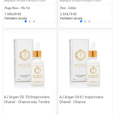
Nejlepší shoda vonných tónů
Nejlepší shoda vonných tónů
Hugo Boss - Ma Vie
Lancôme Poême
Dior - Addict
Y.S La
Ch
1.500,00 Kč
3.200,00 Kč
2.324,73 Kč
4.999
4.
Perfektní shoda
25% běžných vonných tónů
Perfektní shoda
25% 
25
AJ Argan OIL 59/Inspirováno
AJ Argan Oil 61 Inspirovano
Chanel - Chance eau Tendre
Chanel - Chance