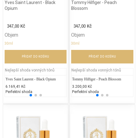
Yves Saint Laurent - Black
Tommy Hilfiger - Peach
Opium
Blossom
347,00 Kč
347,00 Kč
Objem
Objem
30ml
30ml
PŘIDAT DO KOŠÍKU
PŘIDAT DO KOŠÍKU
Nejlepší shoda vonných tónů
Nejlepší shoda vonných tónů
Yves Saint Laurent - Black Opium
Jean Paul Gaultier - Classique
Tommy Hilfiger - Peach Blossom
Lacos
Je
6.169,41 Kč
2.300,00 Kč
3.200,00 Kč
3.000
2.
Perfektní shoda
50% běžných vonných tónů
Perfektní shoda
25% 
50