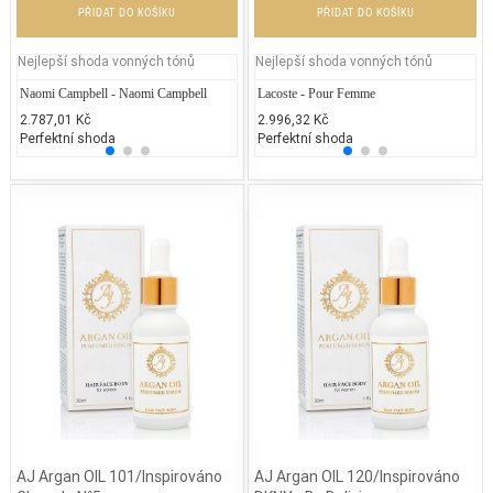
PŘIDAT DO KOŠÍKU
PŘIDAT DO KOŠÍKU
Nejlepší shoda vonných tónů
Nejlepší shoda vonných tónů
Naomi Campbell - Naomi Campbell
Jean Paul Gaultier - Classique
Lacoste - Pour Femme
Y.S La
Ca
2.787,01 Kč
2.300,00 Kč
2.996,32 Kč
4.999
1.
Perfektní shoda
25% běžných vonných tónů
Perfektní shoda
25% 
50
AJ Argan OIL 101/Inspirováno
AJ Argan OIL 120/Inspirováno