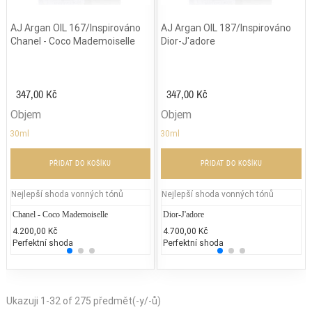
AJ Argan OIL 167/Inspirováno
AJ Argan OIL 187/Inspirováno
Chanel - Coco Mademoiselle
Dior-J'adore
347,00 Kč
347,00 Kč
Objem
Objem
30ml
30ml
PŘIDAT DO KOŠÍKU
PŘIDAT DO KOŠÍKU
Nejlepší shoda vonných tónů
Nejlepší shoda vonných tónů
Chanel - Coco Mademoiselle
Gucci - Gucci Envy Me
Dior-J'adore
Chane
Je
4.200,00 Kč
2.000,00 Kč
4.700,00 Kč
5.400
2.
Perfektní shoda
25% běžných vonných tónů
Perfektní shoda
25% 
50
Ukazuji 1-32 of 275 předmět(-y/-ů)