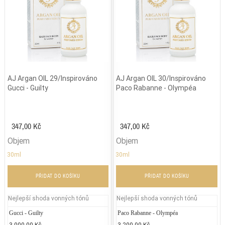
AJ Argan OIL 29/Inspirováno
AJ Argan OIL 30/Inspirováno
Gucci - Guilty
Paco Rabanne - Olympéa
347,00 Kč
347,00 Kč
Objem
Objem
30ml
30ml
PŘIDAT DO KOŠÍKU
PŘIDAT DO KOŠÍKU
Nejlepší shoda vonných tónů
Nejlepší shoda vonných tónů
Gucci - Guilty
Jean Paul Gaultier - Classique
Paco Rabanne - Olympéa
DKNY 
Ch
3.000,00 Kč
2.300,00 Kč
3.200,00 Kč
2.740
5.