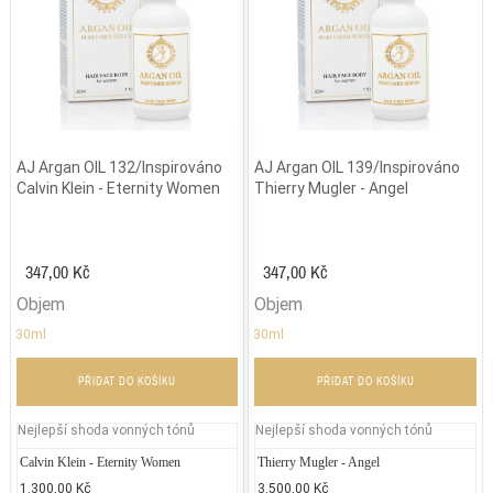
AJ Argan OIL 132/Inspirováno
AJ Argan OIL 139/Inspirováno
Calvin Klein - Eternity Women
Thierry Mugler - Angel
347,00 Kč
347,00 Kč
Objem
Objem
30ml
30ml
PŘIDAT DO KOŠÍKU
PŘIDAT DO KOŠÍKU
Nejlepší shoda vonných tónů
Nejlepší shoda vonných tónů
Calvin Klein - Eternity Women
Versace - Versense
Thierry Mugler - Angel
Jean P
Je
1.300,00 Kč
3.200,00 Kč
3.500,00 Kč
2.300
2.