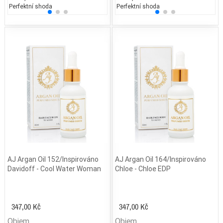
Perfektní shoda
25% běžných vonných tónů
Perfektní shoda
25% 
25
AJ Argan Oil 152/Inspirováno
AJ Argan Oil 164/Inspirováno
Davidoff - Cool Water Woman
Chloe - Chloe EDP
347,00 Kč
347,00 Kč
Objem
Objem