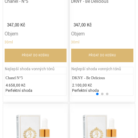
Chanel - N°5
DKNY - Be Delicious
347,00 Kč
347,00 Kč
Objem
Objem
30ml
30ml
PŘIDAT DO KOŠÍKU
PŘIDAT DO KOŠÍKU
Nejlepší shoda vonných tónů
Nejlepší shoda vonných tónů
Chanel N°5
DKNY - Be Delicious
Je
4.658,00 Kč
2.100,00 Kč
1.
Perfektní shoda
Perfektní shoda
25