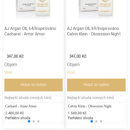
AJ Argan OIL 64/Inspirováno
AJ Argan OIL 69/Inspirováno
Cacharel - Amor Amor
Calvin Klein - Obsession Night
347,00 Kč
347,00 Kč
Objem
Objem
30ml
30ml
PŘIDAT DO KOŠÍKU
PŘIDAT DO KOŠÍKU
Nejlepší shoda vonných tónů
Nejlepší shoda vonných tónů
Cacharel - Amor Amor
Gucci - Gucci Envy Me
Calvin Klein - Obsession Night
Jean P
Pr
2.400,00 Kč
2.000,00 Kč
1.500,00 Kč
2.300
2.
Perfektní shoda
25% běžných vonných tónů
Perfektní shoda
25% 
25