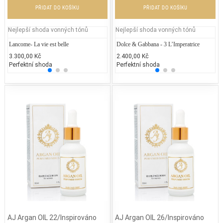
PŘIDAT DO KOŠÍKU
PŘIDAT DO KOŠÍKU
Nejlepší shoda vonných tónů
Nejlepší shoda vonných tónů
Lancome- La vie est belle
Repetto - Dance with Repetto
Dolce & Gabbana - 3 L’Imperatrice
Lanco
Ju
3.300,00 Kč
2.037,89 Kč
2.400,00 Kč
3.200
1.
Perfektní shoda
25% běžných vonných tónů
Perfektní shoda
25% 
25
AJ Argan OIL 22/Inspirováno
AJ Argan OIL 26/Inspirováno