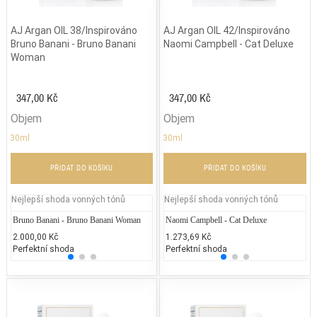
AJ Argan OIL 38/Inspirováno
AJ Argan OIL 42/Inspirováno
Bruno Banani - Bruno Banani
Naomi Campbell - Cat Deluxe
Woman
347,00 Kč
347,00 Kč
Objem
Objem
30ml
30ml
PŘIDAT DO KOŠÍKU
PŘIDAT DO KOŠÍKU
Nejlepší shoda vonných tónů
Nejlepší shoda vonných tónů
Bruno Banani - Bruno Banani Woman
Versace - Dylan Blue Woman
Naomi Campbell - Cat Deluxe
Jean P
La
2.000,00 Kč
2.531,83 Kč
1.273,69 Kč
2.300
2.
Perfektní shoda
25% běžných vonných tónů
Perfektní shoda
25% 
25