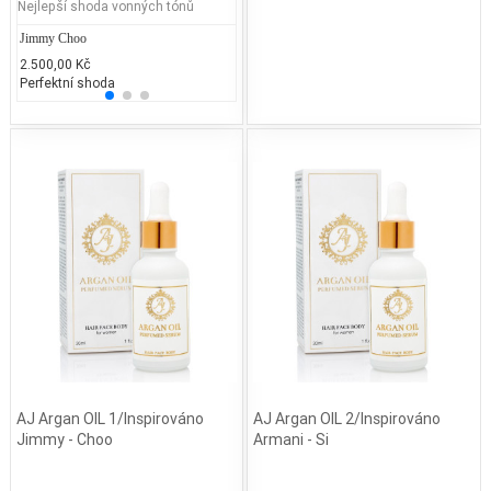
Nejlepší shoda vonných tónů
Jimmy Choo
Jean Paul Gaultier - Classique
DKNY
2.500,00 Kč
2.300,00 Kč
2.300
Perfektní shoda
Více než 50 % shoda
50% 
AJ Argan OIL 1/Inspirováno
AJ Argan OIL 2/Inspirováno
Jimmy - Choo
Armani - Si