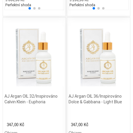
Perfektní shoda
25% běžných vonných tónů
Perfektní shoda
25% 
25
AJ Argan OIL 32/Inspirováno
AJ Argan OIL 36/Inspirováno
Calvin Klein - Euphoria
Dolce & Gabbana - Light Blue
347,00 Kč
347,00 Kč
Objem
Objem