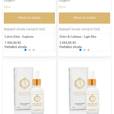
30ml
30ml
PŘIDAT DO KOŠÍKU
PŘIDAT DO KOŠÍKU
Nejlepší shoda vonných tónů
Nejlepší shoda vonných tónů
Calvin Klein - Euphoria
Jean Paul Gaultier - Classique
Dolce & Gabbana - Light Blue
Rihann
La
1.900,00 Kč
2.300,00 Kč
2.065,85 Kč
1.528
3.
Perfektní shoda
50% běžných vonných tónů
Perfektní shoda
25% 
25