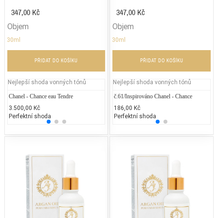
347,00 Kč
347,00 Kč
Objem
Objem
30ml
30ml
PŘIDAT DO KOŠÍKU
PŘIDAT DO KOŠÍKU
Nejlepší shoda vonných tónů
Nejlepší shoda vonných tónů
Chanel - Chance eau Tendre
Victoria's Secret - Bombshell
č.61/Inspirováno Chanel - Chance
Jean P
Ch
3.500,00 Kč
3.600,00 Kč
186,00 Kč
2.300
3.
Perfektní shoda
25% běžných vonných tónů
Perfektní shoda
25% 
Pe