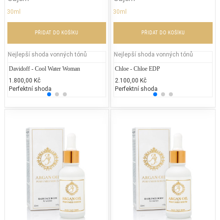
30ml
30ml
PŘIDAT DO KOŠÍKU
PŘIDAT DO KOŠÍKU
Nejlepší shoda vonných tónů
Nejlepší shoda vonných tónů
Davidoff - Cool Water Woman
Gabriela Sabatini - Gabriela Sabatini
Chloe - Chloe EDP
Chane
Je
1.800,00 Kč
1.700,00 Kč
2.100,00 Kč
4.400
1.
Perfektní shoda
25% běžných vonných tónů
Perfektní shoda
25% 
25