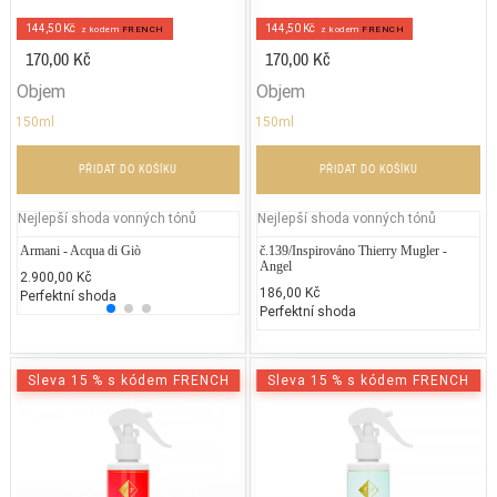
144,50 Kč
144,50 Kč
z kodem
FRENCH
z kodem
FRENCH
170,00 Kč
170,00 Kč
Objem
Objem
150ml
150ml
PŘIDAT DO KOŠÍKU
PŘIDAT DO KOŠÍKU
Nejlepší shoda vonných tónů
Nejlepší shoda vonných tónů
Armani - Acqua di Giò
Chloe - Love Story
č.139/Inspirováno Thierry Mugler -
Jean P
Angel
2.900,00 Kč
4.532,77 Kč
2.300
186,00 Kč
Perfektní shoda
25% běžných vonných tónů
25% 
Perfektní shoda
Sleva 15 % s kódem FRENCH
Sleva 15 % s kódem FRENCH