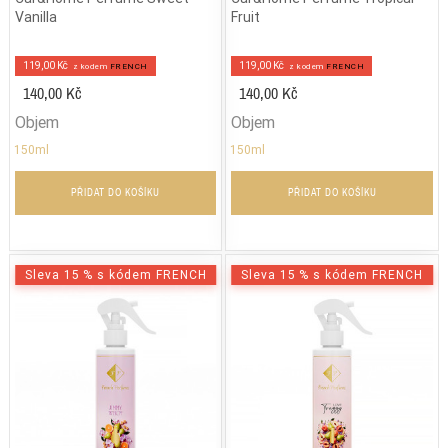
Vanilla
Fruit
119,00 Kč
119,00 Kč
z kodem
FRENCH
z kodem
FRENCH
140,00 Kč
140,00 Kč
Objem
Objem
150ml
150ml
PŘIDAT DO KOŠÍKU
PŘIDAT DO KOŠÍKU
Sleva 15 % s kódem FRENCH
Sleva 15 % s kódem FRENCH