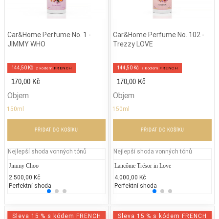
Car&Home Perfume No. 1 -
Car&Home Perfume No. 102 -
JIMMY WHO
Trezzy LOVE
144,50 Kč
144,50 Kč
z kodem
FRENCH
z kodem
FRENCH
170,00 Kč
170,00 Kč
Objem
Objem
150ml
150ml
PŘIDAT DO KOŠÍKU
PŘIDAT DO KOŠÍKU
Nejlepší shoda vonných tónů
Nejlepší shoda vonných tónů
Jimmy Choo
Jean Paul Gaultier - Classique
Lancôme Trésor in Love
DKNY
Ja
2.500,00 Kč
2.300,00 Kč
4.000,00 Kč
2.300
1.
Perfektní shoda
Více než 50 % shoda
Perfektní shoda
50% 
25
Sleva 15 % s kódem FRENCH
Sleva 15 % s kódem FRENCH