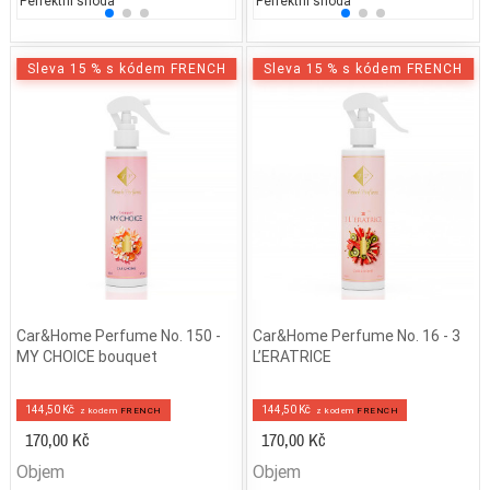
Perfektní shoda
50% běžných vonných tónů
Perfektní shoda
50% 
25
Sleva 15 % s kódem FRENCH
Sleva 15 % s kódem FRENCH
Car&Home Perfume No. 150 -
Car&Home Perfume No. 16 - 3
MY CHOICE bouquet
L’ERATRICE
144,50 Kč
144,50 Kč
z kodem
FRENCH
z kodem
FRENCH
170,00 Kč
170,00 Kč
Objem
Objem