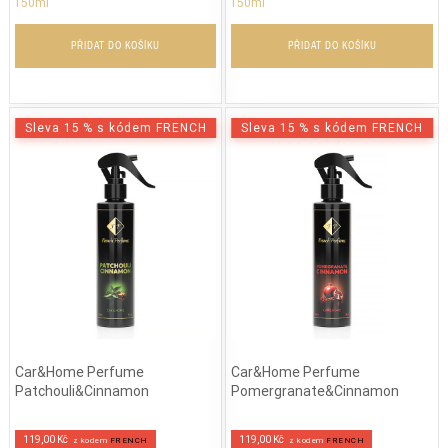
150ml
150ml
PŘIDAT DO KOŠÍKU
PŘIDAT DO KOŠÍKU
Sleva 15 % s kódem FRENCH
Sleva 15 % s kódem FRENCH
Car&Home Perfume
Car&Home Perfume
Patchouli&Cinnamon
Pomergranate&Cinnamon
119,00 Kč
119,00 Kč
z kodem
FRENCH
z kodem
FRENCH