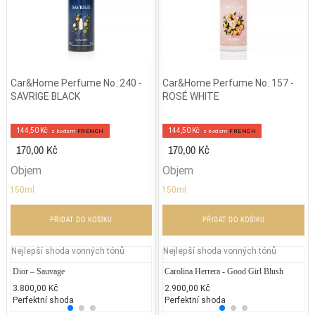
Car&Home Perfume No. 240 -
Car&Home Perfume No. 157 -
SAVRIGE BLACK
ROSÉ WHITE
144,50 Kč
144,50 Kč
z kodem
FRENCH
z kodem
FRENCH
170,00 Kč
170,00 Kč
Objem
Objem
150ml
150ml
PŘIDAT DO KOŠÍKU
PŘIDAT DO KOŠÍKU
Nejlepší shoda vonných tónů
Nejlepší shoda vonných tónů
Dior – Sauvage
Hugo Boss - Bottled Intense
Carolina Herrera - Good Girl Blush
Versac
Je
3.800,00 Kč
6.065,85 Kč
2.900,00 Kč
1.500
2.
Perfektní shoda
25% běžných vonných tónů
Perfektní shoda
25% 
50