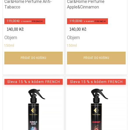
Car&Home Perfume Anti-
Car&Home Perfume
Tabacco
Apple&Cinnamon
119,00 Kč
119,00 Kč
z kodem
FRENCH
z kodem
FRENCH
140,00 Kč
140,00 Kč
Objem
Objem
150ml
150ml
PŘIDAT DO KOŠÍKU
PŘIDAT DO KOŠÍKU
Sleva 15 % s kódem FRENCH
Sleva 15 % s kódem FRENCH