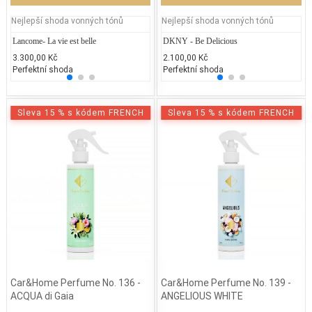
Nejlepší shoda vonných tónů
Nejlepší shoda vonných tónů
Lancome- La vie est belle
Repetto - Dance with Repetto
DKNY - Be Delicious
Lanco
Je
3.300,00 Kč
2.037,89 Kč
2.100,00 Kč
3.200
1.
Perfektní shoda
25% běžných vonných tónů
Perfektní shoda
25% 
25
Sleva 15 % s kódem FRENCH
Sleva 15 % s kódem FRENCH
Car&Home Perfume No. 136 -
Car&Home Perfume No. 139 -
ACQUA di Gaia
ANGELIOUS WHITE