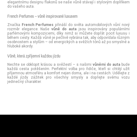
elegantnímu designu flakonů se naše vůně stávají i stylovým doplňkem
do vašeho auta.
French Perfumes – vůně inspirované luxusem
Značka
French Perfumes
přináší do světa automobilových vůní nový
rozměr elegance. Naše
vůně do auta
jsou inspirovány populárními
parfémovými kompozicemi, díky nimž si můžete dopřát pocit luxusu i
během cesty. Každá vůně je pečlivě vybrána tak, aby odpovídala různým
osobnostem a stylům – od energických a svěžích tónů až po smyslné a
hluboké akordy.
Vůně, která zpříjemní každou jízdu
Nechte se obklopit krásou a svěžestí – s našimi
vůněmi do auta
bude
každá cesta potěšením. Perfektní volba pro řidiče, kteří si chtějí užít
příjemnou atmosféru a komfort nejen doma, ale i na cestách. Udělejte z
každé jízdy zážitek pro všechny smysly a dopřejte svému vozu
jedinečný charakter.