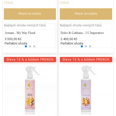
150ml
150ml
PŘIDAT DO KOŠÍKU
PŘIDAT DO KOŠÍKU
Nejlepší shoda vonných tónů
Nejlepší shoda vonných tónů
Armani - My Way Floral
Gucci – Bamboo
Dolce & Gabbana - 3 L’Imperatrice
Jean P
Ju
3.550,00 Kč
2.500,00 Kč
2.400,00 Kč
2.300
1.
Perfektní shoda
25% běžných vonných tónů
Perfektní shoda
25% 
25
Sleva 15 % s kódem FRENCH
Sleva 15 % s kódem FRENCH