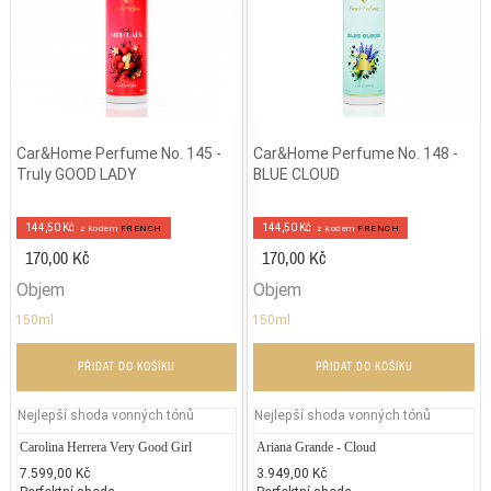
Car&Home Perfume No. 145 -
Car&Home Perfume No. 148 -
Truly GOOD LADY
BLUE CLOUD
144,50 Kč
144,50 Kč
z kodem
FRENCH
z kodem
FRENCH
170,00 Kč
170,00 Kč
Objem
Objem
150ml
150ml
PŘIDAT DO KOŠÍKU
PŘIDAT DO KOŠÍKU
Nejlepší shoda vonných tónů
Nejlepší shoda vonných tónů
Carolina Herrera Very Good Girl
Lancome - Hypnose
Ariana Grande - Cloud
Dior -
Je
7.599,00 Kč
3.200,00 Kč
3.949,00 Kč
2.324
2.