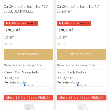
Car&Home Perfume No. 167 -
Car&Home Perfume No. 17 -
BELLE DEMOISELLE
L'Éléphant
144,50 Kč
144,50 Kč
z kodem
FRENCH
z kodem
FRENCH
170,00 Kč
170,00 Kč
Objem
Objem
150ml
150ml
PŘIDAT DO KOŠÍKU
PŘIDAT DO KOŠÍKU
Nejlepší shoda vonných tónů
Nejlepší shoda vonných tónů
Chanel - Coco Mademoiselle
Gucci - Gucci Envy Me
Kenzo - Jungle Elephant
Chane
Ca
4.200,00 Kč
2.000,00 Kč
4.000,00 Kč
5.400
2.
Perfektní shoda
25% běžných vonných tónů
Perfektní shoda
25% 
25
Sleva 15 % s kódem FRENCH
Sleva 15 % s kódem FRENCH