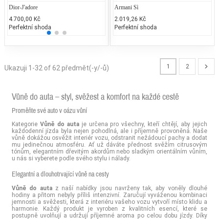
Dior-J'adore
Jean Paul Gaultier - Classique
Armani Sì
Mosch
4.700,00 Kč
2.300,00 Kč
2.019,26 Kč
1.840
Perfektní shoda
50% běžných vonných tónů
Perfektní shoda
25% 
1
2
Ukazuji 1-32 of 62 předmět(-y/-ů)
Vůně do auta – styl, svěžest a komfort na každé cestě
Proměňte své auto v oázu vůní
Kategorie
Vůně do auta
je určena pro všechny, kteří chtějí, aby jejich
každodenní jízda byla nejen pohodlná, ale i příjemně provoněná. Naše
vůně dokážou osvěžit interiér vozu, odstranit nežádoucí pachy a dodat
mu jedinečnou atmosféru. Ať už dáváte přednost svěžím citrusovým
tónům, elegantním dřevitým akordům nebo sladkým orientálním vůním,
u nás si vyberete podle svého stylu i nálady.
Elegantní a dlouhotrvající vůně na cesty
Vůně do auta
z naší nabídky jsou navrženy tak, aby voněly dlouhé
hodiny a přitom nebyly příliš intenzivní. Zaručují vyváženou kombinaci
jemnosti a svěžesti, která z interiéru vašeho vozu vytvoří místo klidu a
harmonie. Každý produkt je vyroben z kvalitních esencí, které se
postupně uvolňují a udržují příjemné aroma po celou dobu jízdy. Díky