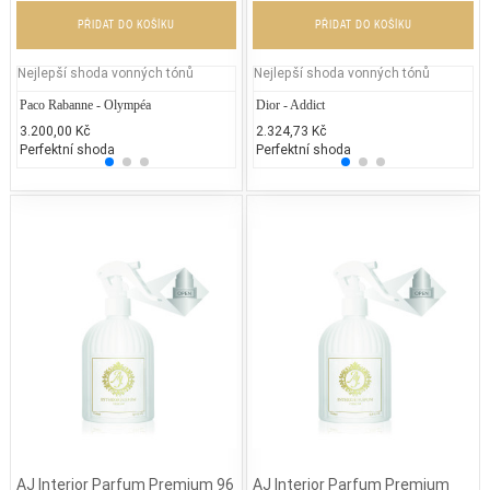
PŘIDAT DO KOŠÍKU
PŘIDAT DO KOŠÍKU
Nejlepší shoda vonných tónů
Nejlepší shoda vonných tónů
Paco Rabanne - Olympéa
Chanel - Coco Chanel
Dior - Addict
Coach
Ch
3.200,00 Kč
5.400,00 Kč
2.324,73 Kč
3.200
4.
Perfektní shoda
25% běžných vonných tónů
Perfektní shoda
25% 
25
AJ Interior Parfum Premium 96
AJ Interior Parfum Premium