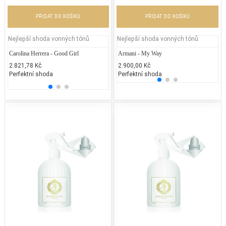
PŘIDAT DO KOŠÍKU
PŘIDAT DO KOŠÍKU
Nejlepší shoda vonných tónů
Nejlepší shoda vonných tónů
Carolina Herrera - Good Girl
Guerlain - L`Homme Idéal 2016 EDP
Armani - My Way
Carol
Yv
Garde
2.821,78 Kč
7.460,00 Kč
2.900,00 Kč
2.
3.502
Perfektní shoda
25% běžných vonných tónů
Perfektní shoda
50
25% 