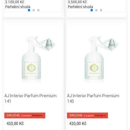
2.100,00 Kč
1.592,10 Kč
3.500,00 Kč
3.000
2.
Perfektní shoda
25% běžných vonných tónů
Perfektní shoda
25% 
25
AJ Interior Parfum Premium
AJ Interior Parfum Premium
141
145
348,50 Kč
348,50 Kč
z kodem
FRENCH
z kodem
FRENCH
410,00 Kč
410,00 Kč