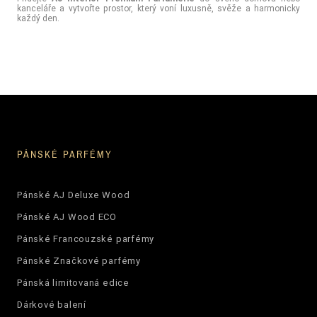
kanceláře a vytvořte prostor, který voní luxusně, svěže a harmonicky
každý den.
PÁNSKÉ PARFÉMY
Pánské AJ Deluxe Wood
Pánské AJ Wood ECO
Pánské Francouzské parfémy
Pánské Značkové parfémy
Pánská limitovaná edice
Dárkové balení