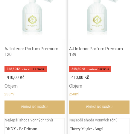
AJ Interior Parfum Premium
AJ Interior Parfum Premium
120
139
348,50 Kč
348,50 Kč
z kodem
FRENCH
z kodem
FRENCH
410,00 Kč
410,00 Kč
Objem
Objem
250ml
250ml
PŘIDAT DO KOŠÍKU
PŘIDAT DO KOŠÍKU
Nejlepší shoda vonných tónů
Nejlepší shoda vonných tónů
DKNY - Be Delicious
Jennifer Lopez – Still
Thierry Mugler - Angel
Shisei
Je