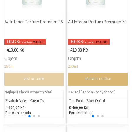
AJ Interior Parfum Premium 85
AJ Interior Parfum Premium 78
348,50 Kč
348,50 Kč
z kodem
FRENCH
z kodem
FRENCH
410,00 Kč
410,00 Kč
Objem
Objem
250ml
250ml
NENÍ SKLADEM
PŘIDAT DO KOŠÍKU
Nejlepší shoda vonných tónů
Nejlepší shoda vonných tónů
Elizabeth Arden - Green Tea
Davidoff - Cool Water Edt
Tom Ford – Black Orchid
Gabrie
Je
1.800,00 Kč
1.500,00 Kč
5.400,00 Kč
1.700
2.
Perfektní shoda
25% běžných vonných tónů
Perfektní shoda
25% 
25