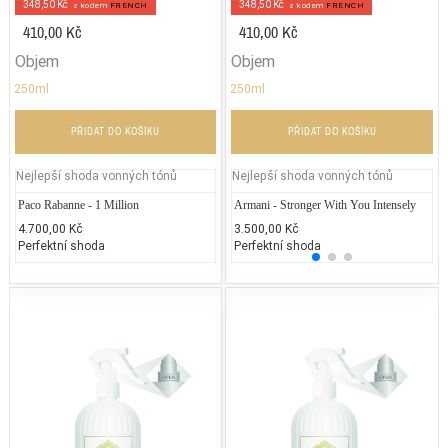
348,50 Kč
348,50 Kč
z kodem
FRENCH
z kodem
FRENCH
410,00 Kč
410,00 Kč
Objem
Objem
250ml
250ml
PŘIDAT DO KOŠÍKU
PŘIDAT DO KOŠÍKU
Nejlepší shoda vonných tónů
Nejlepší shoda vonných tónů
Paco Rabanne - 1 Million
Armani - Stronger With You Intensely
Ch
4.700,00 Kč
3.500,00 Kč
5.
Perfektní shoda
Perfektní shoda
25