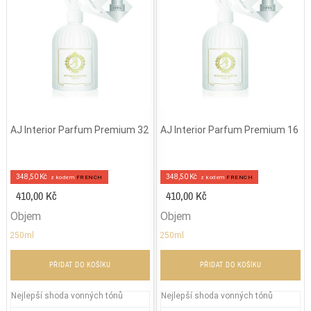
AJ Interior Parfum Premium 32
AJ Interior Parfum Premium 16
348,50 Kč
348,50 Kč
z kodem
FRENCH
z kodem
FRENCH
410,00 Kč
410,00 Kč
Objem
Objem
250ml
250ml
PŘIDAT DO KOŠÍKU
PŘIDAT DO KOŠÍKU
Nejlepší shoda vonných tónů
Nejlepší shoda vonných tónů