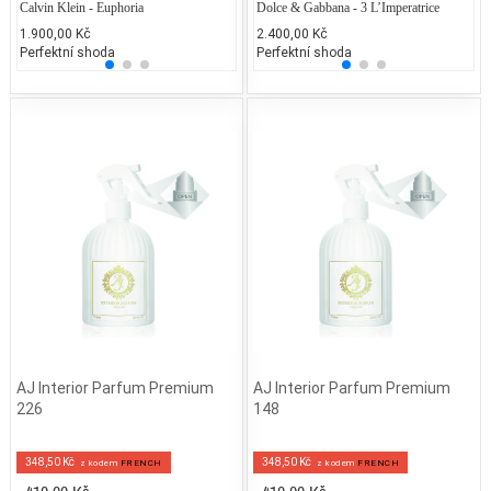
Calvin Klein - Euphoria
Jean Paul Gaultier - Classique
Dolce & Gabbana - 3 L’Imperatrice
Rihann
Ju
1.900,00 Kč
2.300,00 Kč
2.400,00 Kč
1.528
1.
Perfektní shoda
50% běžných vonných tónů
Perfektní shoda
25% 
25
AJ Interior Parfum Premium
AJ Interior Parfum Premium
226
148
348,50 Kč
348,50 Kč
z kodem
FRENCH
z kodem
FRENCH