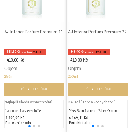
AJ Interior Parfum Premium 11
AJ Interior Parfum Premium 22
348,50 Kč
348,50 Kč
z kodem
FRENCH
z kodem
FRENCH
410,00 Kč
410,00 Kč
Objem
Objem
250ml
250ml
PŘIDAT DO KOŠÍKU
PŘIDAT DO KOŠÍKU
Nejlepší shoda vonných tónů
Nejlepší shoda vonných tónů
Lancome- La vie est belle
Repetto - Dance with Repetto
Yves Saint Laurent - Black Opium
Lanco
Je
3.300,00 Kč
2.037,89 Kč
6.169,41 Kč
3.200
2.
Perfektní shoda
25% běžných vonných tónů
Perfektní shoda
25% 
50