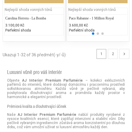
Nejlepší shoda vonných tónů
Nejlepší shoda vonných tónů
Carolina Herrera - La Bomba
Paco Rabanne - 1 Million Royal
La
3.100,00 Kč
3.600,00 Kč
1.
Perfektní shoda
Perfektní shoda
25
1
2
Ukazuji 1-32 of 36 předmět(-y/-ů)
Luxusní vůně pro váš interiér
Objevte
AJ Interior Premium Parfumérie
– kolekci exkluzivních
parfémů do interiérů, které dodávají domácímu i pracovnímu prostředí
sofistikovanou atmosféru. Každá vůně je pečlivě vybraná, aby
poskytovala dlouhotrvající aroma a proměnila každý prostor v
harmonické a elegantní prostředí.
Prémiová kvalita a dlouhotrvající účinek
Naše
AJ Interior Premium Parfumérie
nabízí produkty vyrobené z
vysoce kvalitních esencí, které zajišťují intenzivní a stabilní vůni. Díky
pečlivě vybraným ingrediencím zůstává aroma konzistentní po dlouhou
dobu, což vám umožní užívat si luxusní atmosféru každý den.