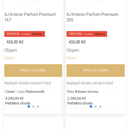
AJ Interior Parfum Premium
AJ Interior Parfum Premium
167
205
348,50 Kč
348,50 Kč
z kodem
FRENCH
z kodem
FRENCH
410,00 Kč
410,00 Kč
Objem
Objem
250ml
250ml
PŘIDAT DO KOŠÍKU
PŘIDAT DO KOŠÍKU
Nejlepší shoda vonných tónů
Nejlepší shoda vonných tónů
Chanel - Coco Mademoiselle
Gucci - Gucci Envy Me
Paco Rabanne Invictus
Chane
Ve
4.200,00 Kč
2.000,00 Kč
2.200,00 Kč
5.400
2.
Perfektní shoda
25% běžných vonných tónů
Perfektní shoda
25% 
25