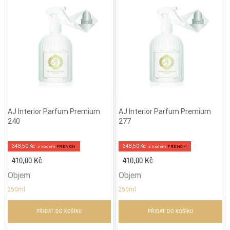
AJ Interior Parfum Premium
AJ Interior Parfum Premium
240
277
348,50 Kč
348,50 Kč
z kodem
FRENCH
z kodem
FRENCH
410,00 Kč
410,00 Kč
Objem
Objem
250ml
250ml
PŘIDAT DO KOŠÍKU
PŘIDAT DO KOŠÍKU