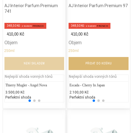
AJ Interior Parfum Premium
AJ Interior Parfum Premium 97
741
348,50 Kč
348,50 Kč
z kodem
FRENCH
z kodem
FRENCH
410,00 Kč
410,00 Kč
Objem
Objem
250ml
250ml
NENÍ SKLADEM
PŘIDAT DO KOŠÍKU
Nejlepší shoda vonných tónů
Nejlepší shoda vonných tónů
Thierry Mugler - Angel Nova
Lancôme Trésor Midnight Rose
Escada - Cherry In Japan
Estee
La
3.500,00 Kč
2.900,00 Kč
2.100,00 Kč
2.000
3.
Perfektní shoda
25% běžných vonných tónů
Perfektní shoda
25% 
25