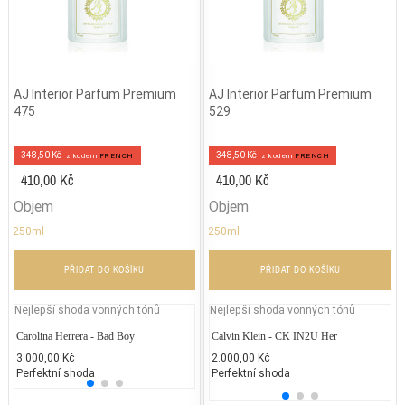
AJ Interior Parfum Premium
AJ Interior Parfum Premium
475
529
348,50 Kč
348,50 Kč
z kodem
FRENCH
z kodem
FRENCH
410,00 Kč
410,00 Kč
Objem
Objem
250ml
250ml
PŘIDAT DO KOŠÍKU
PŘIDAT DO KOŠÍKU
Nejlepší shoda vonných tónů
Nejlepší shoda vonných tónů
Carolina Herrera - Bad Boy
Lolita Lempicka - L'de Lolita Lempicka
Calvin Klein - CK IN2U Her
Gabrie
Je
3.000,00 Kč
2.169,41 Kč
2.000,00 Kč
1.700
2.
Perfektní shoda
25% běžných vonných tónů
Perfektní shoda
25% 
50