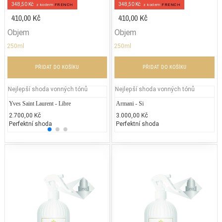
348,50 Kč
348,50 Kč
z kodem
FRENCH
z kodem
FRENCH
410,00 Kč
410,00 Kč
Objem
Objem
250ml
250ml
PŘIDAT DO KOŠÍKU
PŘIDAT DO KOŠÍKU
Nejlepší shoda vonných tónů
Nejlepší shoda vonných tónů
Yves Saint Laurent - Libre
DKNY – Nectar Love
Armani - Si
Chane
2.700,00 Kč
2.740,00 Kč
3.000,00 Kč
5.400
Perfektní shoda
50% běžných vonných tónů
Perfektní shoda
25% 