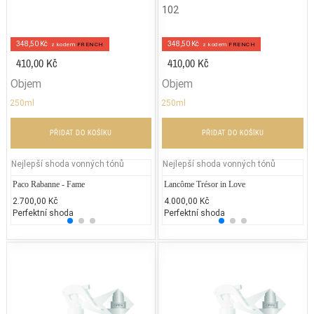
102
348,50 Kč
348,50 Kč
z kodem
FRENCH
z kodem
FRENCH
410,00 Kč
410,00 Kč
Objem
Objem
250ml
250ml
PŘIDAT DO KOŠÍKU
PŘIDAT DO KOŠÍKU
Nejlepší shoda vonných tónů
Nejlepší shoda vonných tónů
Paco Rabanne - Fame
Jean Paul Gaultier - Classique
Lancôme Trésor in Love
Yves S
Ja
2.700,00 Kč
2.300,00 Kč
4.000,00 Kč
2.428
1.
Perfektní shoda
50% běžných vonných tónů
Perfektní shoda
25% 
25