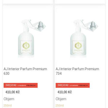
AJ Interior Parfum Premium
AJ Interior Parfum Premium
630
734
348,50 Kč
348,50 Kč
z kodem
FRENCH
z kodem
FRENCH
410,00 Kč
410,00 Kč
Objem
Objem
250ml
250ml