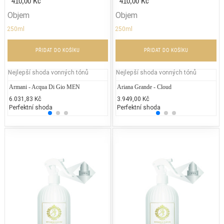
410,00 Kč
410,00 Kč
Objem
Objem
250ml
250ml
PŘIDAT DO KOŠÍKU
PŘIDAT DO KOŠÍKU
Nejlepší shoda vonných tónů
Nejlepší shoda vonných tónů
Armani - Acqua Di Gio MEN
Gabriela Sabatini - Gabriela Sabatini
Ariana Grande - Cloud
Yves S
Je
6.031,83 Kč
1.700,00 Kč
3.949,00 Kč
2.687
2.
Perfektní shoda
25% běžných vonných tónů
Perfektní shoda
25% 
25