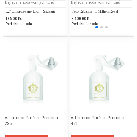
Nejlepší shoda vonných tónů
Nejlepší shoda vonných tónů
č.240/Inspirováno Dior – Sauvage
Paco Rabanne - 1 Million Royal
La
186,00 Kč
3.600,00 Kč
1.
Perfektní shoda
Perfektní shoda
25
AJ Interior Parfum Premium
AJ Interior Parfum Premium
285
471