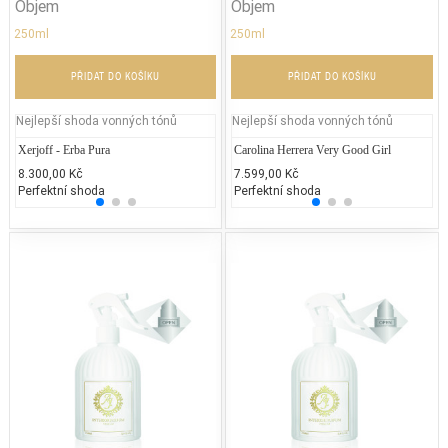
Objem
Objem
250ml
250ml
PŘIDAT DO KOŠÍKU
PŘIDAT DO KOŠÍKU
Nejlepší shoda vonných tónů
Nejlepší shoda vonných tónů
Xerjoff - Erba Pura
Armani - My Way Floral
Carolina Herrera Very Good Girl
Arman
La
8.300,00 Kč
3.550,00 Kč
7.599,00 Kč
2.450
3.
Perfektní shoda
25% běžných vonných tónů
Perfektní shoda
25% 
50