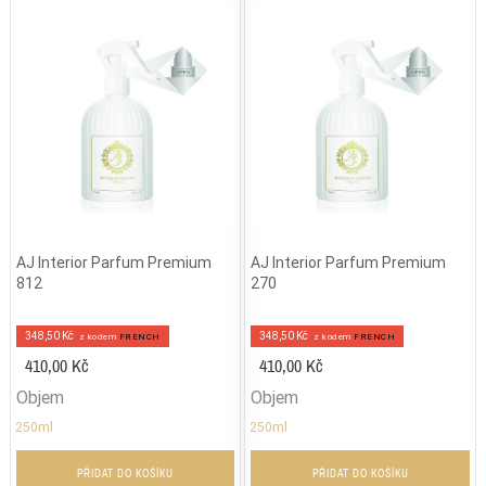
AJ Interior Parfum Premium
AJ Interior Parfum Premium
812
270
348,50 Kč
348,50 Kč
z kodem
FRENCH
z kodem
FRENCH
410,00 Kč
410,00 Kč
Objem
Objem
250ml
250ml
PŘIDAT DO KOŠÍKU
PŘIDAT DO KOŠÍKU