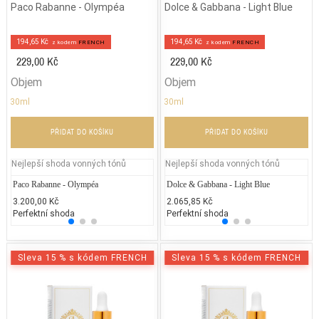
Paco Rabanne - Olympéa
Dolce & Gabbana - Light Blue
194,65 Kč
194,65 Kč
z kodem
FRENCH
z kodem
FRENCH
229,00 Kč
229,00 Kč
Objem
Objem
30ml
30ml
PŘIDAT DO KOŠÍKU
PŘIDAT DO KOŠÍKU
Nejlepší shoda vonných tónů
Nejlepší shoda vonných tónů
Paco Rabanne - Olympéa
Chanel - Coco Chanel
Dolce & Gabbana - Light Blue
Coach
La
3.200,00 Kč
5.400,00 Kč
2.065,85 Kč
3.200
3.
Perfektní shoda
25% běžných vonných tónů
Perfektní shoda
25% 
25
Sleva 15 % s kódem FRENCH
Sleva 15 % s kódem FRENCH