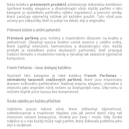
Naše kolekce
prémiových produktů
představuje dokonalou kombinaci
špičkové kvality, elegance a dlouhotrvající vůně. Každý parfém v této
kategorii je výsledkem pečlivého výběru ingrediencí a precizní výroby,
která zaručuje výjimečný zážitek při každém použití. Tyto vůně jsou
určeny pro zákazníky, kteří si potrpí na detail, styl a originalitu.
Prémiové složení a umění parfumérů
Prémiové parfémy
jsou tvořeny s maximálním důrazem na kvalitu a
jedinečnost. Obsahují vysoce kvalitní vonné esence z celého světa,
které zajišťují intenzivní, harmonickou a dlouhotrvající vůni. Každý
produkt je výsledkem práce zkušených parfumérů, kteří propojují
tradiční řemeslo s moderními trendy a vytvářejí tak skutečně výjimečné
kompozice.
French Perfumes – luxus dostupný každému
Součástí této kategorie je také kolekce
French Perfumes
–
ekvivalenty luxusních značkových parfémů
, které jsou inspirovány
ikonami světového parfémářství. Nabízejí stejnou eleganci, charakter a
intenzitu jako originální vůně, ovšem za dostupnější cenu. Díky tomu si
můžete dopřát pocit luxusu bez kompromisů.
Široká nabídka pro každou příležitost
Vybíráme pouze takové vůně, které ztělesňují výjimečnost,
sofistikovanost a trvanlivost. Najdete zde jak jemné denní tóny, tak
intenzivní večerní kompozice, vhodné pro ženy i muže. Díky široké
nabídce si u nás každý může najít parfém, který dokonale podtrhne jeho
styl a osobnost.