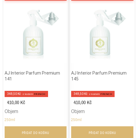
AJ Interior Parfum Premium
AJ Interior Parfum Premium
141
145
348,50 Kč
348,50 Kč
z kodem
FRENCH
z kodem
FRENCH
410,00 Kč
410,00 Kč
Objem
Objem
250ml
250ml
PŘIDAT DO KOŠÍKU
PŘIDAT DO KOŠÍKU