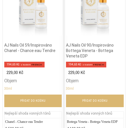
AJ Nails Oil 59/Inspirováno
AJ Nails Oil 90/Inspirováno
Chanel - Chance eau Tendre
Bottega Veneta - Bottega
Veneta EDP
194,65 Kč
194,65 Kč
z kodem
FRENCH
z kodem
FRENCH
229,00 Kč
229,00 Kč
Objem
Objem
30ml
30ml
PŘIDAT DO KOŠÍKU
PŘIDAT DO KOŠÍKU
Nejlepší shoda vonných tónů
Nejlepší shoda vonných tónů
Chanel - Chance eau Tendre
Victoria's Secret - Bombshell
Bottega Veneta - Bottega Veneta EDP
Jean P
La