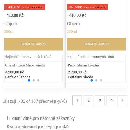
348,50 Kč
348,50 Kč
z kodem
FRENCH
z kodem
FRENCH
410,00 Kč
410,00 Kč
Objem
Objem
250ml
250ml
PŘIDAT DO KOŠÍKU
PŘIDAT DO KOŠÍKU
Nejlepší shoda vonných tónů
Nejlepší shoda vonných tónů
Chanel - Coco Mademoiselle
Gucci - Gucci Envy Me
Paco Rabanne Invictus
Chane
Ve
4.200,00 Kč
2.000,00 Kč
2.200,00 Kč
5.400
2.
Perfektní shoda
25% běžných vonných tónů
Perfektní shoda
25% 
25
1
2
3
4
Ukazuji 1-32 of 107 předmět(-y/-ů)
Luxusní vůně pro náročné zákazníky
Kvalita a jedinečnost prémiových produktů