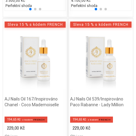
3.500,00 Kč
3.600,00 Kč
4.100,00 Kč
2.300
4.
Perfektní shoda
25% běžných vonných tónů
Perfektní shoda
25% 
25
Sleva 15 % s kódem FRENCH
Sleva 15 % s kódem FRENCH
AJ Nails Oil 167/Inspirováno
AJ Nails Oil 539/Inspirováno
Chanel - Coco Mademoiselle
Paco Rabanne - Lady Million
194,65 Kč
194,65 Kč
z kodem
FRENCH
z kodem
FRENCH
229,00 Kč
229,00 Kč