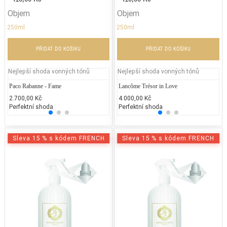
Objem
Objem
250ml
250ml
PŘIDAT DO KOŠÍKU
PŘIDAT DO KOŠÍKU
Nejlepší shoda vonných tónů
Nejlepší shoda vonných tónů
Paco Rabanne - Fame
Jean Paul Gaultier - Classique
Lancôme Trésor in Love
Yves S
Ja
2.700,00 Kč
2.300,00 Kč
4.000,00 Kč
2.428
1.
Perfektní shoda
50% běžných vonných tónů
Perfektní shoda
25% 
25
Sleva 15 % s kódem FRENCH
Sleva 15 % s kódem FRENCH