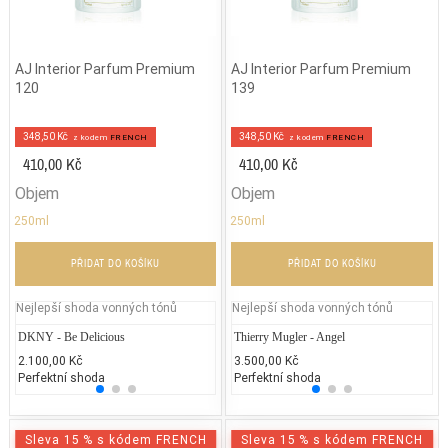
AJ Interior Parfum Premium
AJ Interior Parfum Premium
120
139
348,50 Kč
348,50 Kč
z kodem
FRENCH
z kodem
FRENCH
410,00 Kč
410,00 Kč
Objem
Objem
250ml
250ml
PŘIDAT DO KOŠÍKU
PŘIDAT DO KOŠÍKU
Nejlepší shoda vonných tónů
Nejlepší shoda vonných tónů
DKNY - Be Delicious
Jennifer Lopez – Still
Thierry Mugler - Angel
Shisei
Je
2.100,00 Kč
1.592,10 Kč
3.500,00 Kč
3.000
2.
Perfektní shoda
25% běžných vonných tónů
Perfektní shoda
25% 
25
Sleva 15 % s kódem FRENCH
Sleva 15 % s kódem FRENCH