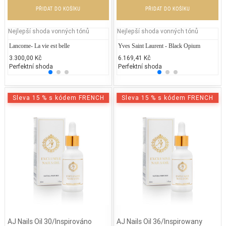
PŘIDAT DO KOŠÍKU
PŘIDAT DO KOŠÍKU
Nejlepší shoda vonných tónů
Nejlepší shoda vonných tónů
Lancome- La vie est belle
Repetto - Dance with Repetto
Yves Saint Laurent - Black Opium
Lanco
Je
3.300,00 Kč
2.037,89 Kč
6.169,41 Kč
3.200
2.
Perfektní shoda
25% běžných vonných tónů
Perfektní shoda
25% 
50
Sleva 15 % s kódem FRENCH
Sleva 15 % s kódem FRENCH
AJ Nails Oil 30/Inspirováno
AJ Nails Oil 36/Inspirowany