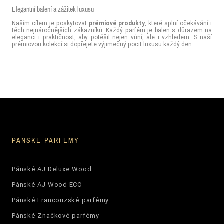
Elegantní balení a zážitek luxusu
Naším cílem je poskytovat
prémiové produkty
, které splní očekávání i
těch nejnáročnějších zákazníků. Každý parfém je balen s důrazem na
eleganci i praktičnost, aby potěšil nejen vůní, ale i vzhledem. S naší
prémiovou kolekcí si dopřejete výjimečný pocit luxusu každý den.
PÁNSKÉ PARFÉMY
Pánské AJ Deluxe Wood
Pánské AJ Wood ECO
Pánské Francouzské parfémy
Pánské Značkové parfémy