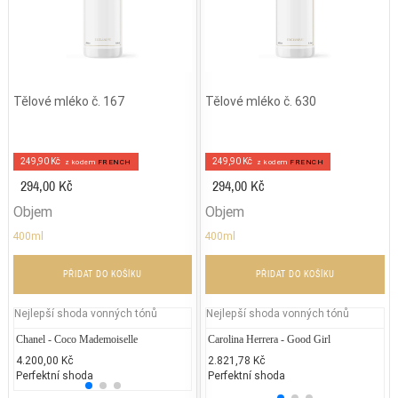
Tělové mléko č. 167
Tělové mléko č. 630
249,90 Kč
249,90 Kč
z kodem
FRENCH
z kodem
FRENCH
294,00 Kč
294,00 Kč
Objem
Objem
400ml
400ml
PŘIDAT DO KOŠÍKU
PŘIDAT DO KOŠÍKU
Nejlepší shoda vonných tónů
Nejlepší shoda vonných tónů
Chanel - Coco Mademoiselle
Gucci - Gucci Envy Me
Carolina Herrera - Good Girl
Chane
Gu
4.200,00 Kč
2.000,00 Kč
2.821,78 Kč
5.400
7.
Perfektní shoda
25% běžných vonných tónů
Perfektní shoda
25% 
25