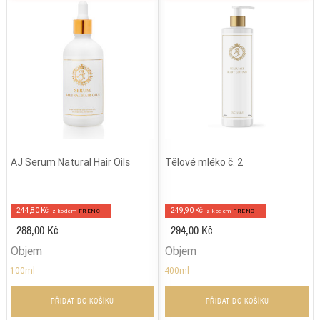
AJ Serum Natural Hair Oils
Tělové mléko č. 2
244,80 Kč
249,90 Kč
z kodem
FRENCH
z kodem
FRENCH
288,00 Kč
294,00 Kč
Objem
Objem
100ml
400ml
PŘIDAT DO KOŠÍKU
PŘIDAT DO KOŠÍKU