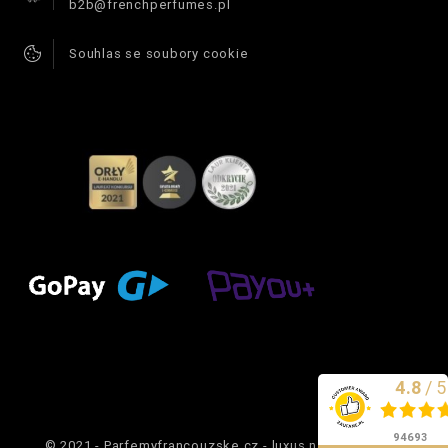
b2b@frenchperfumes.pl
Souhlas se soubory cookie
4.8
/
5
Vynikající
94693
© 2021 - Parfemyfrancouzske.cz - luxus na dosah ruky.