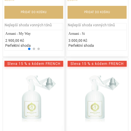
PŘIDAT DO KOŠÍKU
PŘIDAT DO KOŠÍKU
Nejlepší shoda vonných tónů
Nejlepší shoda vonných tónů
Armani - My Way
Yves Saint Laurent - Manifesto L'elixir
Armani - Si
Lanco
2.900,00 Kč
2.428,28 Kč
3.000,00 Kč
3.200
Perfektní shoda
50% běžných vonných tónů
Perfektní shoda
25% 
Sleva 15 % s kódem FRENCH
Sleva 15 % s kódem FRENCH