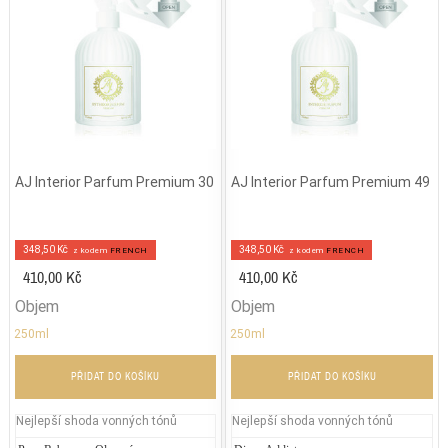
AJ Interior Parfum Premium 30
AJ Interior Parfum Premium 49
348,50 Kč
348,50 Kč
z kodem
FRENCH
z kodem
FRENCH
410,00 Kč
410,00 Kč
Objem
Objem
250ml
250ml
PŘIDAT DO KOŠÍKU
PŘIDAT DO KOŠÍKU
Nejlepší shoda vonných tónů
Nejlepší shoda vonných tónů