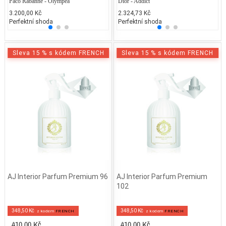
Paco Rabanne - Olympéa
Chanel - Coco Chanel
Dior - Addict
Coach
Ch
3.200,00 Kč
5.400,00 Kč
2.324,73 Kč
3.200
4.
Perfektní shoda
25% běžných vonných tónů
Perfektní shoda
25% 
25
Sleva 15 % s kódem FRENCH
Sleva 15 % s kódem FRENCH
AJ Interior Parfum Premium 96
AJ Interior Parfum Premium
102
348,50 Kč
348,50 Kč
z kodem
FRENCH
z kodem
FRENCH
410,00 Kč
410,00 Kč