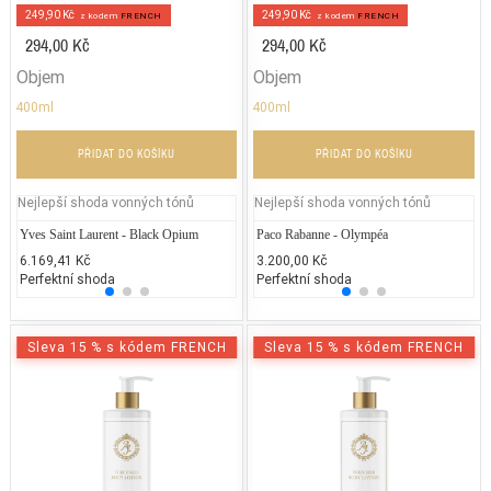
249,90 Kč
249,90 Kč
z kodem
FRENCH
z kodem
FRENCH
294,00 Kč
294,00 Kč
Objem
Objem
400ml
400ml
PŘIDAT DO KOŠÍKU
PŘIDAT DO KOŠÍKU
Nejlepší shoda vonných tónů
Nejlepší shoda vonných tónů
Yves Saint Laurent - Black Opium
Jean Paul Gaultier - Classique
Paco Rabanne - Olympéa
Lacos
Ch
6.169,41 Kč
2.300,00 Kč
3.200,00 Kč
3.000
5.
Perfektní shoda
50% běžných vonných tónů
Perfektní shoda
25% 
25
Sleva 15 % s kódem FRENCH
Sleva 15 % s kódem FRENCH