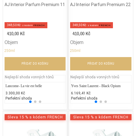
AJ Interior Parfum Premium 11
AJ Interior Parfum Premium 22
348,50 Kč
348,50 Kč
z kodem
FRENCH
z kodem
FRENCH
410,00 Kč
410,00 Kč
Objem
Objem
250ml
250ml
PŘIDAT DO KOŠÍKU
PŘIDAT DO KOŠÍKU
Nejlepší shoda vonných tónů
Nejlepší shoda vonných tónů
Lancome- La vie est belle
Repetto - Dance with Repetto
Yves Saint Laurent - Black Opium
Lanco
Je
3.300,00 Kč
2.037,89 Kč
6.169,41 Kč
3.200
2.
Perfektní shoda
25% běžných vonných tónů
Perfektní shoda
25% 
50
Sleva 15 % s kódem FRENCH
Sleva 15 % s kódem FRENCH