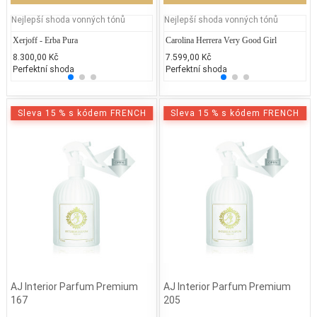
Nejlepší shoda vonných tónů
Nejlepší shoda vonných tónů
Xerjoff - Erba Pura
Armani - My Way Floral
Carolina Herrera Very Good Girl
Arman
La
8.300,00 Kč
3.550,00 Kč
7.599,00 Kč
2.450
3.
Perfektní shoda
25% běžných vonných tónů
Perfektní shoda
25% 
50
Sleva 15 % s kódem FRENCH
Sleva 15 % s kódem FRENCH
AJ Interior Parfum Premium
AJ Interior Parfum Premium
167
205