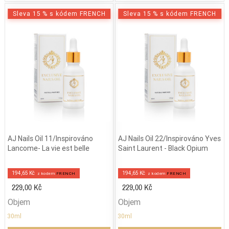
Sleva 15 % s kódem FRENCH
Sleva 15 % s kódem FRENCH
AJ Nails Oil 11/Inspirováno
AJ Nails Oil 22/Inspirováno Yves
Lancome- La vie est belle
Saint Laurent - Black Opium
194,65 Kč
194,65 Kč
z kodem
FRENCH
z kodem
FRENCH
229,00 Kč
229,00 Kč
Objem
Objem
30ml
30ml