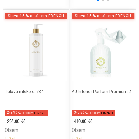
Sleva 15 % s kódem FRENCH
Sleva 15 % s kódem FRENCH
Tělové mléko č. 734
AJ Interior Parfum Premium 2
249,90 Kč
348,50 Kč
z kodem
FRENCH
z kodem
FRENCH
294,00 Kč
410,00 Kč
Objem
Objem
400ml
250ml