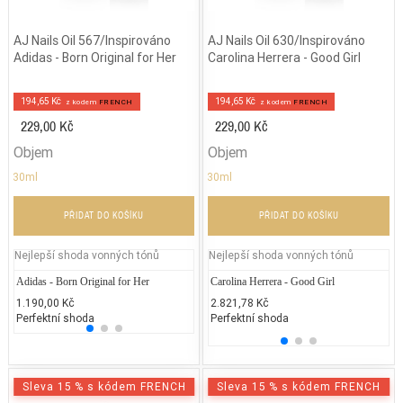
AJ Nails Oil 567/Inspirováno
AJ Nails Oil 630/Inspirováno
Adidas - Born Original for Her
Carolina Herrera - Good Girl
194,65 Kč
194,65 Kč
z kodem
FRENCH
z kodem
FRENCH
229,00 Kč
229,00 Kč
Objem
Objem
30ml
30ml
PŘIDAT DO KOŠÍKU
PŘIDAT DO KOŠÍKU
Nejlepší shoda vonných tónů
Nejlepší shoda vonných tónů
Adidas - Born Original for Her
Lancôme Trésor in Love
Carolina Herrera - Good Girl
DKNY 
Gu
1.190,00 Kč
4.000,00 Kč
2.821,78 Kč
1.846
7.
Perfektní shoda
25% běžných vonných tónů
Perfektní shoda
25% 
25
Sleva 15 % s kódem FRENCH
Sleva 15 % s kódem FRENCH