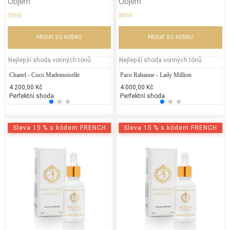
Objem
Objem
30ml
30ml
PŘIDAT DO KOŠÍKU
PŘIDAT DO KOŠÍKU
Nejlepší shoda vonných tónů
Nejlepší shoda vonných tónů
Chanel - Coco Mademoiselle
Gucci - Gucci Envy Me
Paco Rabanne - Lady Million
Chane
La
4.200,00 Kč
2.000,00 Kč
4.000,00 Kč
5.400
3.
Perfektní shoda
25% běžných vonných tónů
Perfektní shoda
25% 
25
Sleva 15 % s kódem FRENCH
Sleva 15 % s kódem FRENCH