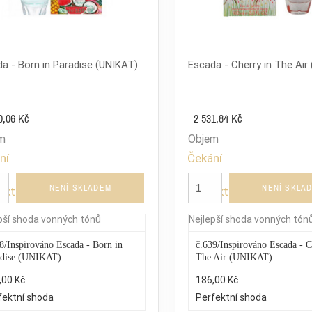
a - Born in Paradise (UNIKAT)
Escada - Cherry in The Air
0,06 Kč
2 531,84 Kč
m
Objem
ní
Čekání
na
NENÍ SKLADEM
NENÍ SKLA
ukt
produkt
pší shoda vonných tónů
Nejlepší shoda vonných tón
8/Inspirováno Escada - Born in
č.639/Inspirováno Escada - C
adise (UNIKAT)
The Air (UNIKAT)
,00 Kč
186,00 Kč
fektní shoda
Perfektní shoda