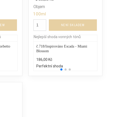
Objem
100ml
DEM
NENÍ SKLADEM
ů
Nejlepší shoda vonných tónů
orbetto
č.718/Inspirováno Escada - Miami
Lacoste - T
Blossom
1.900,00 K
186,00 Kč
25% běžný
Perfektní shoda