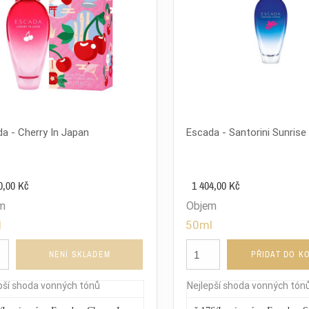
a - Cherry In Japan
Escada - Santorini Sunrise
0,00 Kč
1 404,00 Kč
m
Objem
l
50ml
NENÍ SKLADEM
PŘIDAT DO K
pší shoda vonných tónů
Nejlepší shoda vonných tón