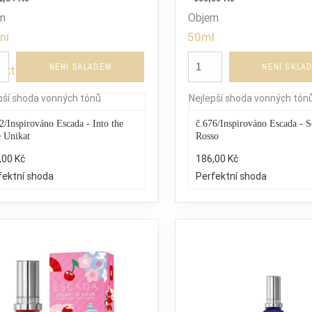
m
Objem
ní
50ml
NENÍ SKLADEM
NENÍ SKLA
ukt
pší shoda vonných tónů
Nejlepší shoda vonných tón
2/Inspirováno Escada - Into the
č.676/Inspirováno Escada - S
e Unikat
Rosso
,00 Kč
186,00 Kč
fektní shoda
Perfektní shoda