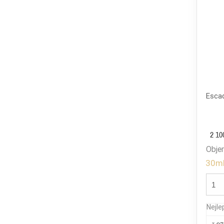
Escad
2 10
Obje
30m
Nejle