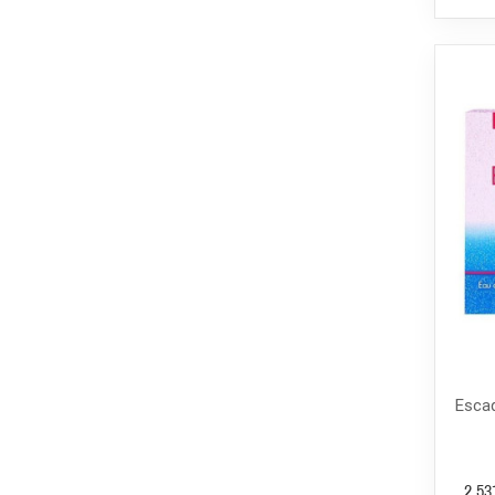
Escad
2 53