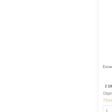
Esca
2 10
Obje
75m