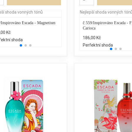
pší shoda vonných tónů
Nejlepší shoda vonných tón
/Inspirováno Escada - Magnetism
Jennifer Lopez – Still
č.559/Inspirováno Escada - F
Carioca
,00 Kč
1.592,10 Kč
186,00 Kč
fektní shoda
25% běžných vonných tónů
Perfektní shoda