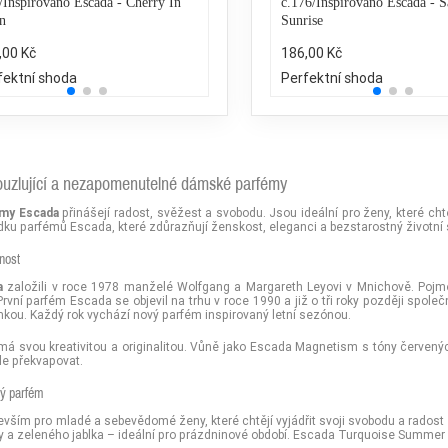
/Inspirováno Escada - Cherry In
Lancome - Hypnose
č.176/Inspirováno Escada - S
an
Sunrise
3.200,00 Kč
,00 Kč
186,00 Kč
25% běžných vonných tónů
fektní shoda
Perfektní shoda
ouzlující a nezapomenutelné dámské parfémy
my Escada
přinášejí radost, svěžest a svobodu. Jsou ideální pro ženy, které chtěj
dku parfémů Escada, které zdůrazňují ženskost, eleganci a bezstarostný životní s
nost
a
založili v roce 1978 manželé Wolfgang a Margareth Leyovi v Mnichově. Pojmen
První parfém Escada se objevil na trhu v roce 1990 a již o tři roky později společ
kou. Každý rok vychází nový parfém inspirovaný letní sezónou.
á svou kreativitou a originalitou. Vůně jako Escada Magnetism s tóny červených
e překvapovat.
ý parfém
evším pro mladé a sebevědomé ženy, které chtějí vyjádřit svoji svobodu a radost
 a zeleného jablka – ideální pro prázdninové období. Escada Turquoise Summer z