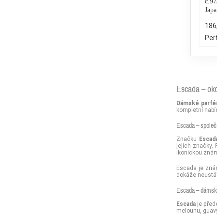
č.97
Jap
186
Per
Escada – ok
Dámské parfé
kompletní nabí
Escada – společ
Značku
Escad
jejich značky. 
ikonickou znám
Escada je znám
dokáže neustál
Escada – dámsk
Escada
je před
melounu, guavy