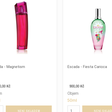
da - Magnetism
Escada - Fiesta Carioca
0,00 Kč
900,00 Kč
m
Objem
l
50ml
NENÍ SKLADEM
NENÍ SKLA