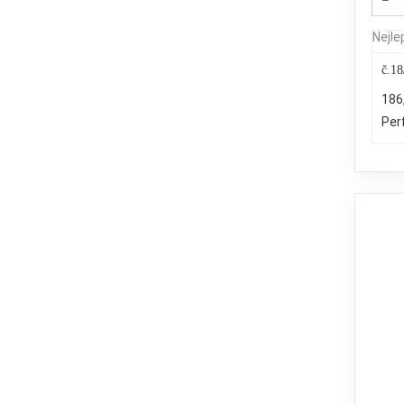
Nejle
č.18
186
Per