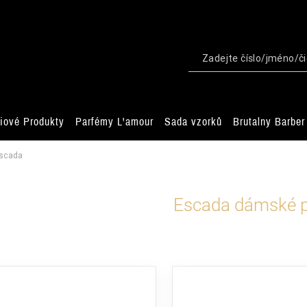
iové Produkty
Parfémy L'amour
Sada vzorků
Brutalny Barber
scada
Escada dámské 