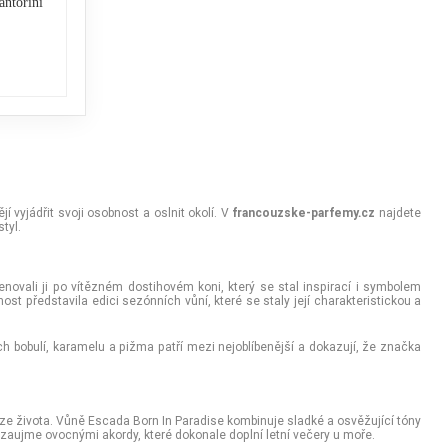
antorini
Justin Bieber- Someday
Chanel - Chance eau de Fraiche
Jean Paul Gaultier - C
1.800,00 Kč
3.500,00 Kč
2.300,00 Kč
25% běžných vonných tónů
25% běžných vonných tónů
25% běžných vonný
í vyjádřit svoji osobnost a oslnit okolí. V
francouzske-parfemy.cz
najdete
tyl.
ovali ji po vítězném dostihovém koni, který se stal inspirací i symbolem
nost představila edici sezónních vůní, které se staly její charakteristickou a
 bobulí, karamelu a pižma patří mezi nejoblíbenější a dokazují, že značka
 ze života. Vůně Escada Born In Paradise kombinuje sladké a osvěžující tóny
aujme ovocnými akordy, které dokonale doplní letní večery u moře.