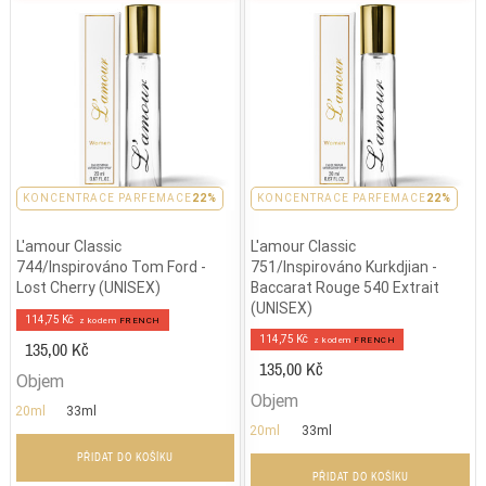
KONCENTRACE PARFEMACE
22%
KONCENTRACE PARFEMACE
22%
L'amour Classic
L'amour Classic
744/Inspirováno Tom Ford -
751/Inspirováno Kurkdjian -
Lost Cherry (UNISEX)
Baccarat Rouge 540 Extrait
(UNISEX)
114,75 Kč
z kodem
FRENCH
114,75 Kč
z kodem
FRENCH
135,00 Kč
135,00 Kč
Objem
Objem
20ml
33ml
20ml
33ml
PŘIDAT DO KOŠÍKU
PŘIDAT DO KOŠÍKU