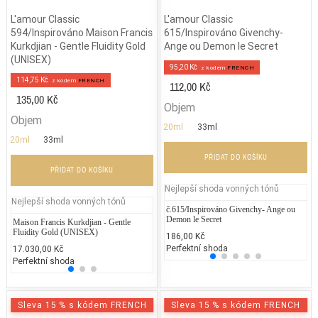
L'amour Classic
L'amour Classic
594/Inspirováno Maison Francis
615/Inspirováno Givenchy-
Kurkdjian - Gentle Fluidity Gold
Ange ou Demon le Secret
(UNISEX)
95,20 Kč
z kodem
FRENCH
114,75 Kč
z kodem
FRENCH
112,00 Kč
135,00 Kč
Objem
Objem
20ml
33ml
20ml
33ml
PŘIDAT DO KOŠÍKU
PŘIDAT DO KOŠÍKU
Nejlepší shoda vonných tónů
Nejlepší shoda vonných tónů
č.615/Inspirováno Givenchy- Ange ou
Gi
Demon le Secret
Maison Francis Kurkdjian - Gentle
Puma - Red
Given
3.
Fluidity Gold (UNISEX)
186,00 Kč
Pe
1.500,00 Kč
2.378
Perfektní shoda
17.030,00 Kč
25% běžných vonných tónů
25% 
Perfektní shoda
Sleva 15 % s kódem FRENCH
Sleva 15 % s kódem FRENCH