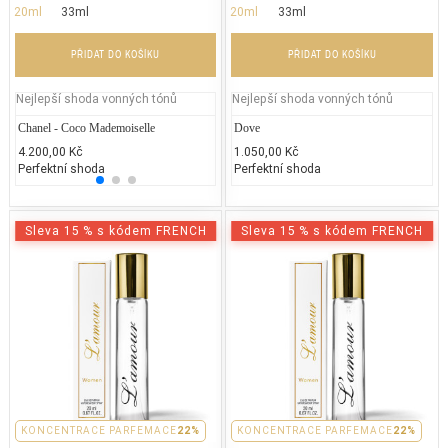
20ml
33ml
20ml
33ml
PŘIDAT DO KOŠÍKU
PŘIDAT DO KOŠÍKU
Nejlepší shoda vonných tónů
Nejlepší shoda vonných tónů
Chanel - Coco Mademoiselle
Gucci - Gucci Envy Me
Dove
Chane
4.200,00 Kč
2.000,00 Kč
1.050,00 Kč
5.400
Perfektní shoda
25% běžných vonných tónů
Perfektní shoda
25% 
Sleva 15 % s kódem FRENCH
Sleva 15 % s kódem FRENCH
KONCENTRACE PARFEMACE
22%
KONCENTRACE PARFEMACE
22%