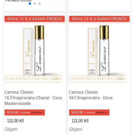
Perfektní shoda
Sleva 15 % s kódem FRENCH
Sleva 15 % s kódem FRENCH
KONCENTRACE PARFEMACE
22%
KONCENTRACE PARFEMACE
22%
L'amour Classic
L'amour Classic
167/Inspirováno Chanel - Coco
561/Inspirováno - Dove
Mademoiselle
95,20 Kč
95,20 Kč
z kodem
FRENCH
z kodem
FRENCH
112,00 Kč
112,00 Kč
Objem
Objem