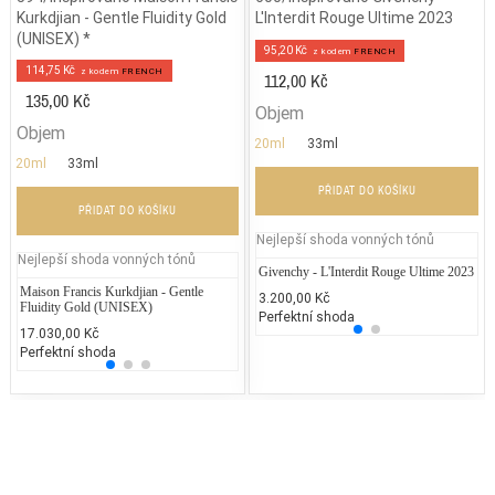
Kurkdjian - Gentle Fluidity Gold
L'Interdit Rouge Ultime 2023
(UNISEX) *
95,20 Kč
z kodem
FRENCH
114,75 Kč
z kodem
FRENCH
112,00 Kč
135,00 Kč
Objem
Objem
20ml
33ml
20ml
33ml
PŘIDAT DO KOŠÍKU
PŘIDAT DO KOŠÍKU
Nejlepší shoda vonných tónů
Nejlepší shoda vonných tónů
Givenchy - L'Interdit Rouge Ultime 2023
Yv
Maison Francis Kurkdjian - Gentle
Puma - Red
Given
3.200,00 Kč
3.
Fluidity Gold (UNISEX)
Perfektní shoda
25
1.500,00 Kč
2.378
17.030,00 Kč
25% běžných vonných tónů
25% 
Perfektní shoda