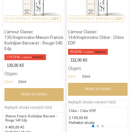
KONCENTRACE PARFEMACE
22%
KONCENTRACE PARFEMACE
22%
L'amour Classic
L'amour Classic
135/Inspirováno Maison Francis
164/Inspirováno Chloe - Chloe
Kurkdjian Baccarat - Rouge 540
EDP
Edp
95,20 Kč
z kodem
FRENCH
114,75 Kč
z kodem
FRENCH
112,00 Kč
135,00 Kč
Objem
Objem
20ml
33ml
20ml
33ml
PŘIDAT DO KOŠÍKU
PŘIDAT DO KOŠÍKU
Nejlepší shoda vonných tónů
Nejlepší shoda vonných tónů
Chloe - Chloe EDP
Je
Maison Francis Kurkdjian Baccarat -
Cerruti - 1881
Dior -
2.100,00 Kč
1.
Rouge 540 Edp
Perfektní shoda
25
2.000,00 Kč
3.000
9.400,00 Kč
25% běžných vonných tónů
25% 