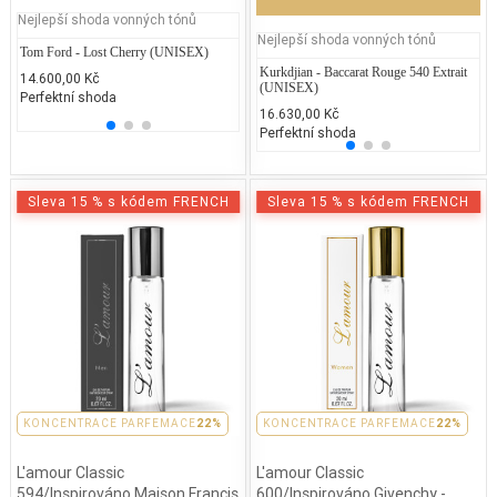
Nejlepší shoda vonných tónů
Nejlepší shoda vonných tónů
Tom Ford - Lost Cherry (UNISEX)
Yves Saint Laurent - La Nuit Del'Homme
Jean P
EDP 2019
Kurkdjian - Baccarat Rouge 540 Extrait
DK
14.600,00 Kč
2.300
(UNISEX)
3.150,00 Kč
Perfektní shoda
25% 
2.
25% běžných vonných tónů
16.630,00 Kč
25
Perfektní shoda
Sleva 15 % s kódem FRENCH
Sleva 15 % s kódem FRENCH
KONCENTRACE PARFEMACE
22%
KONCENTRACE PARFEMACE
22%
L'amour Classic
L'amour Classic
594/Inspirováno Maison Francis
600/Inspirováno Givenchy -