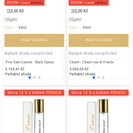
95,20 Kč
95,20 Kč
z kodem
FRENCH
z kodem
FRENCH
112,00 Kč
112,00 Kč
Objem
Objem
20ml
33ml
20ml
33ml
PŘIDAT DO KOŠÍKU
PŘIDAT DO KOŠÍKU
Nejlepší shoda vonných tónů
Nejlepší shoda vonných tónů
Yves Saint Laurent - Black Opium
Jean Paul Gaultier - Classique
Chanel - Chance eau de Fraiche
Lacos
Ch
6.169,41 Kč
2.300,00 Kč
3.500,00 Kč
3.000
3.
Perfektní shoda
50% běžných vonných tónů
Perfektní shoda
25% 
50
Sleva 15 % s kódem FRENCH
Sleva 15 % s kódem FRENCH