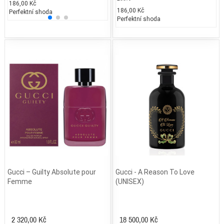
186,00 Kč
1.289,21 Kč
2.300
186,00 Kč
Perfektní shoda
25% běžných vonných tónů
25% 
Perfektní shoda
Gucci – Guilty Absolute pour
Gucci - A Reason To Love
Femme
(UNISEX)
2 320,00 Kč
18 500,00 Kč