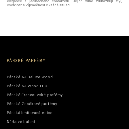
elegance a jedinečného charakteru. Jejich vůně zdůrazňují styl,
osobnost a výjimečnost v každé situaci.
PÁNSKÉ PARFÉMY
Pánské AJ Deluxe Wood
Pánské AJ Wood ECO
Pánské Francouzské parfémy
Pánské Značkové parfémy
Pánská limitovaná edice
Dárkové balení