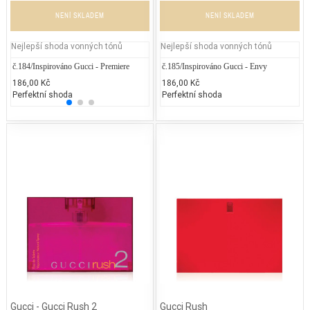
NENÍ SKLADEM
NENÍ SKLADEM
Nejlepší shoda vonných tónů
Nejlepší shoda vonných tónů
č.184/Inspirováno Gucci - Premiere
Givenchy - Dahlia Divin
č.185/Inspirováno Gucci - Envy
Jean P
186,00 Kč
2.376,50 Kč
186,00 Kč
2.300
Perfektní shoda
50% běžných vonných tónů
Perfektní shoda
25% 
Gucci - Gucci Rush 2
Gucci Rush