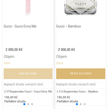
Gucci - Gucci Envy Me
Gucci – Bamboo
2 000,00 Kč
2 500,00 Kč
Objem
Objem
33ml
33ml
NENÍ SKLADEM
PŘIDAT DO KOŠÍKU
Nejlepší shoda vonných tónů
Nejlepší shoda vonných tónů
č.57/Inspirováno Gucci - Gucci Envy Me
Puma – Jamaica Woman
č.111/Inspirováno Gucci – Bamboo
Chane
Je
186,00 Kč
1.700,00 Kč
186,00 Kč
5.400
2.
Perfektní shoda
25% běžných vonných tónů
Perfektní shoda
25% 
50