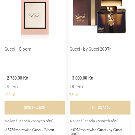
Gucci – Bloom
Gucci - by Gucci 2007r
2 750,00 Kč
3 000,00 Kč
Objem
Objem
100ml
75ml
NENÍ SKLADEM
NENÍ SKLADEM
Nejlepší shoda vonných tónů
Nejlepší shoda vonných tónů
č.575/Inspirováno Gucci – Bloom
Armani - Code Absolu Femme
č.607/Inspirováno Gucci - by Gucci
Jean P
2007r