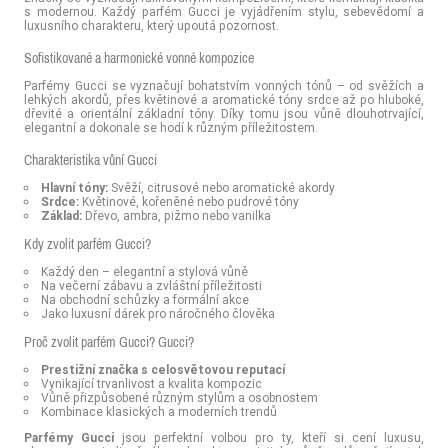
s modernou. Každý parfém Gucci je vyjádřením stylu, sebevědomí a
luxusního charakteru, který upoutá pozornost.
Sofistikované a harmonické vonné kompozice
Parfémy Gucci se vyznačují bohatstvím vonných tónů – od svěžích a
lehkých akordů, přes květinové a aromatické tóny srdce až po hluboké,
dřevité a orientální základní tóny. Díky tomu jsou vůně dlouhotrvající,
elegantní a dokonale se hodí k různým příležitostem.
Charakteristika vůní Gucci
Hlavní tóny:
Svěží, citrusové nebo aromatické akordy
Srdce:
Květinové, kořeněné nebo pudrové tóny
Základ:
Dřevo, ambra, pižmo nebo vanilka
Kdy zvolit parfém Gucci?
Každý den – elegantní a stylová vůně
Na večerní zábavu a zvláštní příležitosti
Na obchodní schůzky a formální akce
Jako luxusní dárek pro náročného člověka
Proč zvolit parfém Gucci? Gucci?
Prestižní značka s celosvětovou reputací
Vynikající trvanlivost a kvalita kompozic
Vůně přizpůsobené různým stylům a osobnostem
Kombinace klasických a moderních trendů
Parfémy Gucci
jsou perfektní volbou pro ty, kteří si cení luxusu,