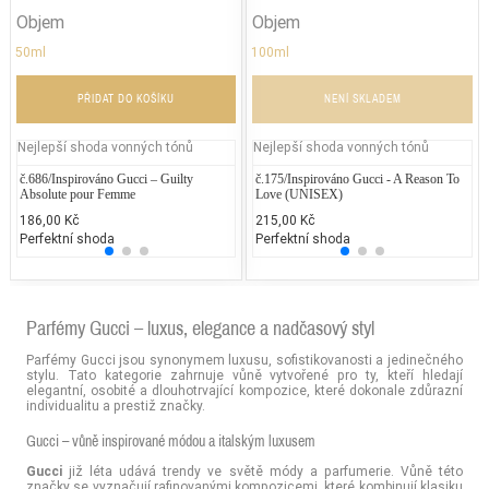
Objem
Objem
50ml
100ml
PŘIDAT DO KOŠÍKU
NENÍ SKLADEM
Nejlepší shoda vonných tónů
Nejlepší shoda vonných tónů
č.686/Inspirováno Gucci – Guilty
Lancôme Trésor in Love
č.175/Inspirováno Gucci - A Reason To
Kenzo
Di
Absolute pour Femme
Love (UNISEX)
4.000,00 Kč
2.228
3.
186,00 Kč
215,00 Kč
25% běžných vonných tónů
25% 
25
Perfektní shoda
Perfektní shoda
Parfémy Gucci – luxus, elegance a nadčasový styl
Parfémy Gucci jsou synonymem luxusu, sofistikovanosti a jedinečného
stylu. Tato kategorie zahrnuje vůně vytvořené pro ty, kteří hledají
elegantní, osobité a dlouhotrvající kompozice, které dokonale zdůrazní
individualitu a prestiž značky.
Gucci – vůně inspirované módou a italským luxusem
Gucci
již léta udává trendy ve světě módy a parfumerie. Vůně této
značky se vyznačují rafinovanými kompozicemi, které kombinují klasiku