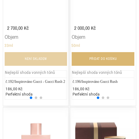
2 700,00 Kč
2 000,00 Kč
Objem
Objem
33ml
50ml
NENÍ SKLADEM
PŘIDAT DO KOŠÍKU
Nejlepší shoda vonných tónů
Nejlepší shoda vonných tónů
č.192/Inspirováno Gucci - Gucci Rush 2
Cerruti - 1881
č.196/Inspirováno Gucci Rush
Calvi
La
186,00 Kč
2.000,00 Kč
186,00 Kč
1.300
3.
Perfektní shoda
50% běžných vonných tónů
Perfektní shoda
50% 
25