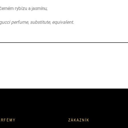
;
 černém rybízu a jasmínu;
gucci perfume, substitute, equivalent.
ARFÉMY
ZÁKAZNÍK