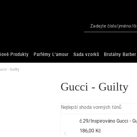
iové Produkty
Parfémy L'amour
Sada vzorků
Brutalny Barber
ucci - Guilty
Gucci - Guilty
Nejlepší shoda vonných tónů
č.29/Inspirováno Gucci - Gu
186,00 Kč