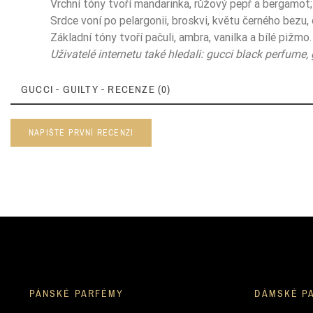
Vrchní tóny tvoří mandarinka, růžový pepř a bergamot
Srdce voní po pelargonii, broskvi, květu černého bezu,
Základní tóny tvoří pačuli, ambra, vanilka a bílé pižmo.
Uživatelé internetu také hledali: gucci black perfume, 
GUCCI - GUILTY - RECENZE (0)
NAPIŠTE PRVNÍ RECENZI
PÁNSKÉ PARFÉMY
DÁMSKÉ P