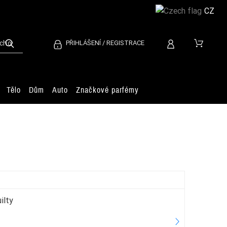
CZ
PŘIHLÁŠENÍ / REGISTRACE
Tělo
Dům
Auto
Značkové parfémy
ilty
Jea
2.