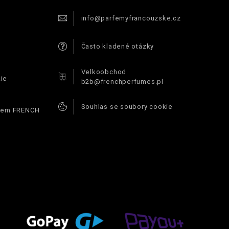
info@parfemyfrancouzske.cz
Často kladené otázky
Velkoobchod
ie
b2b@frenchperfumes.pl
Souhlas se soubory cookie
ódem FRENCH