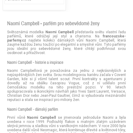
Naomi Campbell - parfém pro sebevědomé ženy
Světoznámá modelka
Naomi Campbell
představila světu vlastní řadu
parfémů, které odrážejí její styl a charisma. Na
francouzske-
parfemy.cz
najdete kolekci dámských vůní Naomi Campbell, která
zaujme každou ženu toužící po elegantní a smyslné vůni. Tyto parfémy
jsou ideální pro sebevědomé ženy, které chtějí podtrhnout svou
osobnost a přitažlivost.
Naomi Campbell - historie a inspirace
Naomi Campbellová je považována za jednu z nejkrásnějších a
nejúspěšnějších žen světa. Svou modelingovou kariéru začala v Covent
Garden, kde si jí všiml talent scout. První kontrakty s agenturami ji
dovedly až na obálku časopisu Vogue, což z ní udělalo první
černošskou modelku na této prestižní pozici. V 90. letech
spolupracovala s ikonickými návrháři jako Yves Saint Laurent, Versace,
Christian Dior nebo Jean-Paul Gaultier, čímž si vybudovala mezinárodní
reputaci a stala se inspirací pro miliony žen.
Naomi Campbell - dámský parfém
První vůně
Naomi Campbell
se jmenovala jednoduše Naomi a byla
uvedena v roce 1999. Podlouhlý flakon s matným zlatým uzávěrem
skrývá jemnou a sladkou vůni s vanilkovým nádechem. V roce 2000 byla
uvedena další vůně Neomagic, která kombinuje dřevité a květinové tóny,