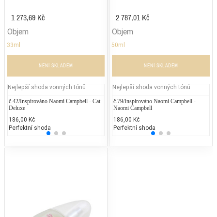
1 273,69 Kč
2 787,01 Kč
Objem
Objem
33ml
50ml
NENÍ SKLADEM
NENÍ SKLADEM
Nejlepší shoda vonných tónů
Nejlepší shoda vonných tónů
č.42/Inspirováno Naomi Campbell - Cat
Lancôme Trésor Midnight Rose
č.79/Inspirováno Naomi Campbell -
David
Je
Deluxe
Naomi Campbell
2.900,00 Kč
2.222
2.
186,00 Kč
186,00 Kč
25% běžných vonných tónů
25% 
25
Perfektní shoda
Perfektní shoda