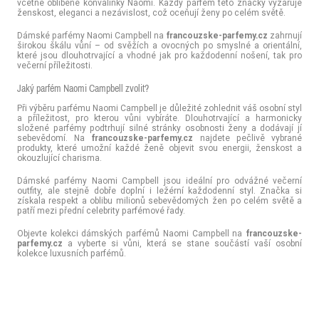
včetně oblíbené konvalinky Naomi. Každý parfém této značky vyzařuje
ženskost, eleganci a nezávislost, což oceňují ženy po celém světě.
Dámské parfémy Naomi Campbell na
francouzske-parfemy.cz
zahrnují
širokou škálu vůní – od svěžích a ovocných po smyslné a orientální,
které jsou dlouhotrvající a vhodné jak pro každodenní nošení, tak pro
večerní příležitosti.
Jaký parfém Naomi Campbell zvolit?
Při výběru parfému Naomi Campbell je důležité zohlednit váš osobní styl
a příležitost, pro kterou vůni vybíráte. Dlouhotrvající a harmonicky
složené parfémy podtrhují silné stránky osobnosti ženy a dodávají jí
sebevědomí. Na
francouzske-parfemy.cz
najdete pečlivě vybrané
produkty, které umožní každé ženě objevit svou energii, ženskost a
okouzlující charisma.
Dámské parfémy Naomi Campbell jsou ideální pro odvážné večerní
outfity, ale stejně dobře doplní i ležérní každodenní styl. Značka si
získala respekt a oblibu milionů sebevědomých žen po celém světě a
patří mezi přední celebrity parfémové řady.
Objevte kolekci dámských parfémů Naomi Campbell na
francouzske-
parfemy.cz
a vyberte si vůni, která se stane součástí vaší osobní
kolekce luxusních parfémů.