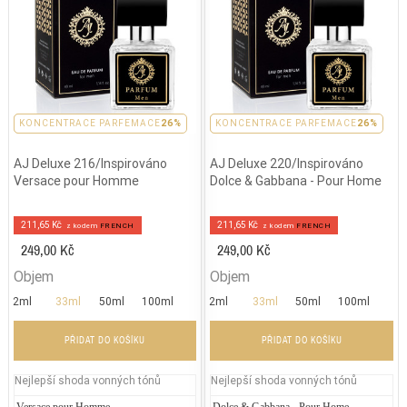
PARFEMACE 26%
KONCENTRACE PARFEMACE
26%
PARFEMACE 26%
KONCENTRACE PARFEMACE
26%
AJ Deluxe 216/Inspirováno
AJ Deluxe 220/Inspirováno
Versace pour Homme
Dolce & Gabbana - Pour Home
211,65 Kč
211,65 Kč
z kodem
FRENCH
z kodem
FRENCH
249,00 Kč
249,00 Kč
Objem
Objem
2ml
33ml
50ml
100ml
2ml
33ml
50ml
100ml
PŘIDAT DO KOŠÍKU
PŘIDAT DO KOŠÍKU
Nejlepší shoda vonných tónů
Nejlepší shoda vonných tónů
Versace pour Homme
Jean Paul Gaultier - Le Beau
Dolce & Gabbana - Pour Home
Jean P
Ve