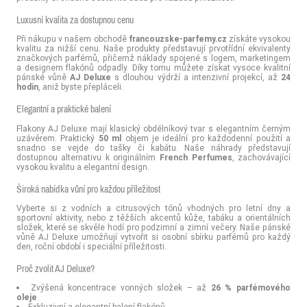
Luxusní kvalita za dostupnou cenu
Při nákupu v našem obchodě
francouzske-parfemy.cz
získáte vysokou
kvalitu za nižší cenu. Naše produkty představují prvotřídní ekvivalenty
značkových parfémů, přičemž náklady spojené s logem, marketingem
a designem flakónů odpadly. Díky tomu můžete získat vysoce kvalitní
pánské vůně
AJ Deluxe
s dlouhou výdrží a intenzivní projekcí, až
24
hodin
, aniž byste přepláceli.
Elegantní a praktické balení
Flakony AJ Deluxe mají klasický obdélníkový tvar s elegantním černým
uzávěrem. Praktický
50 ml
objem je ideální pro každodenní použití a
snadno se vejde do tašky či kabátu. Naše náhrady představují
dostupnou alternativu k originálním
French Perfumes
, zachovávající
vysokou kvalitu a elegantní design.
Široká nabídka vůní pro každou příležitost
Vyberte si z vodních a citrusových tónů vhodných pro letní dny a
sportovní aktivity, nebo z těžších akcentů kůže, tabáku a orientálních
složek, které se skvěle hodí pro podzimní a zimní večery. Naše pánské
vůně AJ Deluxe umožňují vytvořit si osobní sbírku parfémů pro každý
den, roční období i speciální příležitosti.
Proč zvolit AJ Deluxe?
Zvýšená koncentrace vonných složek – až
26 % parfémového
oleje
Exkluzivní a elegantní balení flakónů