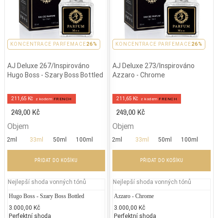
PARFEMACE 26%
KONCENTRACE PARFEMACE
26%
PARFEMACE 26%
KONCENTRACE PARFEMACE
26%
AJ Deluxe 267/Inspirováno
AJ Deluxe 273/Inspirováno
Hugo Boss - Szary Boss Bottled
Azzaro - Chrome
211,65 Kč
211,65 Kč
z kodem
FRENCH
z kodem
FRENCH
249,00 Kč
249,00 Kč
Objem
Objem
2ml
33ml
50ml
100ml
2ml
33ml
50ml
100ml
PŘIDAT DO KOŠÍKU
PŘIDAT DO KOŠÍKU
Nejlepší shoda vonných tónů
Nejlepší shoda vonných tónů
Hugo Boss - Szary Boss Bottled
Givenchy - Dahlia Divin
Azzaro - Chrome
Jean P
Ga
3.000,00 Kč
2.376,50 Kč
3.000,00 Kč
2.300
1.
Perfektní shoda
25% běžných vonných tónů
Perfektní shoda
25% 
50