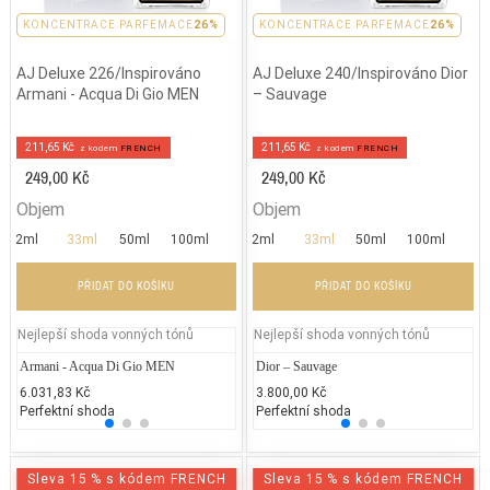
PARFEMACE 26%
KONCENTRACE PARFEMACE
26%
PARFEMACE 26%
KONCENTRACE PARFEMACE
26%
AJ Deluxe 226/Inspirováno
AJ Deluxe 240/Inspirováno Dior
Armani - Acqua Di Gio MEN
– Sauvage
211,65 Kč
211,65 Kč
z kodem
FRENCH
z kodem
FRENCH
249,00 Kč
249,00 Kč
Objem
Objem
2ml
33ml
50ml
100ml
2ml
33ml
50ml
100ml
PŘIDAT DO KOŠÍKU
PŘIDAT DO KOŠÍKU
Nejlepší shoda vonných tónů
Nejlepší shoda vonných tónů
Armani - Acqua Di Gio MEN
Gabriela Sabatini - Gabriela Sabatini
Dior – Sauvage
Yves S
Hu
6.031,83 Kč
1.700,00 Kč
3.800,00 Kč
2.687
6.
Perfektní shoda
25% běžných vonných tónů
Perfektní shoda
25% 
25
Sleva 15 % s kódem FRENCH
Sleva 15 % s kódem FRENCH