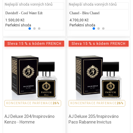
Nejlepší shoda vonných tónů
Nejlepší shoda vonných tónů
Davidoff - Cool Water Edt
Lancôme Poême
Chanel - Bleu Chanel
Arman
Ga
1.500,00 Kč
3.200,00 Kč
4.700,00 Kč
4.000
1.
Perfektní shoda
25% běžných vonných tónů
Perfektní shoda
25% 
25
Sleva 15 % s kódem FRENCH
Sleva 15 % s kódem FRENCH
PARFEMACE 26%
KONCENTRACE PARFEMACE
26%
PARFEMACE 26%
KONCENTRACE PARFEMACE
26%
AJ Deluxe 204/Inspirováno
AJ Deluxe 205/Inspirováno
Kenzo - Homme
Paco Rabanne Invictus