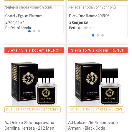
Nejlepší shoda vonných tónů
Nejlepší shoda vonných tónů
Chanel - Egoiste Platinium
Moschino – Cheap and Chic
Dior - Dior Homme 2005/06
Cerrut
Yv
ED
4.700,00 Kč
1.840,47 Kč
3.500,00 Kč
2.000
3.
Perfektní shoda
50% běžných vonných tónů
Perfektní shoda
25% 
25
Sleva 15 % s kódem FRENCH
Sleva 15 % s kódem FRENCH
PARFEMACE 26%
KONCENTRACE PARFEMACE
26%
PARFEMACE 26%
KONCENTRACE PARFEMACE
26%
AJ Deluxe 255/Inspirováno
AJ Deluxe 266/Inspirováno
Carolina Herrera - 212 Men
Armani - Black Code