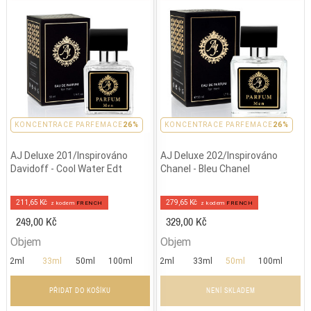
PARFEMACE 26%
KONCENTRACE PARFEMACE
26%
PARFEMACE 26%
KONCENTRACE PARFEMACE
26%
AJ Deluxe 201/Inspirováno
AJ Deluxe 202/Inspirováno
Davidoff - Cool Water Edt
Chanel - Bleu Chanel
211,65 Kč
279,65 Kč
z kodem
FRENCH
z kodem
FRENCH
249,00 Kč
329,00 Kč
Objem
Objem
2ml
33ml
50ml
100ml
2ml
33ml
50ml
100ml
PŘIDAT DO KOŠÍKU
NENÍ SKLADEM