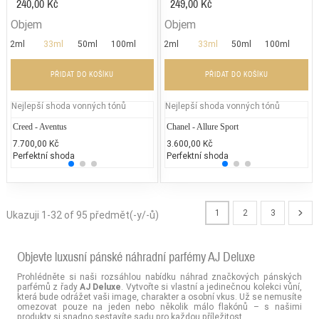
240,00 Kč
249,00 Kč
Objem
Objem
2ml
33ml
50ml
100ml
2ml
33ml
50ml
100ml
PŘIDAT DO KOŠÍKU
PŘIDAT DO KOŠÍKU
Nejlepší shoda vonných tónů
Nejlepší shoda vonných tónů
Creed - Aventus
Moschino – Cheap and Chic
Chanel - Allure Sport
Jean P
Di
7.700,00 Kč
1.840,47 Kč
3.600,00 Kč
2.300
2.
Perfektní shoda
50% běžných vonných tónů
Perfektní shoda
25% 
25
1
2
3
Ukazuji 1-32 of 95 předmět(-y/-ů)
Objevte luxusní pánské náhradní parfémy AJ Deluxe
Prohlédněte si naši rozsáhlou nabídku náhrad značkových pánských
parfémů z řady
AJ Deluxe
. Vytvořte si vlastní a jedinečnou kolekci vůní,
která bude odrážet vaši image, charakter a osobní vkus. Už se nemusíte
omezovat pouze na jeden nebo několik málo flakónů – s našimi
produkty si snadno sestavíte sadu pro každou příležitost.