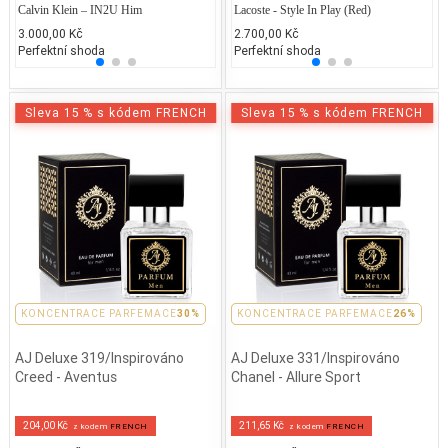
Calvin Klein – IN2U Him
Armani - Si EDT
Lacoste - Style In Play (Red)
Jean P
Pa
3.000,00 Kč
1.858,75 Kč
2.700,00 Kč
2.300
4.
Perfektní shoda
25% běžných vonných tónů
Perfektní shoda
25% 
25
Sleva 15 % s kódem FRENCH
Sleva 15 % s kódem FRENCH
PARFEMACE 26%
KONCENTRACE PARFEMACE
30%
PARFEMACE 26%
KONCENTRACE PARFEMACE
26%
AJ Deluxe 319/Inspirováno
AJ Deluxe 331/Inspirováno
Creed - Aventus
Chanel - Allure Sport
204,00 Kč
211,65 Kč
z kodem
FRENCH
z kodem
FRENCH