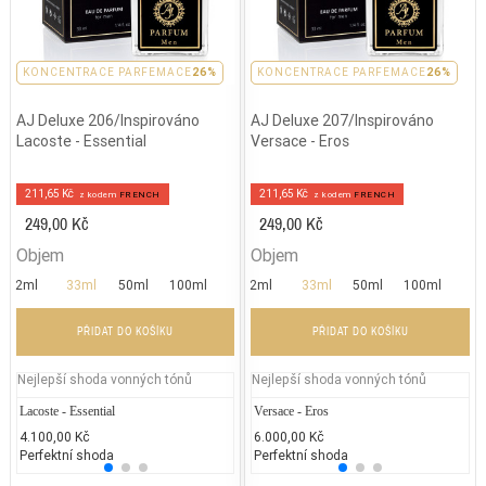
PARFEMACE 26%
KONCENTRACE PARFEMACE
26%
PARFEMACE 26%
KONCENTRACE PARFEMACE
26%
AJ Deluxe 206/Inspirováno
AJ Deluxe 207/Inspirováno
Lacoste - Essential
Versace - Eros
211,65 Kč
211,65 Kč
z kodem
FRENCH
z kodem
FRENCH
249,00 Kč
249,00 Kč
Objem
Objem
2ml
33ml
50ml
100ml
2ml
33ml
50ml
100ml
PŘIDAT DO KOŠÍKU
PŘIDAT DO KOŠÍKU
Nejlepší shoda vonných tónů
Nejlepší shoda vonných tónů
Lacoste - Essential
DKNY - Women
Versace - Eros
Jean P
Da
4.100,00 Kč
2.300,00 Kč
6.000,00 Kč
2.300
1.
Perfektní shoda
50% běžných vonných tónů
Perfektní shoda
25% 
25