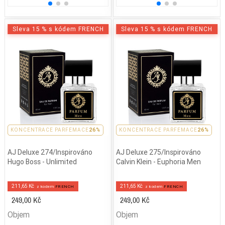
Sleva 15 % s kódem FRENCH
Sleva 15 % s kódem FRENCH
PARFEMACE 26%
KONCENTRACE PARFEMACE
26%
PARFEMACE 26%
KONCENTRACE PARFEMACE
26%
AJ Deluxe 274/Inspirováno
AJ Deluxe 275/Inspirováno
Hugo Boss - Unlimited
Calvin Klein - Euphoria Men
211,65 Kč
211,65 Kč
z kodem
FRENCH
z kodem
FRENCH
249,00 Kč
249,00 Kč
Objem
Objem