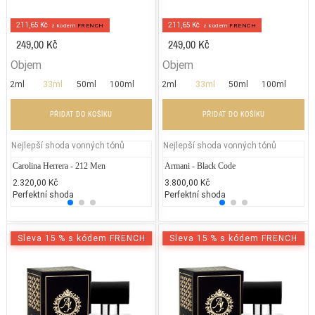
211,65 Kč
211,65 Kč
z kodem
FRENCH
z kodem
FRENCH
249,00 Kč
249,00 Kč
Objem
Objem
2ml
33ml
50ml
100ml
2ml
33ml
50ml
100ml
PŘIDAT DO KOŠÍKU
PŘIDAT DO KOŠÍKU
Nejlepší shoda vonných tónů
Nejlepší shoda vonných tónů
Carolina Herrera - 212 Men
Chloe - L`Eau de Chloe EDT
Armani - Black Code
Jean P
Ca
2.320,00 Kč
2.065,85 Kč
3.800,00 Kč
2.300
2.
Perfektní shoda
25% běžných vonných tónů
Perfektní shoda
25% 
50
Sleva 15 % s kódem FRENCH
Sleva 15 % s kódem FRENCH