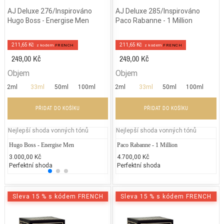
AJ Deluxe 276/Inspirováno
AJ Deluxe 285/Inspirováno
Hugo Boss - Energise Men
Paco Rabanne - 1 Million
211,65 Kč
211,65 Kč
z kodem
FRENCH
z kodem
FRENCH
249,00 Kč
249,00 Kč
Objem
Objem
2ml
33ml
50ml
100ml
2ml
33ml
50ml
100ml
PŘIDAT DO KOŠÍKU
PŘIDAT DO KOŠÍKU
Nejlepší shoda vonných tónů
Nejlepší shoda vonných tónů
Hugo Boss - Energise Men
Kenzo - L'eau Par Kenzo
Paco Rabanne - 1 Million
Eliza
3.000,00 Kč
2.600,00 Kč
4.700,00 Kč
2.400
Perfektní shoda
25% běžných vonných tónů
Perfektní shoda
25% 
Sleva 15 % s kódem FRENCH
Sleva 15 % s kódem FRENCH