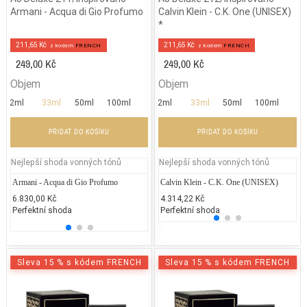
Armani - Acqua di Gio Profumo
Calvin Klein - C.K. One (UNISEX)
*
211,65 Kč
211,65 Kč
z kodem
FRENCH
z kodem
FRENCH
249,00 Kč
249,00 Kč
Objem
Objem
2ml
33ml
50ml
100ml
2ml
33ml
50ml
100ml
PŘIDAT DO KOŠÍKU
PŘIDAT DO KOŠÍKU
Nejlepší shoda vonných tónů
Nejlepší shoda vonných tónů
Armani - Acqua di Gio Profumo
Thierry Mugler - Angel
Calvin Klein - C.K. One (UNISEX)
Giorg
Do
Lights
6.830,00 Kč
3.500,00 Kč
4.314,22 Kč
4.
5.370
Perfektní shoda
25% běžných vonných tónů
Perfektní shoda
25
25% 
Sleva 15 % s kódem FRENCH
Sleva 15 % s kódem FRENCH