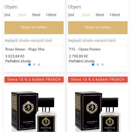
Objem
Objem
2ml
33ml
50ml
100ml
2ml
33ml
50ml
100ml
PŘIDAT DO KOŠÍKU
PŘIDAT DO KOŠÍKU
Nejlepší shoda vonných tónů
Nejlepší shoda vonných tónů
Bruno Banani – Magic Man
Calvin Klein – Shock For Her
YSL - Opium Homme
Dior -
La
3.023,68 Kč
1.500,00 Kč
2.700,00 Kč
4.100
3.
Perfektní shoda
25% běžných vonných tónů
Perfektní shoda
25% 
25
Sleva 15 % s kódem FRENCH
Sleva 15 % s kódem FRENCH