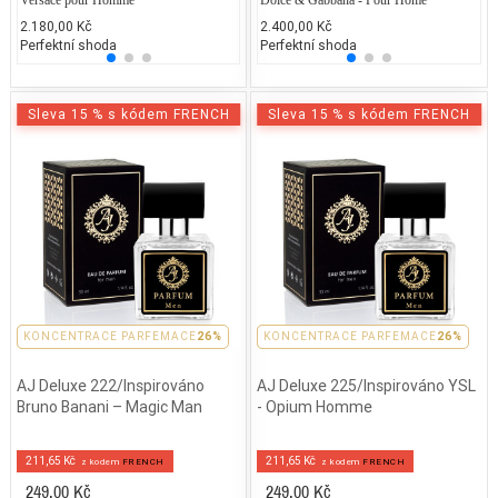
2.180,00 Kč
2.520,00 Kč
2.400,00 Kč
2.300
2.
Perfektní shoda
25% běžných vonných tónů
Perfektní shoda
25% 
25
Sleva 15 % s kódem FRENCH
Sleva 15 % s kódem FRENCH
PARFEMACE 26%
KONCENTRACE PARFEMACE
26%
PARFEMACE 26%
KONCENTRACE PARFEMACE
26%
AJ Deluxe 222/Inspirováno
AJ Deluxe 225/Inspirováno YSL
Bruno Banani – Magic Man
- Opium Homme
211,65 Kč
211,65 Kč
z kodem
FRENCH
z kodem
FRENCH
249,00 Kč
249,00 Kč