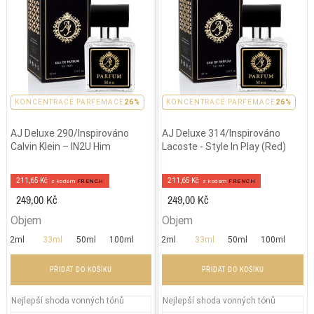
PARFEMACE 26%
KONCENTRACE PARFEMACE
26%
PARFEMACE 26%
KONCENTRACE PARFEMACE
26%
AJ Deluxe 290/Inspirováno
AJ Deluxe 314/Inspirováno
Calvin Klein – IN2U Him
Lacoste - Style In Play (Red)
211,65 Kč
211,65 Kč
z kodem
FRENCH
z kodem
FRENCH
249,00 Kč
249,00 Kč
Objem
Objem
2ml
33ml
50ml
100ml
2ml
33ml
50ml
100ml
PŘIDAT DO KOŠÍKU
PŘIDAT DO KOŠÍKU
Nejlepší shoda vonných tónů
Nejlepší shoda vonných tónů