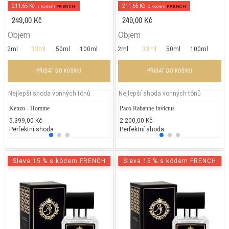
211,65 Kč
211,65 Kč
z kodem
FRENCH
z kodem
FRENCH
249,00 Kč
249,00 Kč
Objem
Objem
2ml
33ml
50ml
100ml
2ml
33ml
50ml
100ml
PŘIDAT DO KOŠÍKU
PŘIDAT DO KOŠÍKU
Nejlepší shoda vonných tónů
Nejlepší shoda vonných tónů
Kenzo - Homme
Gabriela Sabatini - Gabriela Sabatini
Paco Rabanne Invictus
Mosch
Ve
5.399,00 Kč
1.700,00 Kč
2.200,00 Kč
1.840
2.
Perfektní shoda
50% běžných vonných tónů
Perfektní shoda
25% 
25
Sleva 15 % s kódem FRENCH
Sleva 15 % s kódem FRENCH