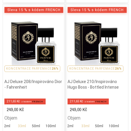
Sleva 15 % s kódem FRENCH
Sleva 15 % s kódem FRENCH
PARFEMACE 26%
KONCENTRACE PARFEMACE
26%
PARFEMACE 26%
KONCENTRACE PARFEMACE
26%
AJ Deluxe 208/Inspirováno Dior
AJ Deluxe 210/Inspirováno
- Fahrenheit
Hugo Boss - Bottled Intense
211,65 Kč
211,65 Kč
z kodem
FRENCH
z kodem
FRENCH
249,00 Kč
249,00 Kč
Objem
Objem
2ml
33ml
50ml
100ml
2ml
33ml
50ml
100ml