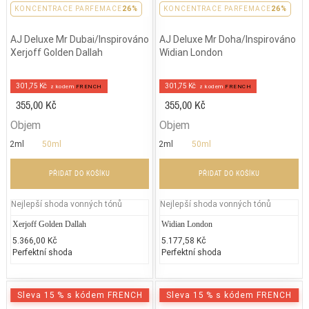
PARFEMACE 26%
KONCENTRACE PARFEMACE
26%
PARFEMACE 26%
KONCENTRACE PARFEMACE
26%
AJ Deluxe Mr Dubai/Inspirováno
AJ Deluxe Mr Doha/Inspirováno
Xerjoff Golden Dallah
Widian London
301,75 Kč
301,75 Kč
z kodem
FRENCH
z kodem
FRENCH
355,00 Kč
355,00 Kč
Objem
Objem
2ml
50ml
2ml
50ml
PŘIDAT DO KOŠÍKU
PŘIDAT DO KOŠÍKU
Nejlepší shoda vonných tónů
Nejlepší shoda vonných tónů
Xerjoff Golden Dallah
Widian London
5.366,00 Kč
5.177,58 Kč
Perfektní shoda
Perfektní shoda
Sleva 15 % s kódem FRENCH
Sleva 15 % s kódem FRENCH