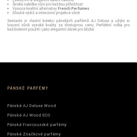
Široká nabídka vůní pro každou příležitost
Vysoce kvalitní alternativy
French Perfumes
Dlouhá výdrž a intenzivní projekce vůně
Sestavte si vlastní kolekci pánských parfémů AJ Deluxe a užijte si
luxusní vůně vysoké kvality za dostupnou cenu. Perfektní volba pro
každodenní použití i jako elegantní dárek pro blízké.
PÁNSKÉ PARFÉMY
Pánské AJ Deluxe Wood
Pánské AJ Wood ECO
Pánské Francouzské parfémy
Pánské Značkové parfémy