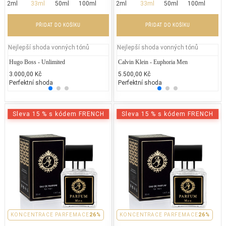
2ml
33ml
50ml
100ml
2ml
33ml
50ml
100ml
PŘIDAT DO KOŠÍKU
PŘIDAT DO KOŠÍKU
Nejlepší shoda vonných tónů
Nejlepší shoda vonných tónů
Hugo Boss - Unlimited
Calvin Klein - Euphoria Endless
Calvin Klein - Euphoria Men
Jean P
Ca
3.000,00 Kč
1.400,00 Kč
5.500,00 Kč
2.300
2.
Perfektní shoda
50% běžných vonných tónů
Perfektní shoda
25% 
50
Sleva 15 % s kódem FRENCH
Sleva 15 % s kódem FRENCH
PARFEMACE 26%
KONCENTRACE PARFEMACE
26%
PARFEMACE 26%
KONCENTRACE PARFEMACE
26%