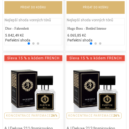
PŘIDAT DO KOŠÍKU
PŘIDAT DO KOŠÍKU
Nejlepší shoda vonných tónů
Nejlepší shoda vonných tónů
Dior - Fahrenheit
Calvin Klein - Obsession Woman
Hugo Boss - Bottled Intense
Carol
Lo
5.842,49 Kč
1.900,00 Kč
6.065,85 Kč
3.900
2.
Perfektní shoda
25% běžných vonných tónů
Perfektní shoda
25% 
25
Sleva 15 % s kódem FRENCH
Sleva 15 % s kódem FRENCH
PARFEMACE 26%
KONCENTRACE PARFEMACE
26%
PARFEMACE 26%
KONCENTRACE PARFEMACE
26%
AJ Deluxe 211/Inspirováno
AJ Deluxe 212/Inspirováno