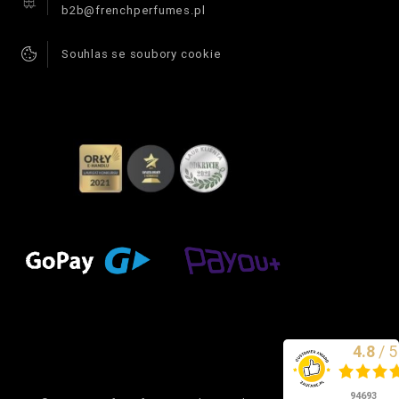
b2b@frenchperfumes.pl
Souhlas se soubory cookie
4.8
/
5
Vynikající
94693