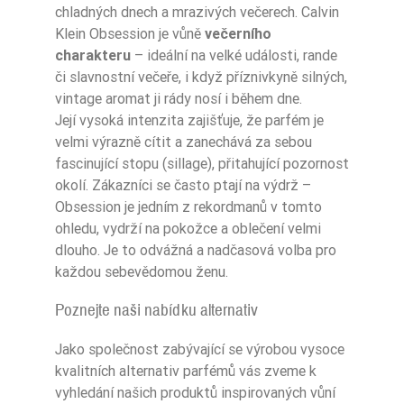
chladných dnech a mrazivých večerech. Calvin
Klein Obsession je vůně
večerního
charakteru
– ideální na velké události, rande
či slavnostní večeře, i když příznivkyně silných,
vintage aromat ji rády nosí i během dne.
Její vysoká intenzita zajišťuje, že parfém je
velmi výrazně cítit a zanechává za sebou
fascinující stopu (sillage), přitahující pozornost
okolí. Zákazníci se často ptají na výdrž –
Obsession je jedním z rekordmanů v tomto
ohledu, vydrží na pokožce a oblečení velmi
dlouho. Je to odvážná a nadčasová volba pro
každou sebevědomou ženu.
Poznejte naši nabídku alternativ
Jako společnost zabývající se výrobou vysoce
kvalitních alternativ parfémů vás zveme k
vyhledání našich produktů inspirovaných vůní