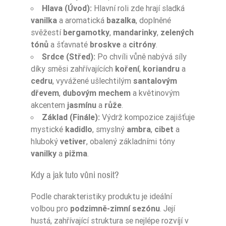
Hlava (Úvod):
Hlavní roli zde hrají sladká
vanilka
a aromatická
bazalka
, doplněné
svěžestí
bergamotky
,
mandarinky
,
zelených
tónů
a šťavnaté
broskve
a
citróny
.
Srdce (Střed):
Po chvíli vůně nabývá síly
díky směsi zahřívajících
koření
,
koriandru
a
cedru
, vyvážené ušlechtilým
santalovým
dřevem
,
dubovým mechem
a květinovým
akcentem
jasmínu
a
růže
.
Základ (Finále):
Výdrž kompozice zajišťuje
mystické
kadidlo
, smyslný
ambra
,
cibet
a
hluboký
vetiver
, obalený základními tóny
vanilky
a
pižma
.
Kdy a jak tuto vůni nosit?
Podle charakteristiky produktu je ideální
volbou pro
podzimně-zimní sezónu
. Její
hustá, zahřívající struktura se nejlépe rozvíjí v