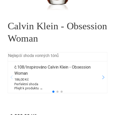
Calvin Klein - Obsession
Woman
Nejlepší shoda vonných tónů
č.108/Inspirováno Calvin Klein - Obsession
Woman
1
186,00 Kč
P
Perfektní shoda
Přejít k produktu →