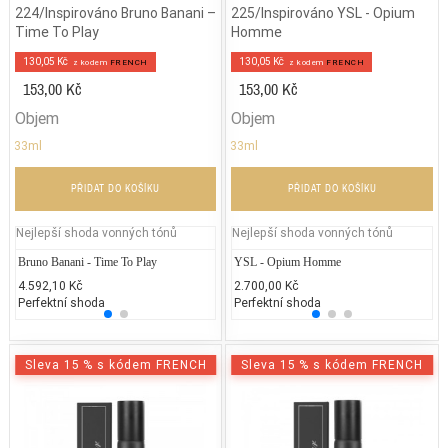
224/Inspirováno Bruno Banani –
225/Inspirováno YSL - Opium
Time To Play
Homme
130,05 Kč
130,05 Kč
z kodem
FRENCH
z kodem
FRENCH
153,00 Kč
153,00 Kč
Objem
Objem
33ml
33ml
PŘIDAT DO KOŠÍKU
PŘIDAT DO KOŠÍKU
Nejlepší shoda vonných tónů
Nejlepší shoda vonných tónů
Bruno Banani - Time To Play
Chanel - Allure Edition Blanche
YSL - Opium Homme
La
4.592,10 Kč
3.500,00 Kč
2.700,00 Kč
3.
Perfektní shoda
25% běžných vonných tónů
Perfektní shoda
25
Sleva 15 % s kódem FRENCH
Sleva 15 % s kódem FRENCH