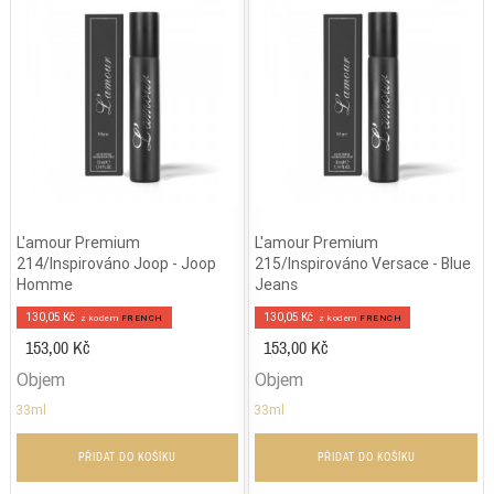
L'amour Premium
L'amour Premium
214/Inspirováno Joop - Joop
215/Inspirováno Versace - Blue
Homme
Jeans
130,05 Kč
130,05 Kč
z kodem
FRENCH
z kodem
FRENCH
153,00 Kč
153,00 Kč
Objem
Objem
33ml
33ml
PŘIDAT DO KOŠÍKU
PŘIDAT DO KOŠÍKU