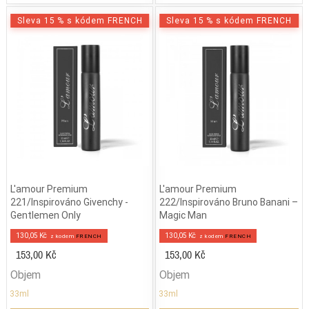
Sleva 15 % s kódem FRENCH
Sleva 15 % s kódem FRENCH
L'amour Premium
L'amour Premium
221/Inspirováno Givenchy -
222/Inspirováno Bruno Banani –
Gentlemen Only
Magic Man
130,05 Kč
130,05 Kč
z kodem
FRENCH
z kodem
FRENCH
153,00 Kč
153,00 Kč
Objem
Objem
33ml
33ml