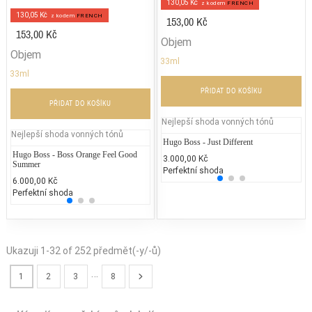
130,05 Kč
z kodem
FRENCH
130,05 Kč
z kodem
FRENCH
153,00 Kč
153,00 Kč
Objem
Objem
33ml
33ml
PŘIDAT DO KOŠÍKU
PŘIDAT DO KOŠÍKU
Nejlepší shoda vonných tónů
Nejlepší shoda vonných tónů
Hugo Boss - Just Different
Es
Hugo Boss - Boss Orange Feel Good
Dior - Miss Dior (2017)
Calvi
3.000,00 Kč
2.
Summer
(UNI
Perfektní shoda
25
2.583,61 Kč
6.000,00 Kč
3.341
25% běžných vonných tónů
Perfektní shoda
25% 
Ukazuji 1-32 of 252 předmět(-y/-ů)
…
1
2
3
8