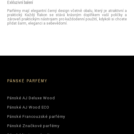
Exkluzivní balení
Parfémy mají elegantní černý design včetně obalu, který je atraktivní a
praktický. Každý flakon se stává krásným doplňkem vaší poličky a
zároveň praktickým nástrojem pro každodenní použití, kdykoli si chcete
přidat šarm, eleganci a sebevědomí.
PÁNSKÉ PARFÉMY
Pánské AJ Deluxe Wood
Pánské AJ Wood ECO
Pánské Francouzské parfémy
Pánské Značkové parfémy