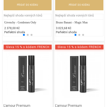
PŘIDAT DO KOŠÍKU
PŘIDAT DO KOŠÍKU
Nejlepší shoda vonných tónů
Nejlepší shoda vonných tónů
Givenchy - Gentlemen Only
Gucci - Envy for Men (UNIKAT)
Bruno Banani – Magic Man
Chane
Ca
2.378,00 Kč
5.000,00 Kč
3.023,68 Kč
4.700
1.
Perfektní shoda
25% běžných vonných tónů
Perfektní shoda
25% 
25
Sleva 15 % s kódem FRENCH
Sleva 15 % s kódem FRENCH
L'amour Premium
L'amour Premium