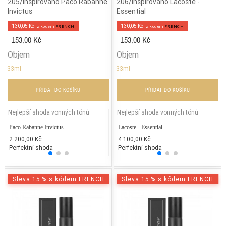
205/Inspirováno Paco Rabanne
206/Inspirováno Lacoste -
Invictus
Essential
130,05 Kč
130,05 Kč
z kodem
FRENCH
z kodem
FRENCH
153,00 Kč
153,00 Kč
Objem
Objem
33ml
33ml
PŘIDAT DO KOŠÍKU
PŘIDAT DO KOŠÍKU
Nejlepší shoda vonných tónů
Nejlepší shoda vonných tónů
Paco Rabanne Invictus
Versace - Yellow Diamond
Lacoste - Essential
Jean P
D
2.200,00 Kč
2.900,00 Kč
4.100,00 Kč
2.300
2.
Perfektní shoda
25% běžných vonných tónů
Perfektní shoda
25% 
50
Sleva 15 % s kódem FRENCH
Sleva 15 % s kódem FRENCH