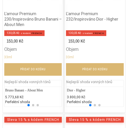
L'amour Premium
L'amour Premium
230/Inspirováno Bruno Banani –
232/Inspirováno Dior - Higher
About Men
130,05 Kč
130,05 Kč
z kodem
FRENCH
z kodem
FRENCH
153,00 Kč
153,00 Kč
Objem
Objem
33ml
33ml
PŘIDAT DO KOŠÍKU
PŘIDAT DO KOŠÍKU
Nejlepší shoda vonných tónů
Nejlepší shoda vonných tónů
Bruno Banani – About Men
Jean Paul Gaultier - Classique
Dior - Higher
DKNY 
Mo
5.773,68 Kč
2.300,00 Kč
3.800,00 Kč
2.740
2.
Perfektní shoda
25% běžných vonných tónů
Perfektní shoda
25% 
25
Sleva 15 % s kódem FRENCH
Sleva 15 % s kódem FRENCH