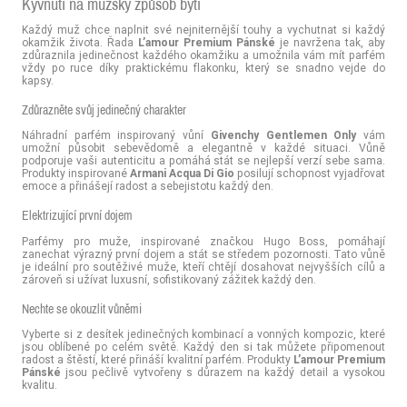
Kývnutí na mužský způsob bytí
Každý muž chce naplnit své nejniternější touhy a vychutnat si každý
okamžik života. Řada
L’amour Premium Pánské
je navržena tak, aby
zdůraznila jedinečnost každého okamžiku a umožnila vám mít parfém
vždy po ruce díky praktickému flakonku, který se snadno vejde do
kapsy.
Zdůrazněte svůj jedinečný charakter
Náhradní parfém inspirovaný vůní
Givenchy Gentlemen Only
vám
umožní působit sebevědomě a elegantně v každé situaci. Vůně
podporuje vaši autenticitu a pomáhá stát se nejlepší verzí sebe sama.
Produkty inspirované
Armani Acqua Di Gio
posilují schopnost vyjadřovat
emoce a přinášejí radost a sebejistotu každý den.
Elektrizující první dojem
Parfémy pro muže, inspirované značkou Hugo Boss, pomáhají
zanechat výrazný první dojem a stát se středem pozornosti. Tato vůně
je ideální pro soutěživé muže, kteří chtějí dosahovat nejvyšších cílů a
zároveň si užívat luxusní, sofistikovaný zážitek každý den.
Nechte se okouzlit vůněmi
Vyberte si z desítek jedinečných kombinací a vonných kompozic, které
jsou oblíbené po celém světě. Každý den si tak můžete připomenout
radost a štěstí, které přináší kvalitní parfém. Produkty
L’amour Premium
Pánské
jsou pečlivě vytvořeny s důrazem na každý detail a vysokou
kvalitu.