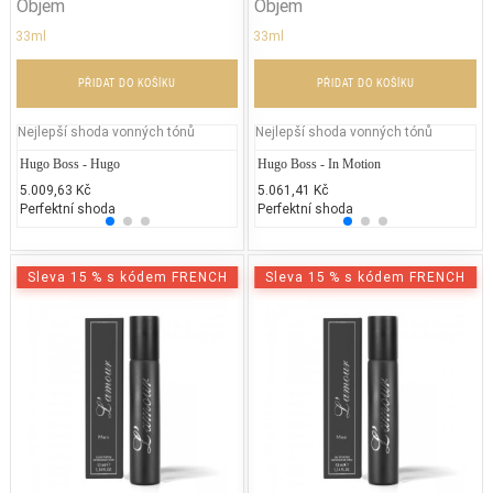
Objem
Objem
33ml
33ml
PŘIDAT DO KOŠÍKU
PŘIDAT DO KOŠÍKU
Nejlepší shoda vonných tónů
Nejlepší shoda vonných tónů
Hugo Boss - Hugo
Calvin Klein - Obsession
Hugo Boss - In Motion
Chane
Ca
5.009,63 Kč
6.200,00 Kč
5.061,41 Kč
4.700
1.
Perfektní shoda
25% běžných vonných tónů
Perfektní shoda
25% 
25
Sleva 15 % s kódem FRENCH
Sleva 15 % s kódem FRENCH