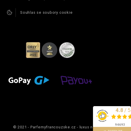
Souhlas se soubory cookie
4.8
/
5
Vynikající
94693
© 2021 - Parfemyfrancouzske.cz - luxus na dosah ruky.