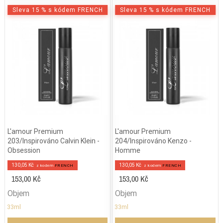
Sleva 15 % s kódem FRENCH
Sleva 15 % s kódem FRENCH
L'amour Premium
L'amour Premium
203/Inspirováno Calvin Klein -
204/Inspirováno Kenzo -
Obsession
Homme
130,05 Kč
130,05 Kč
z kodem
FRENCH
z kodem
FRENCH
153,00 Kč
153,00 Kč
Objem
Objem
33ml
33ml