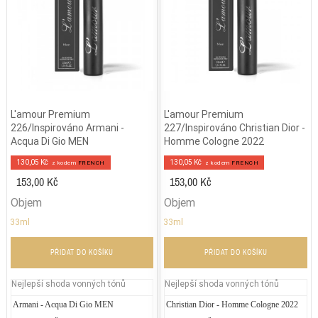
L'amour Premium
L'amour Premium
226/Inspirováno Armani -
227/Inspirováno Christian Dior -
Acqua Di Gio MEN
Homme Cologne 2022
130,05 Kč
130,05 Kč
z kodem
FRENCH
z kodem
FRENCH
153,00 Kč
153,00 Kč
Objem
Objem
33ml
33ml
PŘIDAT DO KOŠÍKU
PŘIDAT DO KOŠÍKU
Nejlepší shoda vonných tónů
Nejlepší shoda vonných tónů
Armani - Acqua Di Gio MEN
Gabriela Sabatini - Gabriela Sabatini
Christian Dior - Homme Cologne 2022
Yves S
Gu