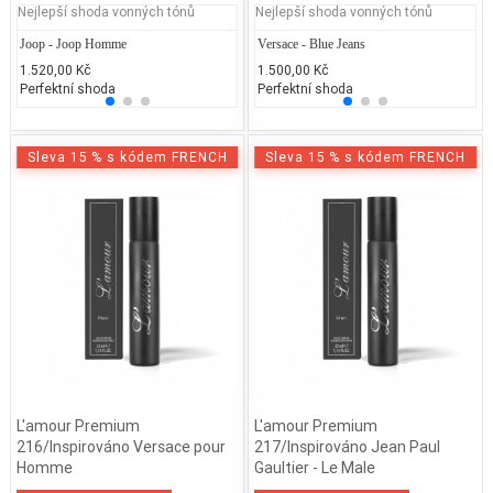
Nejlepší shoda vonných tónů
Nejlepší shoda vonných tónů
Joop - Joop Homme
Dior - Dolce Vita
Versace - Blue Jeans
Jean P
Ch
1.520,00 Kč
5.717,95 Kč
1.500,00 Kč
2.300
2.
Perfektní shoda
25% běžných vonných tónů
Perfektní shoda
25% 
25
Sleva 15 % s kódem FRENCH
Sleva 15 % s kódem FRENCH
L'amour Premium
L'amour Premium
216/Inspirováno Versace pour
217/Inspirováno Jean Paul
Homme
Gaultier - Le Male