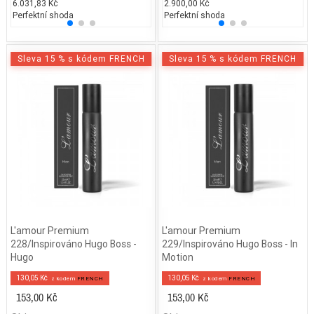
6.031,83 Kč
1.700,00 Kč
2.900,00 Kč
2.687
2.
Perfektní shoda
25% běžných vonných tónů
Perfektní shoda
25% 
25
Sleva 15 % s kódem FRENCH
Sleva 15 % s kódem FRENCH
L'amour Premium
L'amour Premium
228/Inspirováno Hugo Boss -
229/Inspirováno Hugo Boss - In
Hugo
Motion
130,05 Kč
130,05 Kč
z kodem
FRENCH
z kodem
FRENCH
153,00 Kč
153,00 Kč