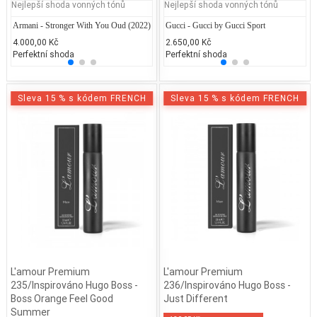
Nejlepší shoda vonných tónů
Nejlepší shoda vonných tónů
Armani - Stronger With You Oud (2022)
Moschino – Cheap and Chic
Gucci - Gucci by Gucci Sport
Jean P
Ca
4.000,00 Kč
1.840,47 Kč
2.650,00 Kč
2.300
1.
Perfektní shoda
25% běžných vonných tónů
Perfektní shoda
25% 
25
Sleva 15 % s kódem FRENCH
Sleva 15 % s kódem FRENCH
L'amour Premium
L'amour Premium
235/Inspirováno Hugo Boss -
236/Inspirováno Hugo Boss -
Boss Orange Feel Good
Just Different
Summer