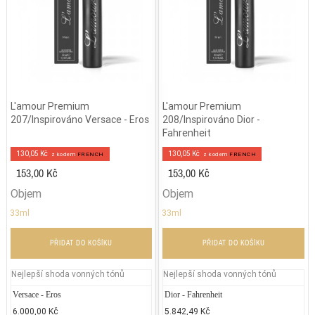
L'amour Premium
L'amour Premium
207/Inspirováno Versace - Eros
208/Inspirováno Dior -
Fahrenheit
130,05 Kč
130,05 Kč
z kodem
FRENCH
z kodem
FRENCH
153,00 Kč
153,00 Kč
Objem
Objem
33ml
33ml
PŘIDAT DO KOŠÍKU
PŘIDAT DO KOŠÍKU
Nejlepší shoda vonných tónů
Nejlepší shoda vonných tónů
Versace - Eros
Davidoff - Cool Water Edt
Dior - Fahrenheit
Kenz
Ca
6.000,00 Kč
1.500,00 Kč
5.842,49 Kč
5.399
1.