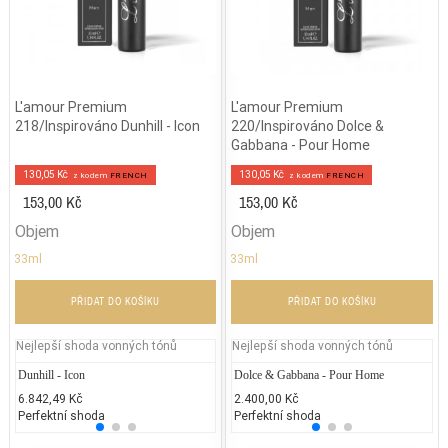
L'amour Premium
L'amour Premium
218/Inspirováno Dunhill - Icon
220/Inspirováno Dolce &
Gabbana - Pour Home
130,05 Kč
130,05 Kč
z kodem
FRENCH
z kodem
FRENCH
153,00 Kč
153,00 Kč
Objem
Objem
33ml
33ml
PŘIDAT DO KOŠÍKU
PŘIDAT DO KOŠÍKU
Nejlepší shoda vonných tónů
Nejlepší shoda vonných tónů
Dunhill - Icon
Kenzo - Homme
Dolce & Gabbana - Pour Home
Prada
Ve
6.842,49 Kč
5.399,00 Kč
2.400,00 Kč
6.623
2.
Perfektní shoda
25% běžných vonných tónů
Perfektní shoda
25% 
25