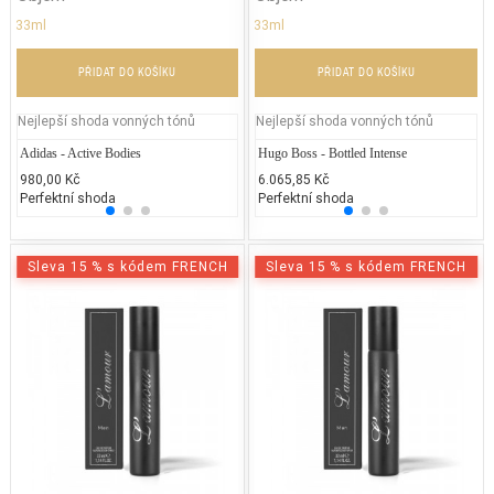
33ml
33ml
PŘIDAT DO KOŠÍKU
PŘIDAT DO KOŠÍKU
Nejlepší shoda vonných tónů
Nejlepší shoda vonných tónů
Adidas - Active Bodies
Lancôme Poême
Hugo Boss - Bottled Intense
Gucci
Lo
980,00 Kč
3.200,00 Kč
6.065,85 Kč
2.000
2.
Perfektní shoda
25% běžných vonných tónů
Perfektní shoda
25% 
25
Sleva 15 % s kódem FRENCH
Sleva 15 % s kódem FRENCH