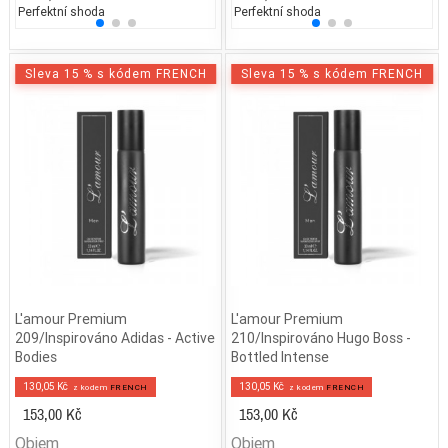
Perfektní shoda
25% běžných vonných tónů
Perfektní shoda
25% 
25
Sleva 15 % s kódem FRENCH
Sleva 15 % s kódem FRENCH
L'amour Premium
L'amour Premium
209/Inspirováno Adidas - Active
210/Inspirováno Hugo Boss -
Bodies
Bottled Intense
130,05 Kč
130,05 Kč
z kodem
FRENCH
z kodem
FRENCH
153,00 Kč
153,00 Kč
Objem
Objem