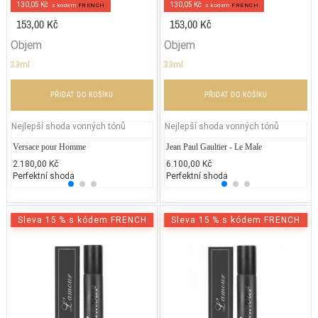
130,05 Kč
130,05 Kč
z kodem
FRENCH
z kodem
FRENCH
153,00 Kč
153,00 Kč
Objem
Objem
33ml
33ml
PŘIDAT DO KOŠÍKU
PŘIDAT DO KOŠÍKU
Nejlepší shoda vonných tónů
Nejlepší shoda vonných tónů
Versace pour Homme
Jean Paul Gaultier - Le Beau
Jean Paul Gaultier - Le Male
Jean P
Ve
2.180,00 Kč
2.520,00 Kč
6.100,00 Kč
2.300
3.
Perfektní shoda
25% běžných vonných tónů
Perfektní shoda
25% 
25
Sleva 15 % s kódem FRENCH
Sleva 15 % s kódem FRENCH