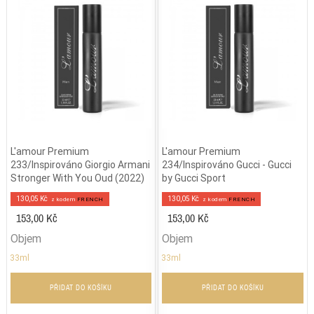
L'amour Premium
L'amour Premium
233/Inspirováno Giorgio Armani
234/Inspirováno Gucci - Gucci
Stronger With You Oud (2022)
by Gucci Sport
130,05 Kč
130,05 Kč
z kodem
FRENCH
z kodem
FRENCH
153,00 Kč
153,00 Kč
Objem
Objem
33ml
33ml
PŘIDAT DO KOŠÍKU
PŘIDAT DO KOŠÍKU