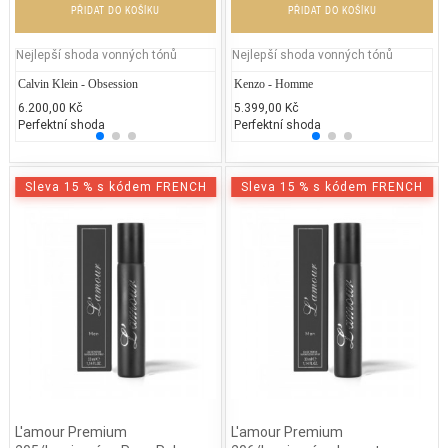
PŘIDAT DO KOŠÍKU
PŘIDAT DO KOŠÍKU
Nejlepší shoda vonných tónů
Nejlepší shoda vonných tónů
Calvin Klein - Obsession
Jean Paul Gaultier - Classique
Kenzo - Homme
Azzar
Ga
6.200,00 Kč
2.300,00 Kč
5.399,00 Kč
2.450
1.
Perfektní shoda
25% běžných vonných tónů
Perfektní shoda
25% 
50
Sleva 15 % s kódem FRENCH
Sleva 15 % s kódem FRENCH
L'amour Premium
L'amour Premium