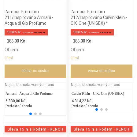
L'amour Premium
L'amour Premium
211/Inspirováno Armani -
212/Inspirováno Calvin Klein -
Acqua di Gio Profumo
C.K. One (UNISEX) *
130,05 Kč
130,05 Kč
z kodem
FRENCH
z kodem
FRENCH
153,00 Kč
153,00 Kč
Objem
Objem
33ml
33ml
PŘIDAT DO KOŠÍKU
PŘIDAT DO KOŠÍKU
Nejlepší shoda vonných tónů
Nejlepší shoda vonných tónů
Armani - Acqua di Gio Profumo
Thierry Mugler - Angel
Calvin Klein - C.K. One (UNISEX)
Giorg
Do
Lights
6.830,00 Kč
3.500,00 Kč
4.314,22 Kč
4.
5.370
Perfektní shoda
25% běžných vonných tónů
Perfektní shoda
25
25% 
Sleva 15 % s kódem FRENCH
Sleva 15 % s kódem FRENCH