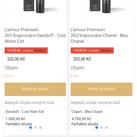
L'amour Premium
L'amour Premium
201/Inspirováno Davidoff - Cool
202/Inspirováno Chanel - Bleu
Water Edt
Chanel
130,05 Kč
130,05 Kč
z kodem
FRENCH
z kodem
FRENCH
153,00 Kč
153,00 Kč
Objem
Objem
33ml
33ml
PŘIDAT DO KOŠÍKU
PŘIDAT DO KOŠÍKU
Nejlepší shoda vonných tónů
Nejlepší shoda vonných tónů
Davidoff - Cool Water Edt
Lancôme Poême
Chanel - Bleu Chanel
Arman
Ga
1.500,00 Kč
3.200,00 Kč
4.700,00 Kč
4.000
1.
Perfektní shoda
25% běžných vonných tónů
Perfektní shoda
25% 
25