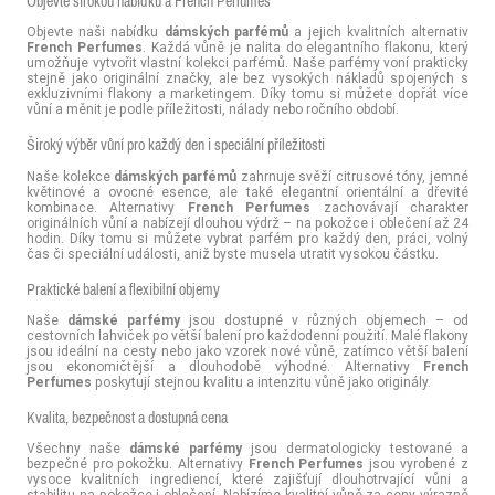
Objevte širokou nabídku a French Perfumes
Objevte naši nabídku
dámských parfémů
a jejich kvalitních alternativ
French Perfumes
. Každá vůně je nalita do elegantního flakonu, který
umožňuje vytvořit vlastní kolekci parfémů. Naše parfémy voní prakticky
stejně jako originální značky, ale bez vysokých nákladů spojených s
exkluzivními flakony a marketingem. Díky tomu si můžete dopřát více
vůní a měnit je podle příležitosti, nálady nebo ročního období.
Široký výběr vůní pro každý den i speciální příležitosti
Naše kolekce
dámských parfémů
zahrnuje svěží citrusové tóny, jemné
květinové a ovocné esence, ale také elegantní orientální a dřevité
kombinace. Alternativy
French Perfumes
zachovávají charakter
originálních vůní a nabízejí dlouhou výdrž – na pokožce i oblečení až 24
hodin. Díky tomu si můžete vybrat parfém pro každý den, práci, volný
čas či speciální události, aniž byste musela utratit vysokou částku.
Praktické balení a flexibilní objemy
Naše
dámské parfémy
jsou dostupné v různých objemech – od
cestovních lahviček po větší balení pro každodenní použití. Malé flakony
jsou ideální na cesty nebo jako vzorek nové vůně, zatímco větší balení
jsou ekonomičtější a dlouhodobě výhodné. Alternativy
French
Perfumes
poskytují stejnou kvalitu a intenzitu vůně jako originály.
Kvalita, bezpečnost a dostupná cena
Všechny naše
dámské parfémy
jsou dermatologicky testované a
bezpečné pro pokožku. Alternativy
French Perfumes
jsou vyrobené z
vysoce kvalitních ingrediencí, které zajišťují dlouhotrvající vůni a
stabilitu na pokožce i oblečení. Nabízíme kvalitní vůně za ceny výrazně