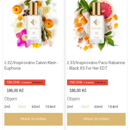
č.32/Inspirováno Calvin Klein -
č.33/Inspirováno Paco Rabanne
Euphoria
- Black XS For Her EDT
158,10 Kč
158,10 Kč
z kodem
FRENCH
z kodem
FRENCH
186,00 Kč
186,00 Kč
Objem
Objem
2ml
33ml
60ml
104ml
2ml
33ml
60ml
104ml
PŘIDAT DO KOŠÍKU
PŘIDAT DO KOŠÍKU