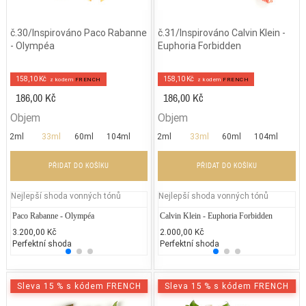
č.30/Inspirováno Paco Rabanne
č.31/Inspirováno Calvin Klein -
- Olympéa
Euphoria Forbidden
158,10 Kč
158,10 Kč
z kodem
FRENCH
z kodem
FRENCH
186,00 Kč
186,00 Kč
Objem
Objem
2ml
33ml
60ml
104ml
2ml
33ml
60ml
104ml
PŘIDAT DO KOŠÍKU
PŘIDAT DO KOŠÍKU
Nejlepší shoda vonných tónů
Nejlepší shoda vonných tónů
Paco Rabanne - Olympéa
Chanel - Coco Chanel
Calvin Klein - Euphoria Forbidden
Coach
Ca
3.200,00 Kč
5.400,00 Kč
2.000,00 Kč
3.200
1.
Perfektní shoda
25% běžných vonných tónů
Perfektní shoda
25% 
25
Sleva 15 % s kódem FRENCH
Sleva 15 % s kódem FRENCH