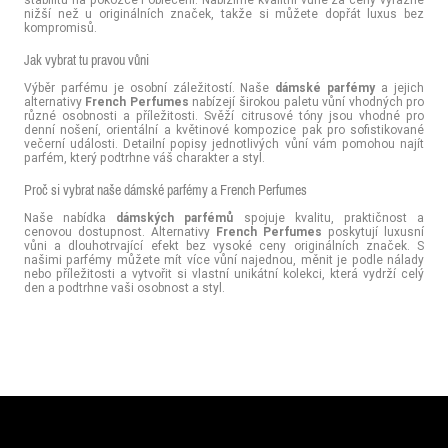
nižší než u originálních značek, takže si můžete dopřát luxus bez
kompromisů.
Jak vybrat tu pravou vůni
Výběr parfému je osobní záležitostí. Naše
dámské parfémy
a jejich
alternativy
French Perfumes
nabízejí širokou paletu vůní vhodných pro
různé osobnosti a příležitosti. Svěží citrusové tóny jsou vhodné pro
denní nošení, orientální a květinové kompozice pak pro sofistikované
večerní události. Detailní popisy jednotlivých vůní vám pomohou najít
parfém, který podtrhne váš charakter a styl.
Proč si vybrat naše dámské parfémy a French Perfumes
Naše nabídka
dámských parfémů
spojuje kvalitu, praktičnost a
cenovou dostupnost. Alternativy
French Perfumes
poskytují luxusní
vůni a dlouhotrvající efekt bez vysoké ceny originálních značek. S
našimi parfémy můžete mít více vůní najednou, měnit je podle nálady
nebo příležitosti a vytvořit si vlastní unikátní kolekci, která vydrží celý
den a podtrhne vaši osobnost a styl.