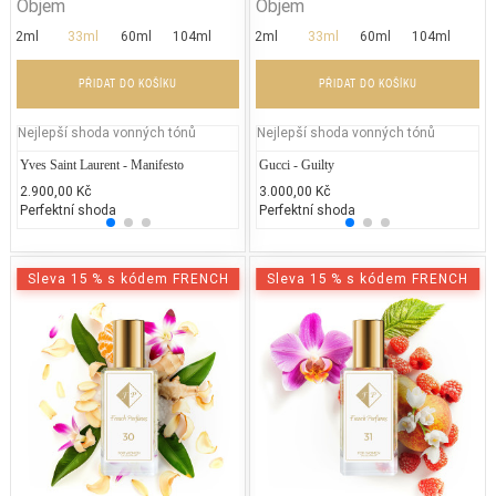
Objem
Objem
2ml
33ml
60ml
104ml
2ml
33ml
60ml
104ml
PŘIDAT DO KOŠÍKU
PŘIDAT DO KOŠÍKU
Nejlepší shoda vonných tónů
Nejlepší shoda vonných tónů
Yves Saint Laurent - Manifesto
Jean Paul Gaultier - Classique
Gucci - Guilty
James
Je
2.900,00 Kč
2.300,00 Kč
3.000,00 Kč
2.000
2.
Perfektní shoda
25% běžných vonných tónů
Perfektní shoda
25% 
25
Sleva 15 % s kódem FRENCH
Sleva 15 % s kódem FRENCH