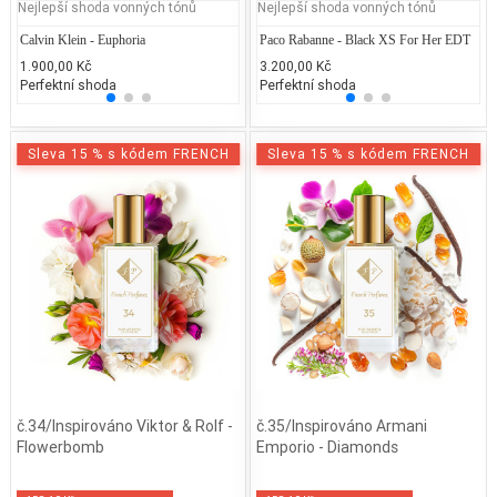
Nejlepší shoda vonných tónů
Nejlepší shoda vonných tónů
Calvin Klein - Euphoria
Jean Paul Gaultier - Classique
Paco Rabanne - Black XS For Her EDT
Rihann
Ca
1.900,00 Kč
2.300,00 Kč
3.200,00 Kč
1.528
1.
Perfektní shoda
50% běžných vonných tónů
Perfektní shoda
25% 
25
Sleva 15 % s kódem FRENCH
Sleva 15 % s kódem FRENCH
č.34/Inspirováno Viktor & Rolf -
č.35/Inspirováno Armani
Flowerbomb
Emporio - Diamonds