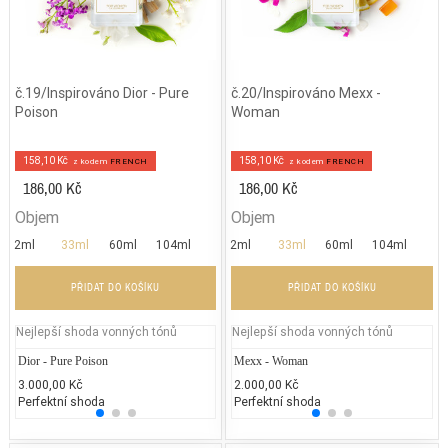
č.19/Inspirováno Dior - Pure
č.20/Inspirováno Mexx -
Poison
Woman
158,10 Kč
158,10 Kč
z kodem
FRENCH
z kodem
FRENCH
186,00 Kč
186,00 Kč
Objem
Objem
2ml
33ml
60ml
104ml
2ml
33ml
60ml
104ml
PŘIDAT DO KOŠÍKU
PŘIDAT DO KOŠÍKU
Nejlepší shoda vonných tónů
Nejlepší shoda vonných tónů
Dior - Pure Poison
Chanel - Gabrielle
Mexx - Woman
Jean P
Di
3.000,00 Kč
3.049,59 Kč
2.000,00 Kč
2.300
5.
Perfektní shoda
25% běžných vonných tónů
Perfektní shoda
25% 
25