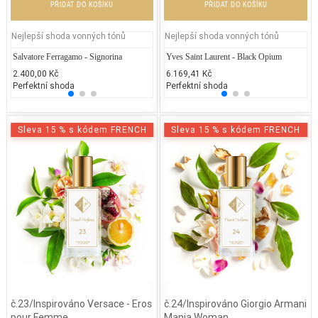
PŘIDAT DO KOŠÍKU
PŘIDAT DO KOŠÍKU
Nejlepší shoda vonných tónů
Nejlepší shoda vonných tónů
Salvatore Ferragamo - Signorina
Lancôme Trésor Midnight Rose
Yves Saint Laurent - Black Opium
Prisci
Je
2.400,00 Kč
2.900,00 Kč
6.169,41 Kč
2.531
2.
Perfektní shoda
50% běžných vonných tónů
Perfektní shoda
25% 
50
Sleva 15 % s kódem FRENCH
Sleva 15 % s kódem FRENCH
č.23/Inspirováno Versace - Eros
č.24/Inspirováno Giorgio Armani
pour Femme
Mania Woman