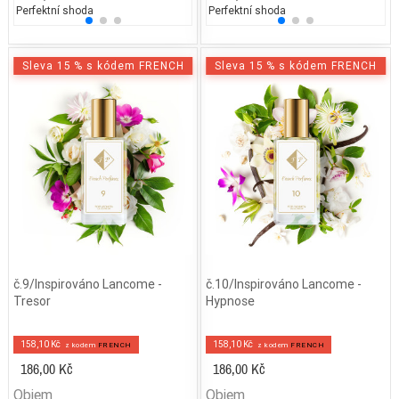
Perfektní shoda
25% běžných vonných tónů
Perfektní shoda
25% 
25
Sleva 15 % s kódem FRENCH
Sleva 15 % s kódem FRENCH
č.9/Inspirováno Lancome -
č.10/Inspirováno Lancome -
Tresor
Hypnose
158,10 Kč
158,10 Kč
z kodem
FRENCH
z kodem
FRENCH
186,00 Kč
186,00 Kč
Objem
Objem