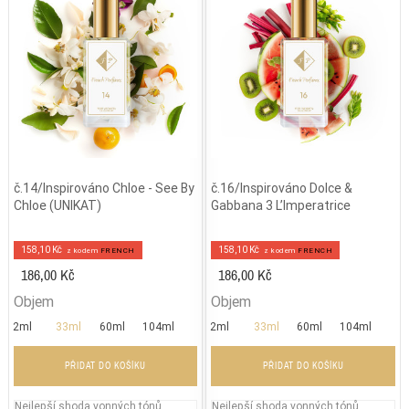
č.14/Inspirováno Chloe - See By
č.16/Inspirováno Dolce &
Chloe (UNIKAT)
Gabbana 3 L’Imperatrice
158,10 Kč
158,10 Kč
z kodem
FRENCH
z kodem
FRENCH
186,00 Kč
186,00 Kč
Objem
Objem
2ml
33ml
60ml
104ml
2ml
33ml
60ml
104ml
PŘIDAT DO KOŠÍKU
PŘIDAT DO KOŠÍKU
Nejlepší shoda vonných tónů
Nejlepší shoda vonných tónů