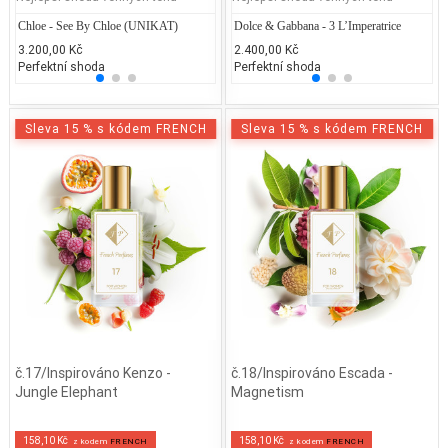
Chloe - See By Chloe (UNIKAT)
Jean Paul Gaultier - Classique
Dolce & Gabbana - 3 L’Imperatrice
Calvin
Ju
3.200,00 Kč
2.300,00 Kč
2.400,00 Kč
1.417
1.
Perfektní shoda
50% běžných vonných tónů
Perfektní shoda
25% 
25
Sleva 15 % s kódem FRENCH
Sleva 15 % s kódem FRENCH
č.17/Inspirováno Kenzo -
č.18/Inspirováno Escada -
Jungle Elephant
Magnetism
158,10 Kč
158,10 Kč
z kodem
FRENCH
z kodem
FRENCH