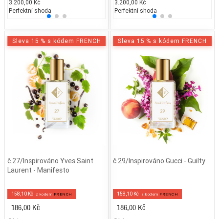
3.200,00 Kč
3.800,00 Kč
3.200,00 Kč
3.900
2.
Perfektní shoda
25% běžných vonných tónů
Perfektní shoda
25% 
50
Sleva 15 % s kódem FRENCH
Sleva 15 % s kódem FRENCH
č.27/Inspirováno Yves Saint
č.29/Inspirováno Gucci - Guilty
Laurent - Manifesto
158,10 Kč
158,10 Kč
z kodem
FRENCH
z kodem
FRENCH
186,00 Kč
186,00 Kč