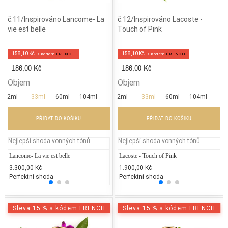
č.11/Inspirováno Lancome- La
č.12/Inspirováno Lacoste -
vie est belle
Touch of Pink
158,10 Kč
158,10 Kč
z kodem
FRENCH
z kodem
FRENCH
186,00 Kč
186,00 Kč
Objem
Objem
2ml
33ml
60ml
104ml
2ml
33ml
60ml
104ml
PŘIDAT DO KOŠÍKU
PŘIDAT DO KOŠÍKU
Nejlepší shoda vonných tónů
Nejlepší shoda vonných tónů
Lancome- La vie est belle
Repetto - Dance with Repetto
Lacoste - Touch of Pink
Lanco
Ch
3.300,00 Kč
2.037,89 Kč
1.900,00 Kč
3.200
5.
Perfektní shoda
25% běžných vonných tónů
Perfektní shoda
25% 
25
Sleva 15 % s kódem FRENCH
Sleva 15 % s kódem FRENCH