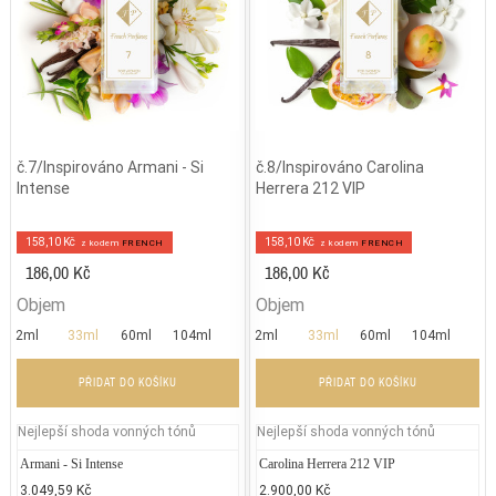
č.7/Inspirováno Armani - Si
č.8/Inspirováno Carolina
Intense
Herrera 212 VIP
158,10 Kč
158,10 Kč
z kodem
FRENCH
z kodem
FRENCH
186,00 Kč
186,00 Kč
Objem
Objem
2ml
33ml
60ml
104ml
2ml
33ml
60ml
104ml
PŘIDAT DO KOŠÍKU
PŘIDAT DO KOŠÍKU
Nejlepší shoda vonných tónů
Nejlepší shoda vonných tónů
Armani - Si Intense
Carolina Herrera 212 NYC
Carolina Herrera 212 VIP
Jean P
La
3.049,59 Kč
3.900,00 Kč
2.900,00 Kč
2.300
3.