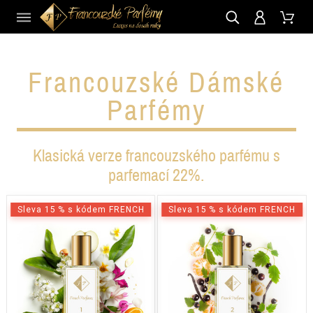
CZ
Francouzské Dámské
Parfémy
Klasická verze francouzského parfému s
parfemací 22%.
Sleva 15 % s kódem FRENCH
Sleva 15 % s kódem FRENCH