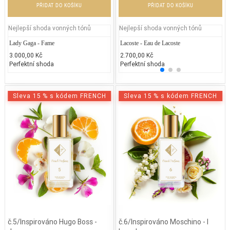
PŘIDAT DO KOŠÍKU
PŘIDAT DO KOŠÍKU
Nejlepší shoda vonných tónů
Nejlepší shoda vonných tónů
Lady Gaga - Fame
Lacoste - Eau de Lacoste
Ch
3.000,00 Kč
2.700,00 Kč
3.
Perfektní shoda
Perfektní shoda
25
Sleva 15 % s kódem FRENCH
Sleva 15 % s kódem FRENCH
č.5/Inspirováno Hugo Boss -
č.6/Inspirováno Moschino - I