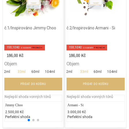
č.1/Inspirováno Jimmy Choo
č.2/Inspirováno Armani - Si
158,10 Kč
158,10 Kč
z kodem
FRENCH
z kodem
FRENCH
186,00 Kč
186,00 Kč
Objem
Objem
2ml
33ml
60ml
104ml
2ml
33ml
60ml
104ml
PŘIDAT DO KOŠÍKU
PŘIDAT DO KOŠÍKU
Nejlepší shoda vonných tónů
Nejlepší shoda vonných tónů
Jimmy Choo
Jean Paul Gaultier - Classique
Armani - Si
DKNY
2.500,00 Kč
2.300,00 Kč
3.000,00 Kč
2.300
Perfektní shoda
Více než 50 % shoda
Perfektní shoda
50% 