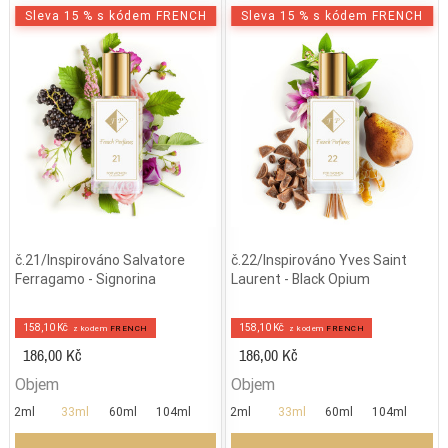
Sleva 15 % s kódem FRENCH
Sleva 15 % s kódem FRENCH
č.21/Inspirováno Salvatore
č.22/Inspirováno Yves Saint
Ferragamo - Signorina
Laurent - Black Opium
158,10 Kč
158,10 Kč
z kodem
FRENCH
z kodem
FRENCH
186,00 Kč
186,00 Kč
Objem
Objem
2ml
33ml
60ml
104ml
2ml
33ml
60ml
104ml