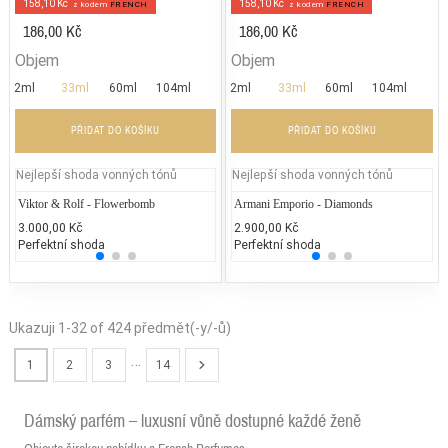
158,10 Kč
158,10 Kč
z kodem
FRENCH
z kodem
FRENCH
186,00 Kč
186,00 Kč
Objem
Objem
2ml
33ml
60ml
104ml
2ml
33ml
60ml
104ml
PŘIDAT DO KOŠÍKU
PŘIDAT DO KOŠÍKU
Nejlepší shoda vonných tónů
Nejlepší shoda vonných tónů
Viktor & Rolf - Flowerbomb
Jean Paul Gaultier - Classique
Armani Emporio - Diamonds
Rihan
Yv
3.000,00 Kč
2.300,00 Kč
2.900,00 Kč
1.719
2.
Perfektní shoda
50% běžných vonných tónů
Perfektní shoda
25% 
50
Ukazuji 1-32 of 424 předmět(-y/-ů)
…
1
2
3
14
Dámský parfém – luxusní vůně dostupné každé ženě