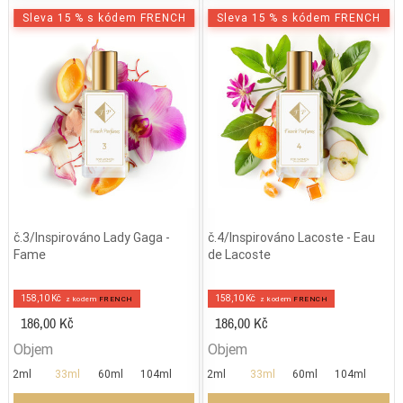
Sleva 15 % s kódem FRENCH
Sleva 15 % s kódem FRENCH
č.3/Inspirováno Lady Gaga -
č.4/Inspirováno Lacoste - Eau
Fame
de Lacoste
158,10 Kč
158,10 Kč
z kodem
FRENCH
z kodem
FRENCH
186,00 Kč
186,00 Kč
Objem
Objem
2ml
33ml
60ml
104ml
2ml
33ml
60ml
104ml