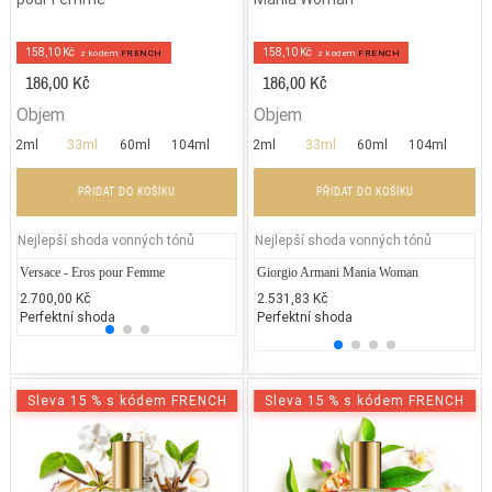
158,10 Kč
158,10 Kč
z kodem
FRENCH
z kodem
FRENCH
186,00 Kč
186,00 Kč
Objem
Objem
2ml
33ml
60ml
104ml
2ml
33ml
60ml
104ml
PŘIDAT DO KOŠÍKU
PŘIDAT DO KOŠÍKU
Nejlepší shoda vonných tónů
Nejlepší shoda vonných tónů
Versace - Eros pour Femme
Calvin Klein - Deep Euphoria
Giorgio Armani Mania Woman
Gabrie
L'
Gi
2.700,00 Kč
1.900,00 Kč
2.531,83 Kč
1.700
15
Perfektní shoda
50% běžných vonných tónů
Perfektní shoda
25% 
Pe
Sleva 15 % s kódem FRENCH
Sleva 15 % s kódem FRENCH