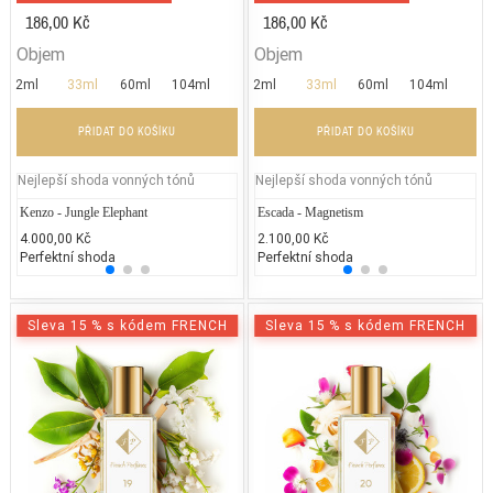
186,00 Kč
186,00 Kč
Objem
Objem
2ml
33ml
60ml
104ml
2ml
33ml
60ml
104ml
PŘIDAT DO KOŠÍKU
PŘIDAT DO KOŠÍKU
Nejlepší shoda vonných tónů
Nejlepší shoda vonných tónů
Kenzo - Jungle Elephant
Cacharel - Amor Amor
Escada - Magnetism
Chane
Je
4.000,00 Kč
2.400,00 Kč
2.100,00 Kč
5.400
1.
Perfektní shoda
25% běžných vonných tónů
Perfektní shoda
25% 
25
Sleva 15 % s kódem FRENCH
Sleva 15 % s kódem FRENCH