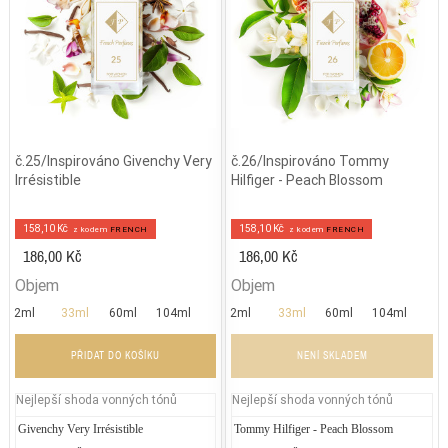
č.25/Inspirováno Givenchy Very
č.26/Inspirováno Tommy
Irrésistible
Hilfiger - Peach Blossom
158,10 Kč
158,10 Kč
z kodem
FRENCH
z kodem
FRENCH
186,00 Kč
186,00 Kč
Objem
Objem
2ml
33ml
60ml
104ml
2ml
33ml
60ml
104ml
PŘIDAT DO KOŠÍKU
NENÍ SKLADEM
Nejlepší shoda vonných tónů
Nejlepší shoda vonných tónů
Givenchy Very Irrésistible
Chanel - Allure
Tommy Hilfiger - Peach Blossom
Carol
Je