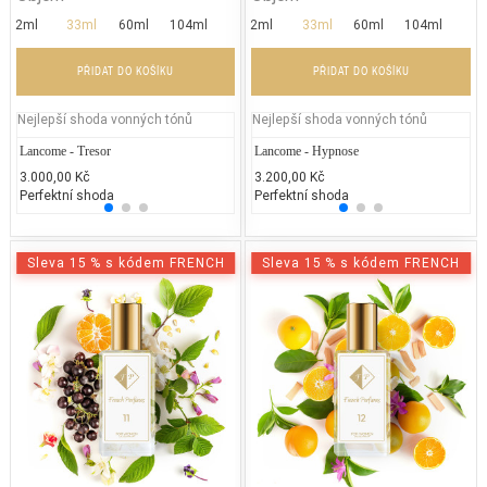
2ml
33ml
60ml
104ml
2ml
33ml
60ml
104ml
PŘIDAT DO KOŠÍKU
PŘIDAT DO KOŠÍKU
Nejlepší shoda vonných tónů
Nejlepší shoda vonných tónů
Lancome - Tresor
Jean Paul Gaultier - Classique
Lancome - Hypnose
DKNY
La
3.000,00 Kč
2.300,00 Kč
3.200,00 Kč
2.300
3.
Perfektní shoda
50% běžných vonných tónů
Perfektní shoda
25% 
50
Sleva 15 % s kódem FRENCH
Sleva 15 % s kódem FRENCH