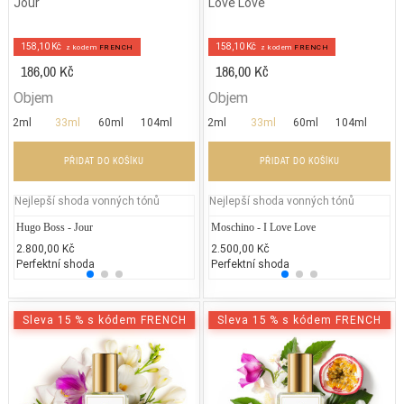
Jour
Love Love
158,10 Kč
158,10 Kč
z kodem
FRENCH
z kodem
FRENCH
186,00 Kč
186,00 Kč
Objem
Objem
2ml
33ml
60ml
104ml
2ml
33ml
60ml
104ml
PŘIDAT DO KOŠÍKU
PŘIDAT DO KOŠÍKU
Nejlepší shoda vonných tónů
Nejlepší shoda vonných tónů
Hugo Boss - Jour
Lancôme Poême
Moschino - I Love Love
Gabrie
Ar
2.800,00 Kč
3.200,00 Kč
2.500,00 Kč
1.700
2.
Perfektní shoda
25% běžných vonných tónů
Perfektní shoda
25% 
25
Sleva 15 % s kódem FRENCH
Sleva 15 % s kódem FRENCH