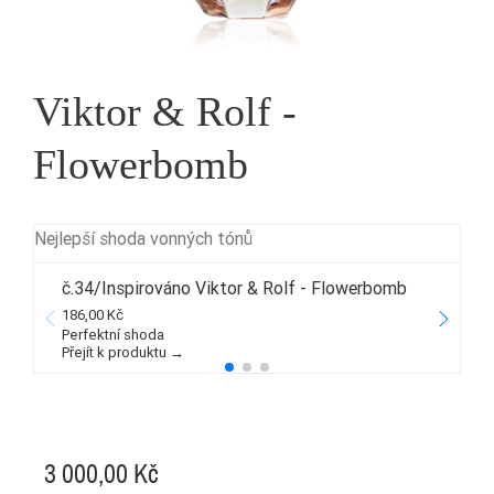
Viktor & Rolf -
Flowerbomb
Nejlepší shoda vonných tónů
č.34/Inspirováno Viktor & Rolf - Flowerbomb
186,00 Kč
2
Perfektní shoda
Přejít k produktu →
P
3 000,00 Kč