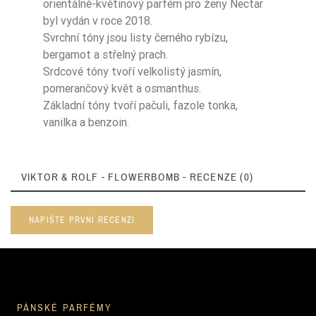
orientálně-květinový parfém pro ženy Nectar
byl vydán v roce 2018.
Svrchní tóny jsou listy černého rybízu,
bergamot a střelný prach.
Srdcové tóny tvoří velkolistý jasmín,
pomerančový květ a osmanthus.
Základní tóny tvoří pačuli, fazole tonka,
vanilka a benzoin.
VIKTOR & ROLF - FLOWERBOMB - RECENZE (0)
NAPIŠTE PRVNÍ RECENZI
PÁNSKÉ PARFÉMY