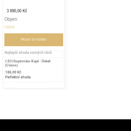
3 890,00 Kč
Objem
100ml
PŘIDAT DO KOŠÍKU
Nejlepší shoda vonných tónů
č.821/Inspirováno Kajal - Dahab
(Unisex)
186,00 Kč
Perfektní shoda