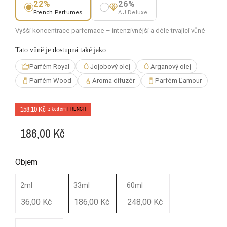
22%
26%
French Perfumes
AJ Deluxe
Vyšší koncentrace parfemace – intenzivnější a déle trvající vůně
Tato vůně je dostupná také jako:
Parfém Royal
Jojobový olej
Arganový olej
Parfém Wood
Aroma difuzér
Parfém L'amour
158,10 Kč
z kodem
FRENCH
186,00 Kč
Objem
2ml
33ml
60ml
36,00 Kč
186,00 Kč
248,00 Kč