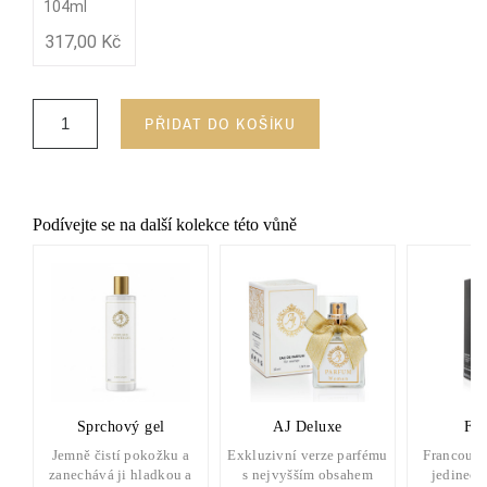
104ml
317,00 Kč
PŘIDAT DO KOŠÍKU
Podívejte se na další kolekce této vůně
Sprchový gel
AJ Deluxe
FP 
Jemně čistí pokožku a
Exkluzivní verze parfému
Francouzs
zanechává ji hladkou a
s nejvyšším obsahem
jedinečn