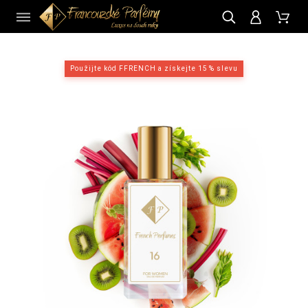
CZ
Použijte kód FFRENCH a získejte 15 % slevu