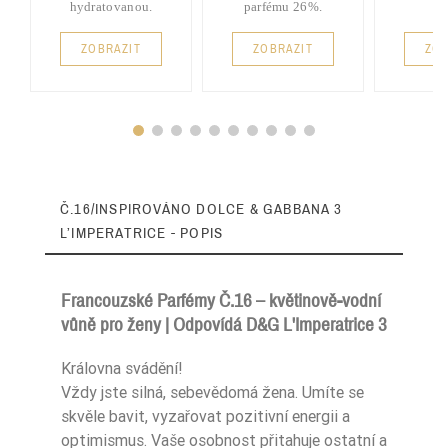
hydratovanou.
parfému 26%.
ZOBRAZIT
ZOBRAZIT
ZOB
Č.16/INSPIROVÁNO DOLCE & GABBANA 3
L’IMPERATRICE - POPIS
Francouzské Parfémy Č.16 – květinově-vodní
vůně pro ženy | Odpovídá D&G L'Imperatrice 3
Typ Zapachu
Kwiatowe
Královna svádění!
Vždy jste silná, sebevědomá žena. Umíte se
Typ Zapachu
Sportowe
skvěle bavit, vyzařovat pozitivní energii a
optimismus. Vaše osobnost přitahuje ostatní a