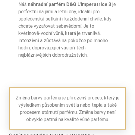
Náš
náhradní parfém D&G L'Imperatrice 3
je
perfektní na jarní a letní dny, ideální pro
společenská setkání i každodenní chvíle, kdy
chcete vyzařovat sebevědomí. Je to
květinově-vodní vůně, která je trvanlivá,
intenzivní a zůstává na pokožce po mnoho
hodin, doprovázející vás při těch
nejbláznivějších dobrodružstvích.
Změna barvy parfému je přirozený proces, který je
výsledkem působením světla nebo tepla a také
procesem stárnutí parfému. Změna barvy není
obvykle patrná na kvalitě vůně parfému.