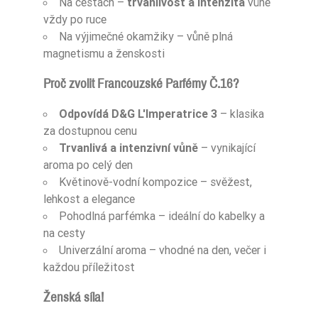
Na cestách –
trvanlivost a intenzita
vůně
vždy po ruce
Dla Kogo
damskie
Na výjimečné okamžiky – vůně plná
Zaperfumowanie
22%
magnetismu a ženskosti
Proč zvolit Francouzské Parfémy Č.16?
Odpovídá D&G L'Imperatrice 3
– klasika
Ean13
5906826200394
za dostupnou cenu
Trvanlivá a intenzivní vůně
– vynikající
aroma po celý den
Květinově-vodní kompozice – svěžest,
lehkost a elegance
Pohodlná parfémka – ideální do kabelky a
na cesty
Univerzální aroma – vhodné na den, večer i
každou příležitost
Ženská síla!