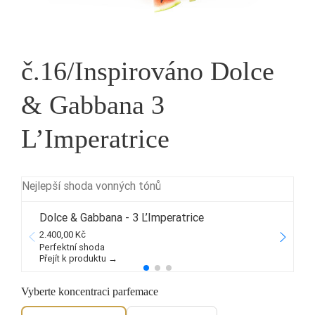
č.16/Inspirováno Dolce
& Gabbana 3
L’Imperatrice
Nejlepší shoda vonných tónů
Dolce & Gabbana - 3 L’Imperatrice
2.400,00 Kč
1
Perfektní shoda
Přejít k produktu →
P
Vyberte koncentraci parfemace