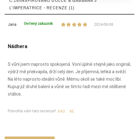
Č.16/INSPIROVÁNO DOLCE & GABBANA 3
L’IMPERATRICE - RECENZE (1)
Ověřený zákazník
Jana
2024-08-08
Nádhera
S vůní jsem naprosto spokojená. Voní úplně stejně jako originál,
výdrž mě překvapila, drží celý den. Je příjemná, lehká a svěží.
Na léto naprosto ideální vůně. Mému okolí se také moc líbí.
Kupuji již druhé balení a vůně se tímto řadí mezi mé oblíbené
stálice.
Pomohla vám tato recenze?
ANO
NE