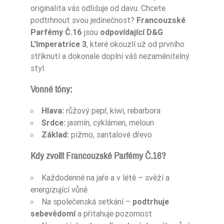
Pora Roku
Wiosna
originalita vás odlišuje od davu. Chcete
podtrhnout svou jedinečnost?
Francouzské
Pora Roku
Lato
Parfémy Č.16
jsou
odpovídající D&G
L'Imperatrice 3
, které okouzlí už od prvního
Nuty Głowy
kiwi
stříknutí a dokonale doplní váš nezaměnitelný
styl.
Nuty Głowy
różowy pieprz
Vonné tóny:
Nuty Głowy
rabarbar
Hlava:
růžový pepř, kiwi, rebarbora
Nuty Serca
cyklamen
Srdce:
jasmín, cyklámen, meloun
Základ:
pižmo, santalové dřevo
Nuty Serca
jaśmin
Kdy zvolit Francouzské Parfémy Č.16?
Nuty Serca
arbuz
Každodenně na jaře a v létě – svěží a
drzewo sandało
energizující vůně
Nuty Bazy
we
Na společenská setkání –
podtrhuje
sebevědomí
a přitahuje pozornost
Nuty Bazy
piżmo