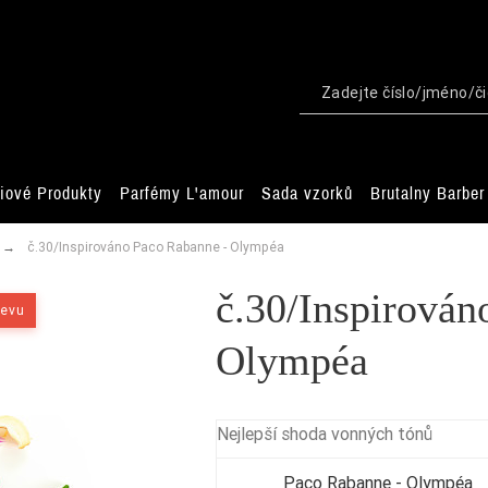
iové Produkty
Parfémy L'amour
Sada vzorků
Brutalny Barber
č.30/Inspirováno Paco Rabanne - Olympéa
č.30/Inspirován
levu
Olympéa
Nejlepší shoda vonných tónů
Paco Rabanne - Olympéa