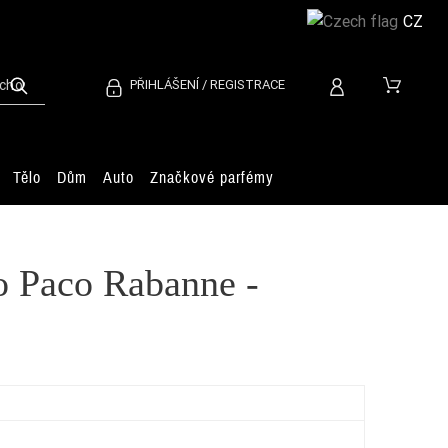
CZ
PŘIHLÁŠENÍ / REGISTRACE
Tělo
Dům
Auto
Značkové parfémy
o Paco Rabanne -
Ch