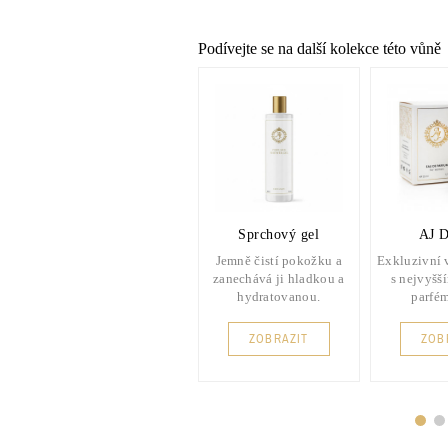
Podívejte se na další kolekce této vůně
Sprchový gel
AJ D
Jemně čistí pokožku a
Exkluzivní 
zanechává ji hladkou a
s nejvyšš
hydratovanou.
parfé
ZOBRAZIT
ZOB