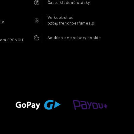
Často kladené otázky
Velkoobchod
ie
b2b@frenchperfumes.pl
Souhlas se soubory cookie
ódem FRENCH