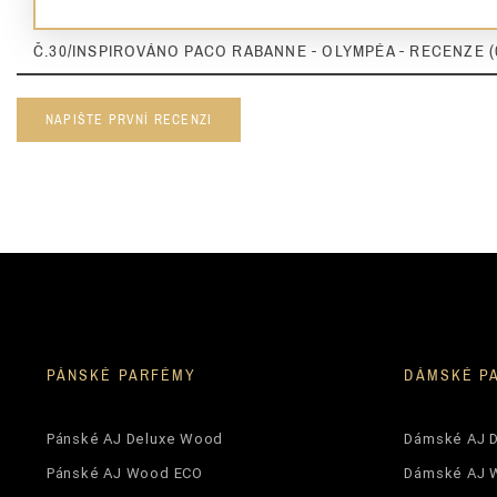
Nuty Bazy
Č.30/INSPIROVÁNO PACO RABANNE - OLYMPÉA - RECENZE (
Dla Kogo
NAPIŠTE PRVNÍ RECENZI
Ean13
PÁNSKÉ PARFÉMY
DÁMSKÉ P
Pánské AJ Deluxe Wood
Dámské AJ 
Pánské AJ Wood ECO
Dámské AJ 