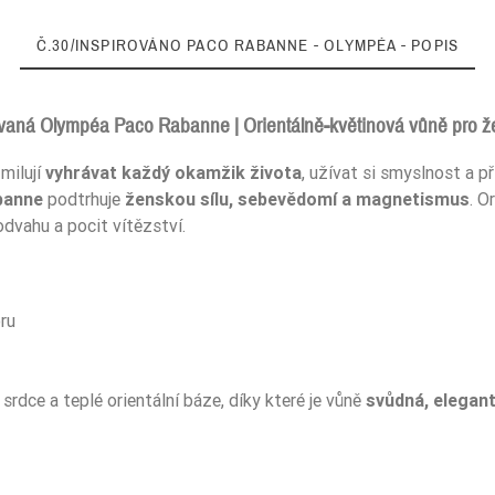
Č.30/INSPIROVÁNO PACO RABANNE - OLYMPÉA - POPIS
rovaná Olympéa Paco Rabanne | Orientálně-květinová vůně pro ž
 milují
vyhrávat každý okamžik života
, užívat si smyslnost a p
Korzenne
banne
podtrhuje
ženskou sílu, sebevědomí a magnetismus
. O
odvahu a pocit vítězství.
Orientalne
Piżmowe
ru
Kwiatowe
Słodkie
rdce a teplé orientální báze, díky které je vůně
svůdná, elegant
Wiosna
Jesień