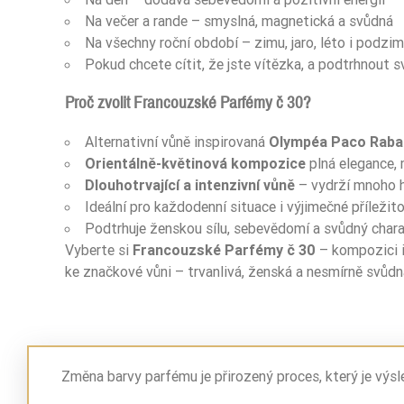
Na večer a rande – smyslná, magnetická a svůdná
Pora Roku
Na všechny roční období – zimu, jaro, léto i podzim
Pokud chcete cítit, že jste vítězka, a podtrhnout s
Pora Roku
Proč zvolit Francouzské Parfémy č 30?
Sugerowane Użycie
Alternativní vůně inspirovaná
Olympéa Paco Raba
Nuty Głowy
Orientálně-květinová kompozice
plná elegance,
Dlouhotrvající a intenzivní vůně
– vydrží mnoho 
Nuty Głowy
Ideální pro každodenní situace i výjimečné příležito
Podtrhuje ženskou sílu, sebevědomí a svůdný char
Nuty Głowy
Vyberte si
Francouzské Parfémy č 30
– kompozici i
ke značkové vůni – trvanlivá, ženská a nesmírně svůdn
Nuty Serca
Nuty Serca
Nuty Bazy
Změna barvy parfému je přirozený proces, který je výs
Nuty Bazy