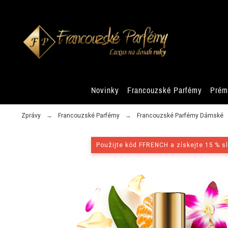
Novinky
Francouzské Parfémy
Prém
Zprávy
Francouzské Parfémy
Francouzské Parfémy Dámské
Použijte kód FFRENCH a získejte 15 % s