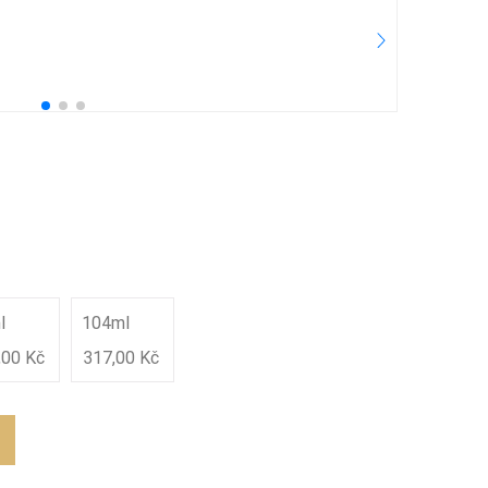
5.
25
Pře
l
104ml
,00 Kč
317,00 Kč