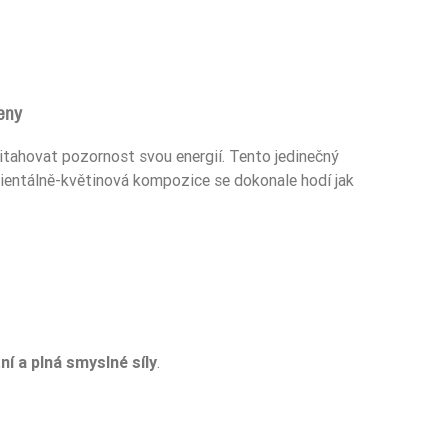
eny
řitahovat pozornost svou energií. Tento jedinečný
rientálně-květinová kompozice se dokonale hodí jak
ní a plná smyslné síly
.