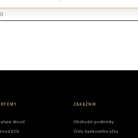
drzewo kaszmirowe
0)
damskie
5906826200783
ARFÉMY
ZÁKAZNÍK
Deluxe Wood
Obchodní podmínky
Wood ECO
Číslo bankovního účtu