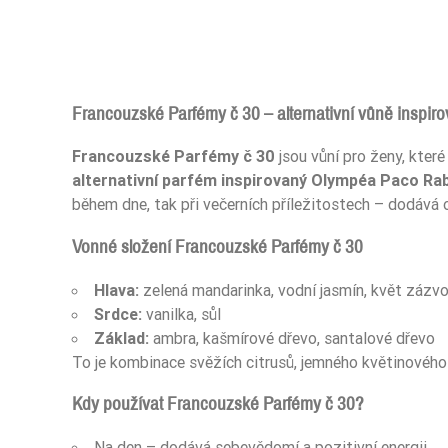
Francouzské Parfémy č 30 – alternativní vůně inspi
Francouzské Parfémy č 30
jsou vůní pro ženy, které
Typ Zapachu
alternativní parfém inspirovaný Olympéa Paco Ra
během dne, tak při večerních příležitostech – dodává 
Typ Zapachu
Vonné složení Francouzské Parfémy č 30
Typ Zapachu
Hlava:
zelená mandarinka, vodní jasmín, květ zázvo
Typ Zapachu
Srdce:
vanilka, sůl
Základ:
ambra, kašmírové dřevo, santalové dřevo
Typ Zapachu
To je kombinace svěžích citrusů, jemného květinového s
Pora Roku
Kdy používat Francouzské Parfémy č 30?
Pora Roku
Na den – dodává sebevědomí a pozitivní energii