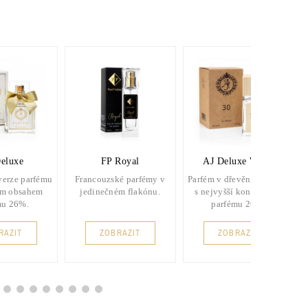
eluxe
FP Royal
AJ Deluxe Wood
verze parfému
Francouzské parfémy v
Parfém v dřevěném balení
ím obsahem
jedinečném flakónu.
s nejvyšší koncentrací
mu 26%.
parfému 26%.
RAZIT
ZOBRAZIT
ZOBRAZIT