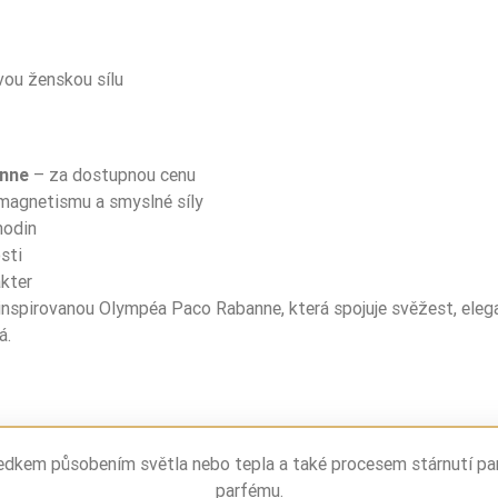
Lato
vou ženskou sílu
Zima
Na dzień
nne
– za dostupnou cenu
zielona mandarynka
 magnetismu a smyslné síly
hodin
kwiat imbiru
sti
akter
jaśmin wodny
nspirovanou Olympéa Paco Rabanne, která spojuje svěžest, elegan
á.
wanilia
sól
drzewo sandałowe
ledkem působením světla nebo tepla a také procesem stárnutí pa
parfému.
ambra