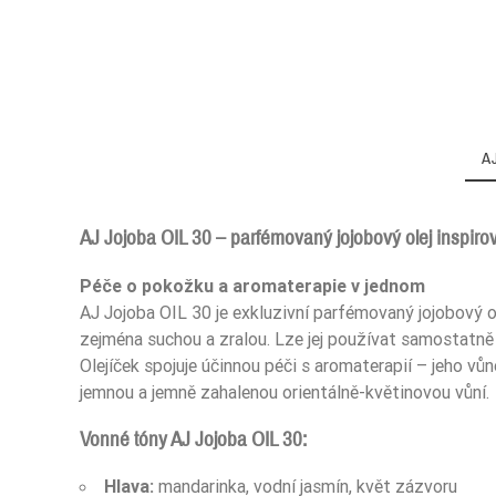
A
AJ Jojoba OIL 30 – parfémovaný jojobový olej inspi
Péče o pokožku a aromaterapie v jednom
Ean13
AJ Jojoba OIL 30 je exkluzivní parfémovaný jojobový ole
zejména suchou a zralou. Lze jej používat samostatně 
Olejíček spojuje účinnou péči s aromaterapií – jeho vů
jemnou a jemně zahalenou orientálně-květinovou vůní.
Vonné tóny AJ Jojoba OIL 30:
Hlava:
mandarinka, vodní jasmín, květ zázvoru