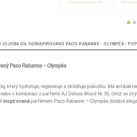
J JOJOBA OIL 30/INSPIROVÁNO PACO RABANNE - OLYMPÉA - POP
rovaný Paco Rabanne – Olympéa
5906826237482
j, který hydratuje, regeneruje a zklidňuje pokožku. Má antibakter
nebo v kombinaci s parfémy AJ Deluxe Wood Nr 30, čímž se zvýraz
ně
inspirovaná
parfémem Paco Rabanne – Olympéa dodává elega