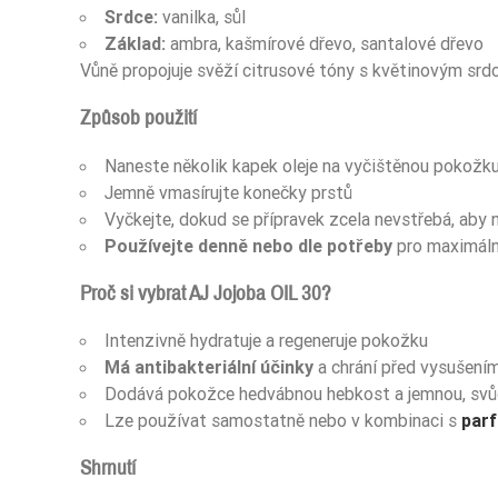
Srdce:
vanilka, sůl
Základ:
ambra, kašmírové dřevo, santalové dřevo
Vůně propojuje svěží citrusové tóny s květinovým srd
Způsob použití
Naneste několik kapek oleje na vyčištěnou pokožk
Jemně vmasírujte konečky prstů
Vyčkejte, dokud se přípravek zcela nevstřebá, aby 
Používejte denně nebo dle potřeby
pro maximální
Proč si vybrat AJ Jojoba OIL 30?
Intenzivně hydratuje a regeneruje pokožku
Má antibakteriální účinky
a chrání před vysušení
Dodává pokožce hedvábnou hebkost a jemnou, svů
Lze používat samostatně nebo v kombinaci s
par
Shrnutí