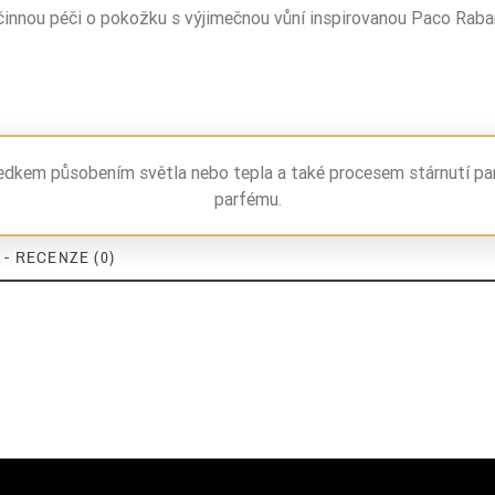
 účinnou péči o pokožku s výjimečnou vůní inspirovanou Paco R
ledkem působením světla nebo tepla a také procesem stárnutí pa
parfému.
- RECENZE (0)