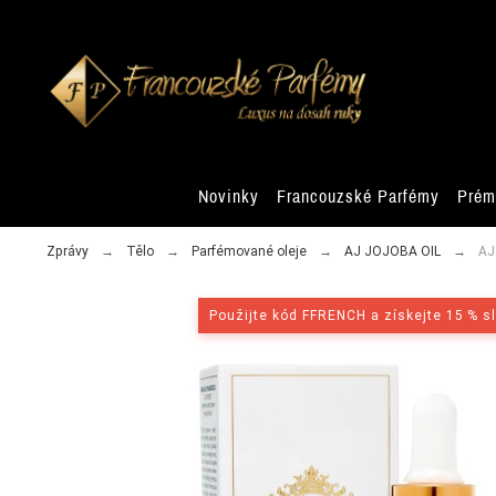
Novinky
Francouzské Parfémy
Prém
Zprávy
Tělo
Parfémované oleje
AJ JOJOBA OIL
AJ
Použijte kód FFRENCH a získejte 15 % s