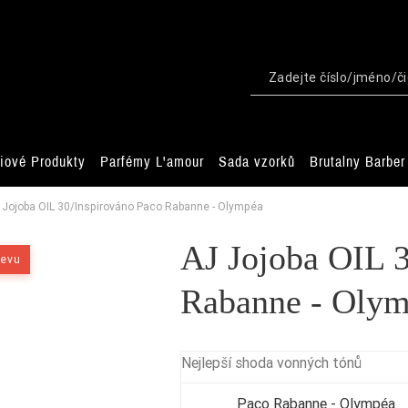
iové Produkty
Parfémy L'amour
Sada vzorků
Brutalny Barber
 Jojoba OIL 30/Inspirováno Paco Rabanne - Olympéa
AJ Jojoba OIL 3
levu
Rabanne - Oly
Nejlepší shoda vonných tónů
Paco Rabanne - Olympéa