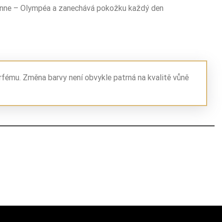
abanne – Olympéa a zanechává pokožku každý den
rfému. Změna barvy není obvykle patrná na kvalitě vůně