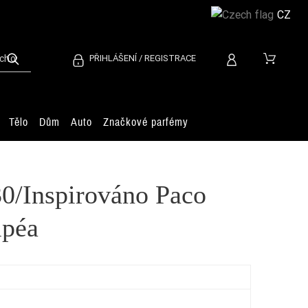
CZ
PŘIHLÁŠENÍ / REGISTRACE
Tělo
Dům
Auto
Značkové parfémy
0/Inspirováno Paco
mpéa
Ch