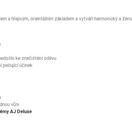
cem a hřejivým, orientálním základem a vytváří harmonický a žen
u
nedošlo ke znečištění oděvu
 pečující účinek
m
dnou vůni
fémy AJ Deluxe