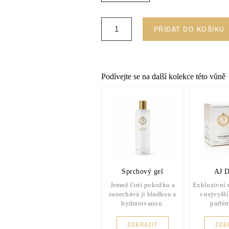
PŘIDAT DO KOŠÍKU
Podívejte se na další kolekce této vůně
Sprchový gel
AJ D
Jemně čistí pokožku a
Exkluzivní 
zanechává ji hladkou a
s nejvyšš
hydratovanou.
parfé
ZOBRAZIT
ZOB