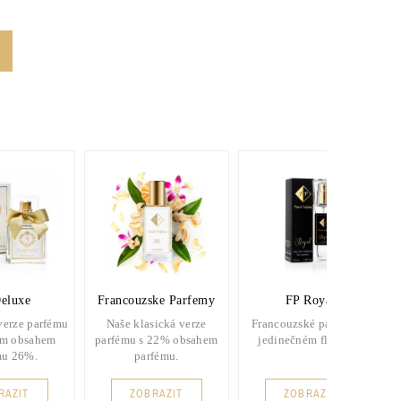
eluxe
Francouzske Parfemy
FP Royal
verze parfému
Naše klasická verze
Francouzské parfémy v
ím obsahem
parfému s 22% obsahem
jedinečném flakónu.
mu 26%.
parfému.
RAZIT
ZOBRAZIT
ZOBRAZIT