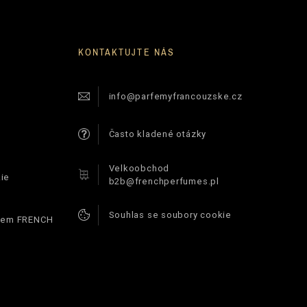
KONTAKTUJTE NÁS
info@parfemyfrancouzske.cz
Často kladené otázky
Velkoobchod
ie
b2b@frenchperfumes.pl
Souhlas se soubory cookie
ódem FRENCH