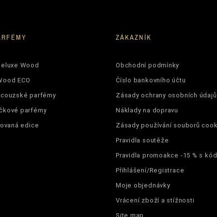
ARFÉMY
ZÁKAZNÍK
Deluxe Wood
Obchodní podmínky
Wood ECO
Číslo bankovního účtu
ncouzské parfémy
Zásady ochrany osobních údajů
čkové parfémy
Náklady na dopravu
tovaná edice
Zásady používání souborů cook
Pravidla soutěže
Pravidla promoakce -15 % s k
Přihlášení/Registrace
Moje objednávky
Vrácení zboží a stížnosti
Site map