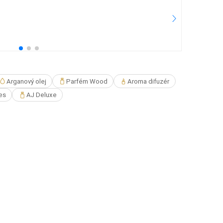
5.
25
Pře
Arganový olej
Parfém Wood
Aroma difuzér
es
AJ Deluxe