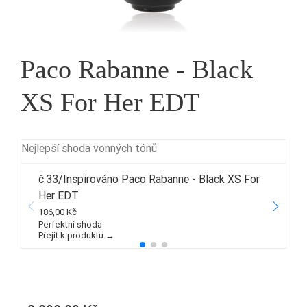
Paco Rabanne - Black
XS For Her EDT
Nejlepší shoda vonných tónů
č.33/Inspirováno Paco Rabanne - Black XS For
Her EDT
1
186,00 Kč
P
Perfektní shoda
Přejít k produktu →