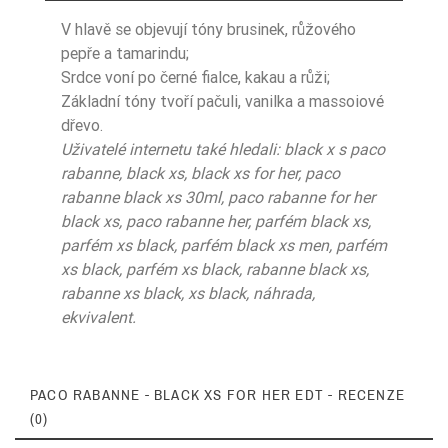
V hlavě se objevují tóny brusinek, růžového
pepře a tamarindu;
Srdce voní po černé fialce, kakau a růži;
Základní tóny tvoří pačuli, vanilka a massoiové
dřevo.
Uživatelé internetu také hledali: black x s paco
rabanne, black xs, black xs for her, paco
rabanne black xs 30ml, paco rabanne for her
black xs, paco rabanne her, parfém black xs,
parfém xs black, parfém black xs men, parfém
xs black, parfém xs black, rabanne black xs,
rabanne xs black, xs black, náhrada,
ekvivalent.
PACO RABANNE - BLACK XS FOR HER EDT - RECENZE
(0)