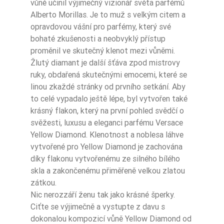
vůně učinil výjimečný vizionář světa parfémů
Alberto Morillas. Je to muž s velkým citem a
opravdovou vášní pro parfémy, který své
bohaté zkušenosti a neobvyklý přístup
proměnil ve skutečný klenot mezi vůněmi.
Žlutý diamant je další šťáva zpod mistrovy
ruky, obdařená skutečnými emocemi, které se
linou zkaždé stránky od prvního setkání. Aby
to celé vypadalo ještě lépe, byl vytvořen také
krásný flakon, který na první pohled svědčí o
svěžesti, luxusu a eleganci parfému Versace
Yellow Diamond. Klenotnost a noblesa láhve
vytvořené pro Yellow Diamond je zachována
díky flakonu vytvořenému ze silného bílého
skla a zakončenému přiměřeně velkou zlatou
zátkou.
Nic nerozzáří ženu tak jako krásné šperky.
Ciťte se výjimečně a vystupte z davu s
dokonalou kompozicí vůně Yellow Diamond od