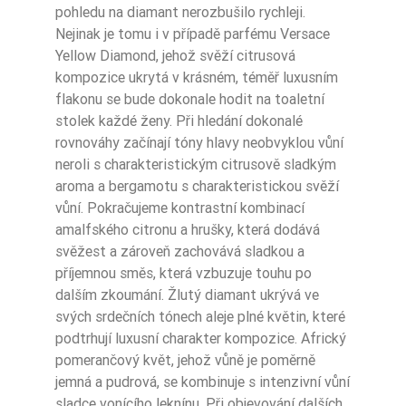
pohledu na diamant nerozbušilo rychleji.
Nejinak je tomu i v případě parfému Versace
Yellow Diamond, jehož svěží citrusová
kompozice ukrytá v krásném, téměř luxusním
flakonu se bude dokonale hodit na toaletní
stolek každé ženy. Při hledání dokonalé
rovnováhy začínají tóny hlavy neobvyklou vůní
neroli s charakteristickým citrusově sladkým
aroma a bergamotu s charakteristickou svěží
vůní. Pokračujeme kontrastní kombinací
amalfského citronu a hrušky, která dodává
svěžest a zároveň zachovává sladkou a
příjemnou směs, která vzbuzuje touhu po
dalším zkoumání. Žlutý diamant ukrývá ve
svých srdečních tónech aleje plné květin, které
podtrhují luxusní charakter kompozice. Africký
pomerančový květ, jehož vůně je poměrně
jemná a pudrová, se kombinuje s intenzivní vůní
sladce vonícího leknínu. Při objevování dalších