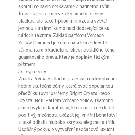
akordů se navíc setkáváme s nádhernou vůní
frézie, která se nesvětsky snoubí s lehce
sladkou, ale také trpkou mimózou a vytváří
jemnou a intimní kombinaci dodávající celku
nádech tajemna. Základ parfému Versace
Yellow Diamond je kombinací lehce dřevité
vůně jantaru s kadidlem, lehce nasládlého tónu
guajakového dřeva, který je doplněn těžkým
pižmem.
Jsi výjimečný
Značka Versace dlouho pracovala na kombinaci
hodné skutečné dámy, která svou popularitou
předčí kultovní parfémy Bright Crystal nebo
Crystal Noir. Parfém Versace Yellow Diamond
je neobvyklou kombinací, která má ženě dodat
pocit výjimečnosti, ukázat její vnitřní bohatství
a také odhalit hluboko skrytou eleganci a třídu.
Úspěšný pokus o vytvoření nadčasové luxusní