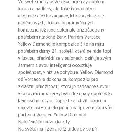
Ve světě módy je Versace nejen symbolem
luxusu a nádhery, ale také ikonou stylu,
elegance a extravagance, které vycházejí z
nadčasových, dokonale promyšlených
kompozic, jež jsou dokonale přizpůsobeny
potřebám náročné ženy. Parfém Versace
Yellow Diamond je kompozice šitá na míru
potřebám dámy 21. století, která se ráda topí
v luxusu, předvádí se v salonech, oslňuje svým
šarmem a svou inteligencí okouzluje
společnost, v níž se pohybuje. Yellow Diamond
od Versace je dokonalou kompozicí pro
zvláštní příležitosti, která je nadčasová svou
vícerozměrností a vytváří dokonalý doplněk ke
klasickému stylu. Dopřejte si chvíli luxusu a
objevte skrytou eleganci s nadpozemskou vůní
parfému Versace Yellow Diamond.
Nejkrásnější mezi klenoty
Na světě není ženy, jejíž srdce by se při