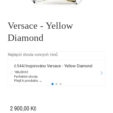
Versace - Yellow
Diamond
Nejlepší shoda vonných tónů
č.544/Inspirováno Versace - Yellow Diamond
186,00 Kč
4
Perfektní shoda
Přejít k produktu →
P
2 900,00 Kč