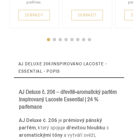
parfému.
parf
ZOBRAZIT
ZOBRAZIT
ZOB
AJ DELUXE 206/INSPIROVÁNO LACOSTE -
ESSENTIAL - POPIS
AJ Deluxe č. 206 – dřevitě-aromatický parfém
inspirovaný Lacoste Essential | 24 %
parfemace
Zaperfumowanie
26%
AJ Deluxe č. 206
je
prémiový pánský
parfém
, který spojuje
dřevitou hloubku
s
aromatickými tóny
a vytváří svěží,