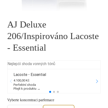
AJ Deluxe
206/Inspirováno Lacoste
- Essential
Nejlepší shoda vonných tónů
Lacoste - Essential
4.100,00 Kč
2
Perfektní shoda
Přejít k produktu →
P
Vyberte koncentraci parfemace