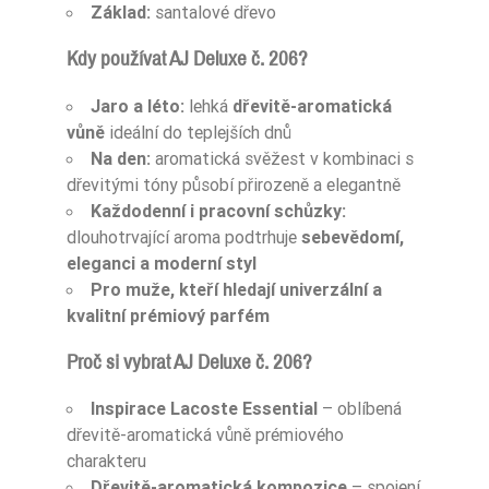
Základ:
santalové dřevo
Kdy používat AJ Deluxe č. 206?
Jaro a léto:
lehká
dřevitě-aromatická
vůně
ideální do teplejších dnů
Na den:
aromatická svěžest v kombinaci s
dřevitými tóny působí přirozeně a elegantně
Každodenní i pracovní schůzky:
dlouhotrvající aroma podtrhuje
sebevědomí,
eleganci a moderní styl
Pro muže, kteří hledají univerzální a
kvalitní prémiový parfém
Proč si vybrat AJ Deluxe č. 206?
Inspirace Lacoste Essential
– oblíbená
dřevitě-aromatická vůně prémiového
charakteru
Dřevitě-aromatická kompozice
– spojení