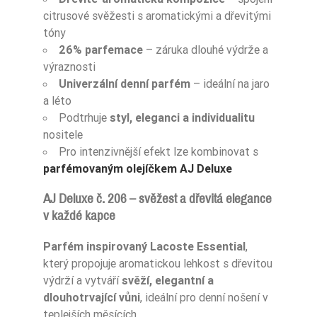
citrusové svěžesti s aromatickými a dřevitými
tóny
26% parfemace
– záruka dlouhé výdrže a
výraznosti
Univerzální denní parfém
– ideální na jaro
a léto
Podtrhuje
styl, eleganci a individualitu
nositele
Pro intenzivnější efekt lze kombinovat s
parfémovaným olejíčkem AJ Deluxe
AJ Deluxe č. 206 – svěžest a dřevitá elegance
v každé kapce
Parfém inspirovaný Lacoste Essential
,
který propojuje aromatickou lehkost s dřevitou
výdrží a vytváří
svěží, elegantní a
dlouhotrvající vůni
, ideální pro denní nošení v
teplejších měsících.