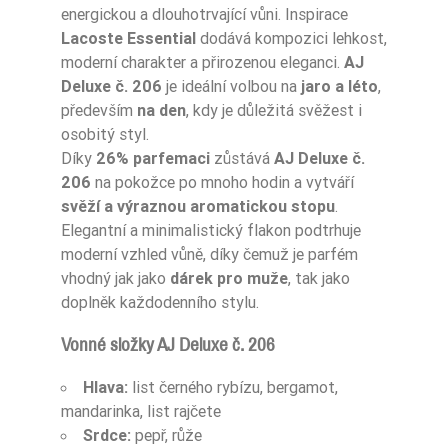
Ean13
5906826241182
energickou a dlouhotrvající vůni. Inspirace
Lacoste Essential
dodává kompozici lehkost,
moderní charakter a přirozenou eleganci.
AJ
Deluxe č. 206
je ideální volbou na
jaro a léto
,
především
na den
, kdy je důležitá svěžest i
osobitý styl.
Díky
26% parfemaci
zůstává
AJ Deluxe č.
206
na pokožce po mnoho hodin a vytváří
svěží a výraznou aromatickou stopu
.
Elegantní a minimalistický flakon podtrhuje
moderní vzhled vůně, díky čemuž je parfém
vhodný jak jako
dárek pro muže
, tak jako
doplněk každodenního stylu.
Vonné složky AJ Deluxe č. 206
Hlava:
list černého rybízu, bergamot,
mandarinka, list rajčete
Srdce:
pepř, růže