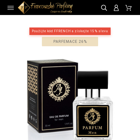
CZ
Použijte kód FFRENCH a získejte 15 % slevu
PARFEMACE 26%