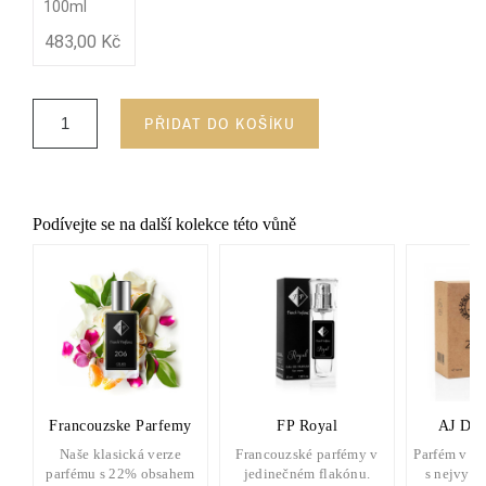
100ml
483,00 Kč
PŘIDAT DO KOŠÍKU
Podívejte se na další kolekce této vůně
Francouzske Parfemy
FP Royal
AJ Del
Naše klasická verze
Francouzské parfémy v
Parfém v d
parfému s 22% obsahem
jedinečném flakónu.
s nejvyšš