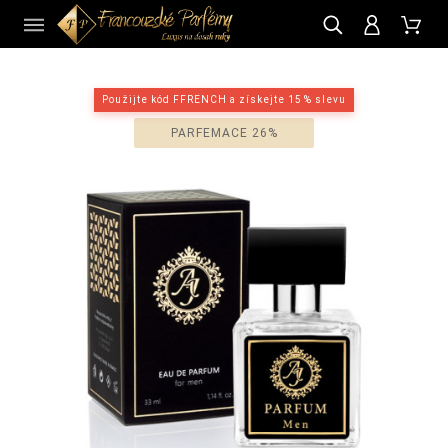
CZ
Použijte kód FFRENCH a získejte 15 % slevu
PARFEMACE 26%