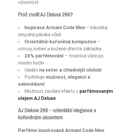
výraznost
Proč zvolit AJ Deluxe 266?
Inspirace Armani Code Men
– klasická,
smyslná pánská vůně
Orientálně-kořeněná kompozice
–
citrusy, koření a koženě-dřevitá základna
26% parfémování
– trvanlivá vůně po
mnoho hodin
Ideální
na večer a chladnější období
Podtrhuje
mužnost, eleganci a
sebevědomí
Možnost zesílení efektu s
parfémovaným
olejem AJ Deluxe
AJ Deluxe 266 – orientální elegance s
kořeněným akcentem
Parfémy inspirované Armani Code Men