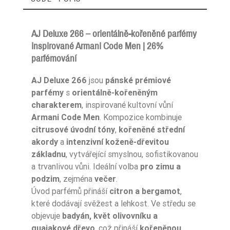
AJ Deluxe 266 – orientálně-kořeněné parfémy
inspirované Armani Code Men | 26%
parfémování
Ean13
5906826241724
AJ Deluxe 266
jsou
pánské prémiové
parfémy
s
orientálně-kořeněným
charakterem
, inspirované kultovní vůní
Armani Code Men
. Kompozice kombinuje
citrusové úvodní tóny
,
kořeněné střední
akordy
a
intenzivní koženě-dřevitou
základnu
, vytvářející smyslnou, sofistikovanou
a trvanlivou vůni. Ideální volba
pro zimu a
podzim
, zejména
večer
.
Úvod parfémů přináší
citron a bergamot
,
které dodávají svěžest a lehkost. Ve středu se
objevuje
badyán, květ olivovníku a
guajakové dřevo
, což přináší
kořeněnou