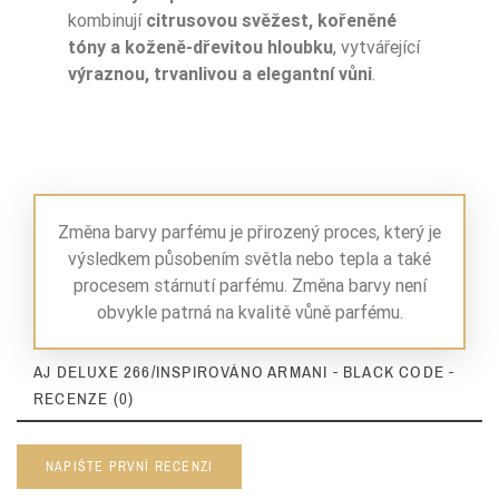
kombinují
citrusovou svěžest, kořeněné
tóny a koženě-dřevitou hloubku
, vytvářející
výraznou, trvanlivou a elegantní vůni
.
Změna barvy parfému je přirozený proces, který je
výsledkem působením světla nebo tepla a také
procesem stárnutí parfému. Změna barvy není
obvykle patrná na kvalitě vůně parfému.
AJ DELUXE 266/INSPIROVÁNO ARMANI - BLACK CODE -
RECENZE (0)
NAPIŠTE PRVNÍ RECENZI