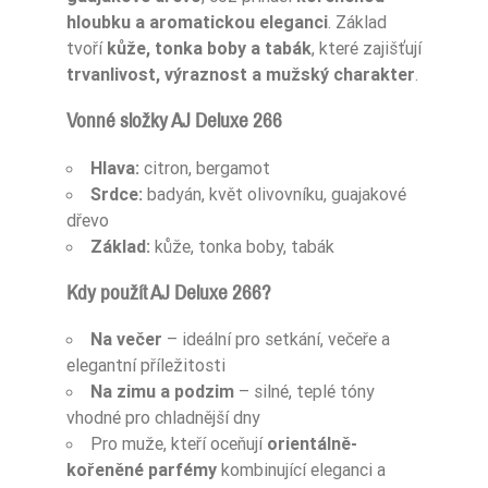
hloubku a aromatickou eleganci
. Základ
tvoří
kůže, tonka boby a tabák
, které zajišťují
trvanlivost, výraznost a mužský charakter
.
Vonné složky AJ Deluxe 266
Hlava:
citron, bergamot
Srdce:
badyán, květ olivovníku, guajakové
dřevo
Základ:
kůže, tonka boby, tabák
Kdy použít AJ Deluxe 266?
Na večer
– ideální pro setkání, večeře a
elegantní příležitosti
Na zimu a podzim
– silné, teplé tóny
vhodné pro chladnější dny
Pro muže, kteří oceňují
orientálně-
kořeněné parfémy
kombinující eleganci a