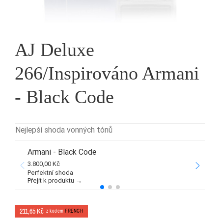
AJ Deluxe
266/Inspirováno Armani
- Black Code
Nejlepší shoda vonných tónů
Armani - Black Code
3.800,00 Kč
2
Perfektní shoda
Přejít k produktu →
P
211,65 Kč
z kodem
FRENCH