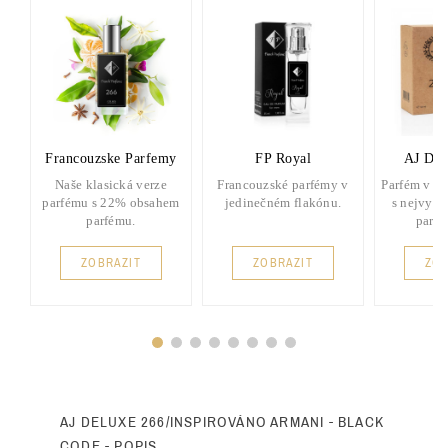
Francouzske Parfemy
FP Royal
AJ Del
Naše klasická verze
Francouzské parfémy v
Parfém v d
parfému s 22% obsahem
jedinečném flakónu.
s nejvyšš
parfému.
parf
ZOBRAZIT
ZOBRAZIT
ZOB
AJ DELUXE 266/INSPIROVÁNO ARMANI - BLACK
CODE - POPIS