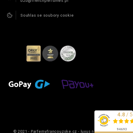
b2b@frenchperfumes.pl
Souhlas se soubory cookie
4.8
/
5
Vynikající
94693
© 2021 - Parfemyfrancouzske.cz - luxus na dosah ruky.