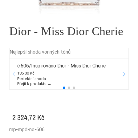
Dior - Miss Dior Cherie
Nejlepší shoda vonných tónů
č.606/Inspirováno Dior - Miss Dior Cherie
186,00 Kč
3
Perfektní shoda
Přejít k produktu →
P
2 324,72 Kč
mp-mpd-no-606