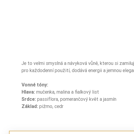
Je to velmi smyslná a návyková vůně, kterou si zamilu
pro každodenní použití, dodává energii a jemnou elega
Vonné tóny:
Typ Zapachu
Hlava:
mučenka, malina a fialkový list
Srdce:
passiflora, pomerančový květ a jasmín
Nuty Głowy
Základ:
pižmo, cedr
Nuty Głowy
Nuty Głowy