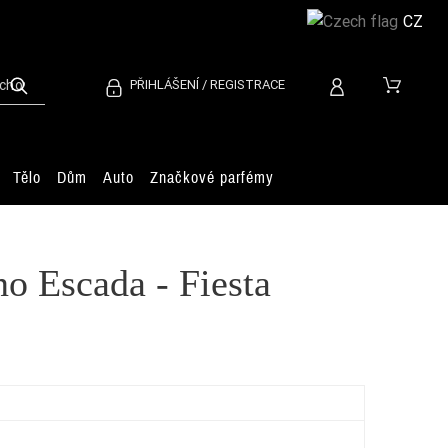
CZ
PŘIHLÁŠENÍ / REGISTRACE
Tělo
Dům
Auto
Značkové parfémy
no Escada - Fiesta
La