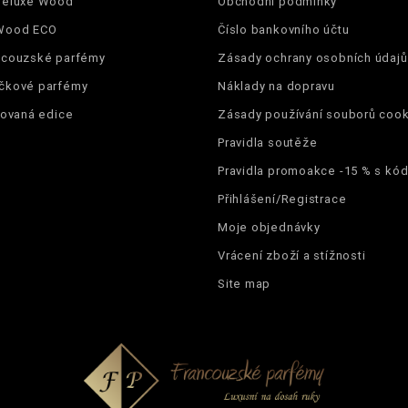
Deluxe Wood
Obchodní podmínky
Wood ECO
Číslo bankovního účtu
ncouzské parfémy
Zásady ochrany osobních údajů
čkové parfémy
Náklady na dopravu
tovaná edice
Zásady používání souborů cook
Pravidla soutěže
Pravidla promoakce -15 % s k
Přihlášení/Registrace
Moje objednávky
Vrácení zboží a stížnosti
Site map