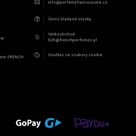
info@parfemyfrancouzske.cz
Často kladené otázky
Velkoobchod
ie
b2b@frenchperfumes.pl
Souhlas se soubory cookie
ódem FRENCH