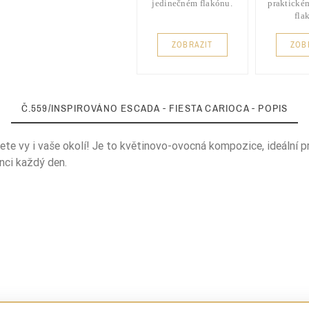
jedinečném flakónu.
praktické
fla
ZOBRAZIT
ZOB
Č.559/INSPIROVÁNO ESCADA - FIESTA CARIOCA - POPIS
jete vy i vaše okolí! Je to květinovo-ovocná kompozice, ideální p
nci každý den.
Owocowe
marakuja
liść fiołka
malina