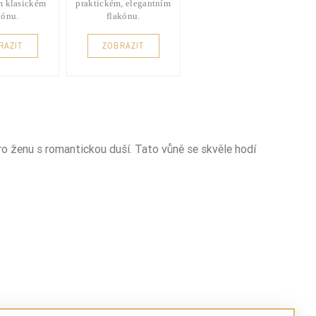
m klasickém
praktickém, elegantním
kónu.
flakónu.
RAZIT
ZOBRAZIT
ro ženu s romantickou duší. Tato vůně se skvěle hodí