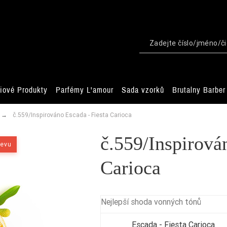
iové Produkty
Parfémy L'amour
Sada vzorků
Brutalny Barber
č.559/Inspirováno Escada - Fiesta Carioca
č.559/Inspirová
levu
Carioca
Nejlepší shoda vonných tónů
Escada - Fiesta Carioca