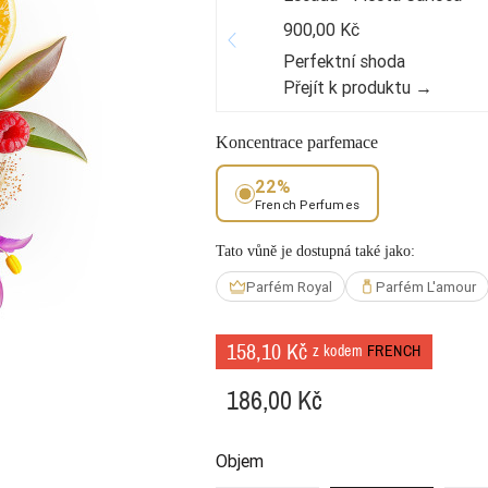
900,00 Kč
Perfektní shoda
Přejít k produktu →
Koncentrace parfemace
22%
French Perfumes
Tato vůně je dostupná také jako:
Parfém Royal
Parfém L'amour
158,10 Kč
z kodem
FRENCH
186,00 Kč
Objem