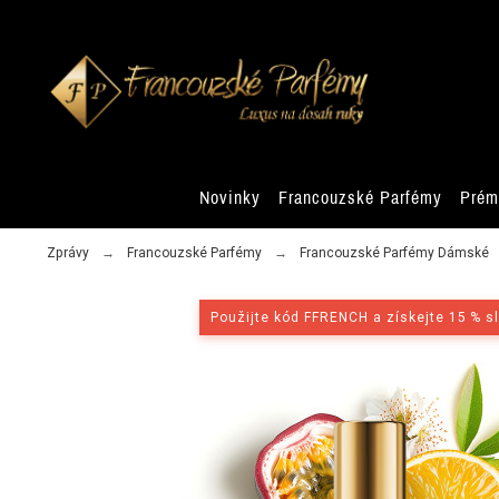
Novinky
Francouzské Parfémy
Prém
Zprávy
Francouzské Parfémy
Francouzské Parfémy Dámské
Použijte kód FFRENCH a získejte 15 % s