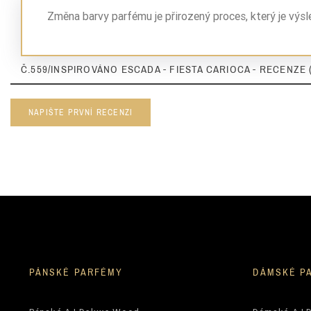
Nuty Serca
Změna barvy parfému je přirozený proces, který je výs
Nuty Serca
Č.559/INSPIROVÁNO ESCADA - FIESTA CARIOCA - RECENZE 
Nuty Serca
Nuty Bazy
NAPIŠTE PRVNÍ RECENZI
Nuty Bazy
Dla Kogo
Zaperfumowanie
PÁNSKÉ PARFÉMY
DÁMSKÉ P
Ean13