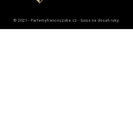
© 2021 - Parfemyfrancouzske.cz - luxus na dosah ruky.