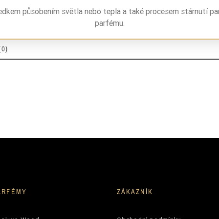
jaśmin
ledkem působením světla nebo tepla a také procesem stárnutí pa
parfému.
kwiat pomarańczy
(0)
passiflora
piżmo
cedr
damskie
22%
ARFÉMY
ZÁKAZNÍK
5906826206365