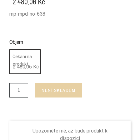
2 480,06 Kč
mp-mpd-no-638
Objem
Čekání na
produkt
2 480,06 Kč
NENÍ SKLADEM
Upozorněte mě, až bude produkt k
dispozici