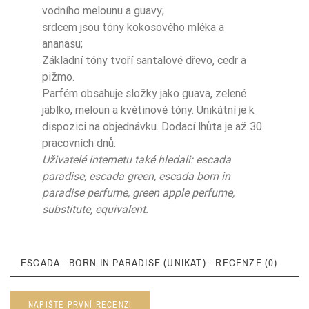
vodního melounu a guavy;
srdcem jsou tóny kokosového mléka a
ananasu;
Základní tóny tvoří santalové dřevo, cedr a
pižmo.
Parfém obsahuje složky jako guava, zelené
jablko, meloun a květinové tóny. Unikátní je k
dispozici na objednávku. Dodací lhůta je až 30
pracovních dnů.
Uživatelé internetu také hledali: escada
paradise, escada green, escada born in
paradise perfume, green apple perfume,
substitute, equivalent.
ESCADA - BORN IN PARADISE (UNIKAT) - RECENZE (0)
NAPIŠTE PRVNÍ RECENZI