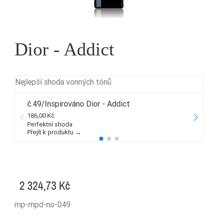
Dior - Addict
Nejlepší shoda vonných tónů
č.49/Inspirováno Dior - Addict
186,00 Kč
4
Perfektní shoda
Přejít k produktu →
P
2 324,73 Kč
mp-mpd-no-049