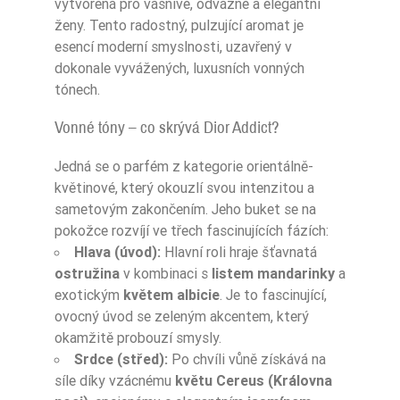
vytvořená pro vášnivé, odvážné a elegantní
ženy. Tento radostný, pulzující aromat je
esencí moderní smyslnosti, uzavřený v
dokonale vyvážených, luxusních vonných
tónech.
Vonné tóny – co skrývá Dior Addict?
Jedná se o parfém z kategorie orientálně-
květinové, který okouzlí svou intenzitou a
sametovým zakončením. Jeho buket se na
pokožce rozvíjí ve třech fascinujících fázích:
Hlava (úvod):
Hlavní roli hraje šťavnatá
ostružina
v kombinaci s
listem mandarinky
a
exotickým
květem albicie
. Je to fascinující,
ovocný úvod se zeleným akcentem, který
okamžitě probouzí smysly.
Srdce (střed):
Po chvíli vůně získává na
síle díky vzácnému
květu Cereus (Královna