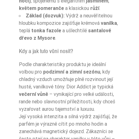
noci)
, spojenému s elegantním
jasmínem
,
květem pomeranče
a klasickou
růží
.
Základ (dozvuk):
Výdrž a neuvěřitelnou
hloubku kompozice zajišťuje krémová
vanilka
,
teplá
tonka fazole
a ušlechtilé
santalové
dřevo z Mysore
.
Kdy a jak tuto vůni nosit?
Podle charakteristiky produktu je ideální
volbou pro
podzimní a zimní sezónu
, kdy
chladný vzduch umožňuje plně rozvinout její
husté, vanilkové tóny. Dior Addict je typická
večerní vůně
– vynikající pro velké události,
rande nebo slavnostní příležitosti, kdy chceš
vyzařovat aurou tajemství a luxusu.
Její vysoká intenzita a silná výdrž zajišťují, že
parfém je výrazně cítit po mnoho hodin a
zanechává magnetický dojezd. Zákazníci se
často ptají na charakter vanilky v této vůni –