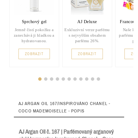
Sprchový gel
AJ Deluxe
Francouz
Jemně čistí pokožku a
Exkluzivní verze parfému
Naše kla
zanechává ji hladkou a
s nejvyšším obsahem
parfému s
hydratovanou.
parfému 26%.
pa
ZOBRAZIT
ZOBRAZIT
ZOB
AJ ARGAN OIL 167/INSPIROVÁNO CHANEL -
COCO MADEMOISELLE - POPIS
AJ Argan Oil č. 167 | Parfémovaný arganový