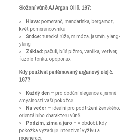
Složení vůně AJ Argan Oil č. 167:
Hlava:
pomeranč, mandarinka, bergamot,
květ pomerančovníku
Srdce:
turecká růže, mimóza, jasmín, ylang-
ylang
Základ:
pačuli, bílé pižmo, vanilka, vetiver,
fazole tonka, opoponax
Kdy používat parfémovaný arganový olej č.
167?
Každý den
– pro dodání elegance a jemné
smyslnosti vaší pokožce.
Na večer
– ideální pro podtržení ženského,
orientálního charakteru vůně.
Podzim, zima a jaro
– v období, kdy
pokožka vyžaduje intenzivní výživu a
regeneraci.