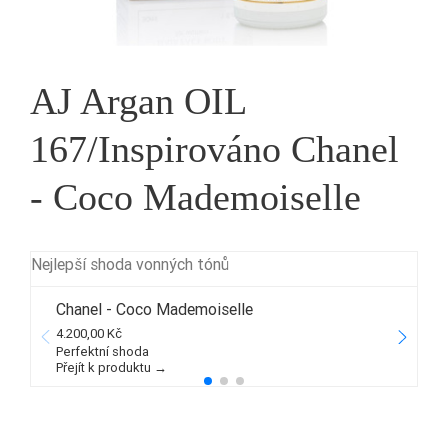
AJ Argan OIL
167/Inspirováno Chanel
- Coco Mademoiselle
Nejlepší shoda vonných tónů
Chanel - Coco Mademoiselle
4.200,00 Kč
2
Perfektní shoda
Přejít k produktu →
P