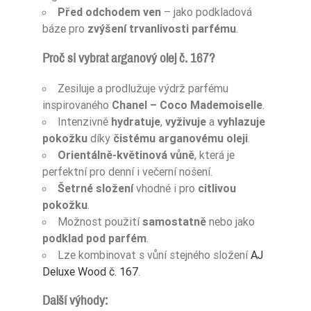
Před odchodem ven
– jako podkladová
báze pro
zvýšení trvanlivosti parfému
.
Proč si vybrat arganový olej č. 167?
Zesiluje a prodlužuje výdrž parfému
inspirovaného
Chanel – Coco Mademoiselle
.
Intenzivně
hydratuje
,
vyživuje
a
vyhlazuje
pokožku
díky
čistému arganovému oleji
.
Orientálně-květinová vůně
, která je
perfektní pro denní i večerní nošení.
Šetrné složení
vhodné i pro
citlivou
pokožku
.
Možnost použití
samostatně
nebo jako
podklad pod parfém
.
Lze kombinovat s vůní stejného složení
AJ
Deluxe Wood č. 167
.
Další výhody: