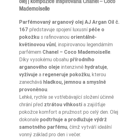
olej | kompozice inspirovaná Chanel – Coco
Mademoiselle
Ean13
5906826236904
Parfémovaný arganový olej AJ Argan Oil č.
167
představuje spojení luxusní
péče o
pokožku
s rafinovanou
orientálně-
květinovou vůní
, inspirovanou legendárním
parfémem
Chanel – Coco Mademoiselle
.
Díky vysokému obsahu
přírodního
arganového oleje
intenzivně
hydratuje
,
vyživuje
a
regeneruje pokožku
, kterou
zanechává
hladkou, jemnou a smyslně
provoněnou
.
Lehké, rychle se vstřebávající složení účinně
chrání před
ztrátou vlhkosti
a zajišťuje
pokožce komfort a pružnost po celý den. Olej
dokonale
podtrhuje a prodlužuje výdrž
samotného parfému
, čímž vytváří ideální
vonný základ pro den i večer.