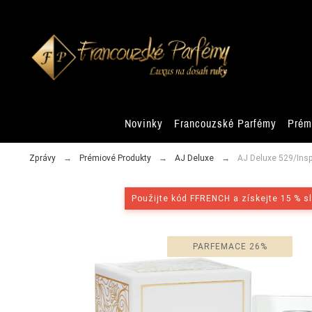
Novinky
Francouzské Parfémy
Prém
Zprávy
Prémiové Produkty
AJ Deluxe
AJ Deluxe 529/Inspi
Použijte kód FFRENCH a získejte 15 % s
PARFEMACE 26%