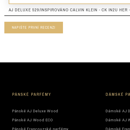
AJ DELUXE 529/INSPIROVÁNO CALVIN KLEIN - CK IN2U HER 
NAPIŠTE PRVNÍ RECENZI
PÁNSKÉ PARFÉMY
DÁMSKÉ P
Pánské AJ Deluxe Wood
Dámské AJ 
Pánské AJ Wood ECO
Dámské AJ 
Pánské Francouzské parfémy
Dámské Fra