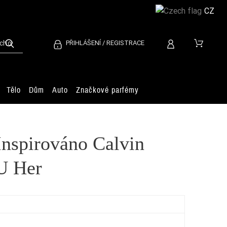
CZ
PŘIHLÁŠENÍ / REGISTRACE
Tělo
Dům
Auto
Značkové parfémy
Inspirováno Calvin
U Her
Jea