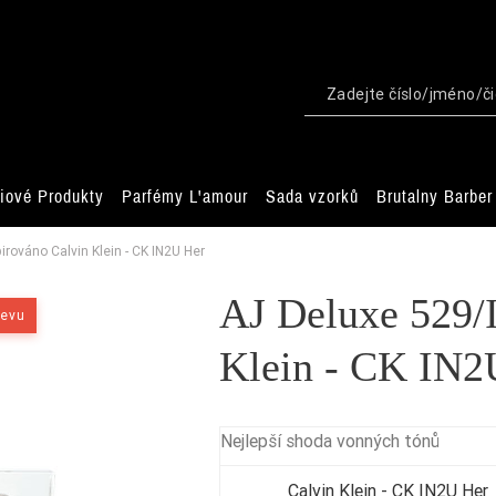
iové Produkty
Parfémy L'amour
Sada vzorků
Brutalny Barber
rováno Calvin Klein - CK IN2U Her
AJ Deluxe 529/
levu
Klein - CK IN2
Nejlepší shoda vonných tónů
Calvin Klein - CK IN2U Her