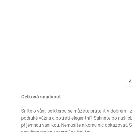
A
Celková snadnost
Sníte o vůni, se kterou se můžete přátelit v dobrém i z
podruhé vážná a potřetí elegantní? Sáhněte po naší o
Zaperfumowanie
příjemnou vanilkou. Nemusíte nikomu nic dokazovat. 