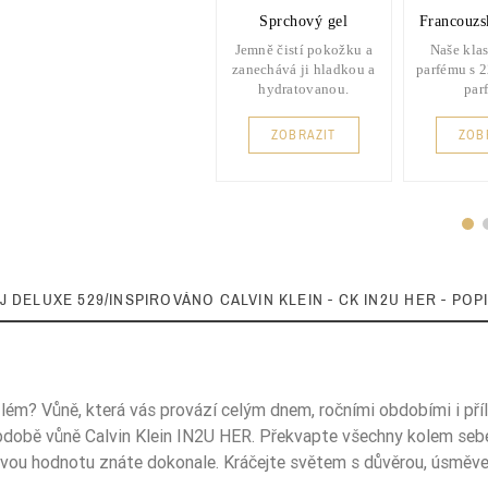
Sprchový gel
Francouzs
Jemně čistí pokožku a
Naše klas
zanechává ji hladkou a
parfému s 
hydratovanou.
par
ZOBRAZIT
ZOB
J DELUXE 529/INSPIROVÁNO CALVIN KLEIN - CK IN2U HER - POP
lém? Vůně, která vás provází celým dnem, ročními obdobími i přílež
bdobě vůně Calvin Klein IN2U HER. Překvapte všechny kolem sebe
26%
Svou hodnotu znáte dokonale. Kráčejte světem s důvěrou, úsměve