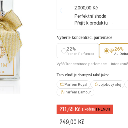
2.000,00 Kč
Perfektní shoda
Přejít k produktu →
Vyberte koncentraci parfemace
22%
26%
French Perfumes
AJ Delu
Vyšší koncentrace parfemace – intenzivnějš
Tato vůně je dostupná také jako:
Parfém Royal
Jojobový olej
Parfém L'amour
211,65 Kč
z kodem
FRENCH
249,00 Kč