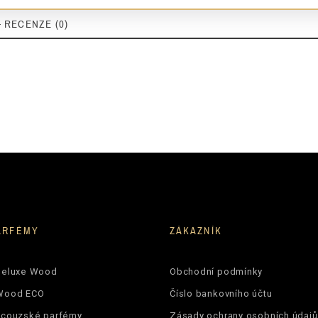
- RECENZE (0)
ARFÉMY
ZÁKAZNÍK
Deluxe Wood
Obchodní podmínky
Wood ECO
Číslo bankovního účtu
ncouzské parfémy
Zásady ochrany osobních údajů