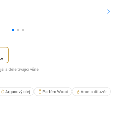
2.
50
Pře
xe
í a déle trvající vůně
Arganový olej
Parfém Wood
Aroma difuzér