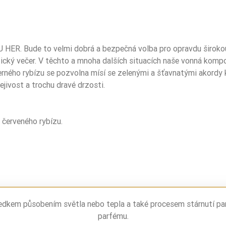
5906826240871
 HER. Bude to velmi dobrá a bezpečná volba pro opravdu širokou šk
tický večer. V těchto a mnoha dalších situacích naše vonná kompoz
erného rybízu se pozvolna mísí se zelenými a šťavnatými akordy 
řejivost a trochu dravé drzosti.
t červeného rybízu.
ledkem působením světla nebo tepla a také procesem stárnutí pa
parfému.