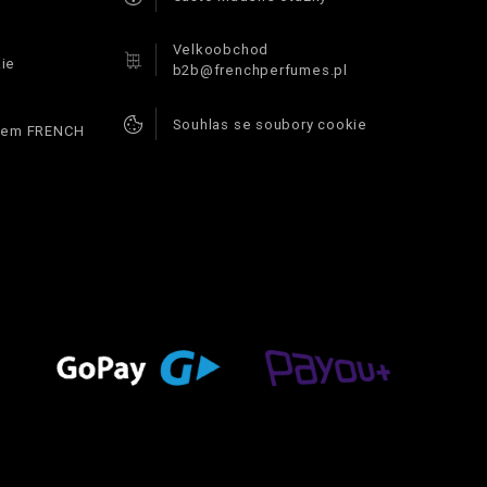
Velkoobchod
ie
b2b@frenchperfumes.pl
Souhlas se soubory cookie
ódem FRENCH