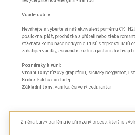
nevyčerpatelnou energií a vitalitou.
Všude dobře
Ean13
Neváhejte a vyberte si náš ekvivalent parfému CK IN2U
posilovna, pláž, procházka s přáteli nebo třeba roman
šťavnatá kombinace hořkých citrusů s trpkostí listů č
zahalující vanilky, červeného cedru a jantaru dodávají h
Poznámky k vůni:
Vrchní tóny:
růžový grapefruit, sicilský bergamot, lis
Srdce:
kaktus, orchidej
Základní tóny:
vanilka, červený cedr, jantar
Změna barvy parfému je přirozený proces, který je výs