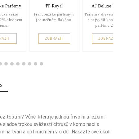
ke Parfemy
FP Royal
AJ Deluxe Wood
ická verze
Francouzské parfémy v
Parfém v dřevěném balení
22% obsahem
jedinečném flakónu.
s nejvyšší koncentrací
fému.
parfému 26%.
RAZIT
ZOBRAZIT
ZOBRAZIT
IS
itostmi? Vůně, která je jednou frivolní a ležérní,
 sladce trpkou svěžestí citrusů v kombinaci s
m na tváři a optimismem v srdci. Nakažte své okolí