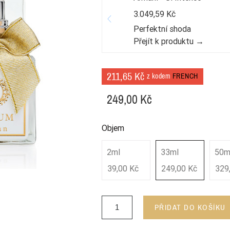
3.049,59 Kč
Perfektní shoda
Přejít k produktu →
211,65 Kč
z kodem
FRENCH
249,00 Kč
Objem
2ml
33ml
50m
39,00 Kč
249,00 Kč
329
PŘIDAT DO KOŠÍKU