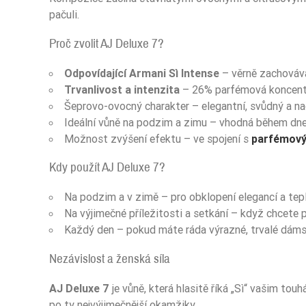
pačuli.
Proč zvolit AJ Deluxe 7?
Odpovídající Armani Sì Intense
– věrně zachovává
Trvanlivost a intenzita
– 26% parfémová koncent
Šeprovo-ovocný charakter – elegantní, svůdný a n
Ideální vůně na podzim a zimu – vhodná během dne
Možnost zvýšení efektu – ve spojení s
parfémový
Kdy použít AJ Deluxe 7?
Na podzim a v zimě – pro obklopení elegancí a te
Na výjimečné příležitosti a setkání – když chcete
Každý den – pokud máte ráda výrazné, trvalé dám
Nezávislost a ženská síla
AJ Deluxe 7
je vůně, která hlasitě říká „Sì“ vašim t
po ty nejvýjimečnější okamžiky.