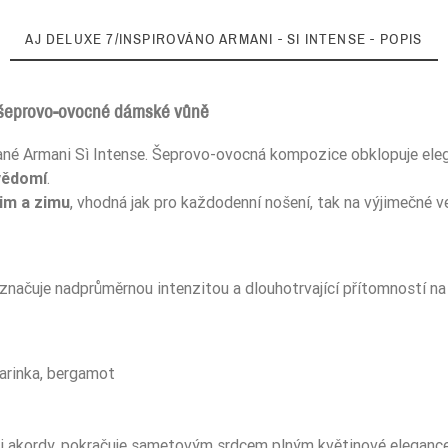
AJ DELUXE 7/INSPIROVÁNO ARMANI - SI INTENSE - POPIS
lé šeprovo-ovocné dámské vůně
ané Armani Sì Intense. Šeprovo-ovocná kompozice obklopuje eleg
26%
vědomí
.
im a zimu
, vhodná jak pro každodenní nošení, tak na výjimečné ve
5906826264280
značuje nadprůměrnou intenzitou a dlouhotrvající přítomností na
darinka, bergamot
akordy, pokračuje sametovým srdcem plným květinové elegance a 