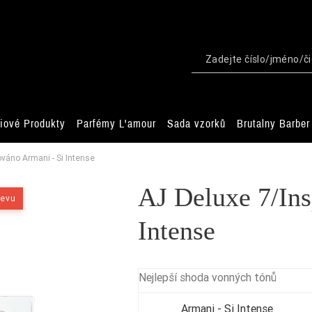
iové Produkty
Parfémy L'amour
Sada vzorků
Brutalny Barber
ováno Armani - Si Intense
AJ Deluxe 7/Ins
levu
Intense
Nejlepší shoda vonných tónů
Armani - Si Intense