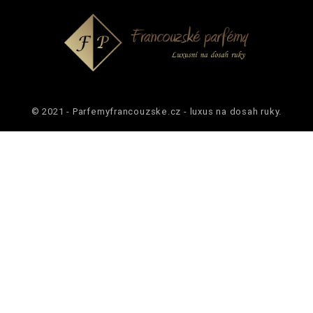
© 2021 - Parfemyfrancouzske.cz - luxus na dosah ruky.