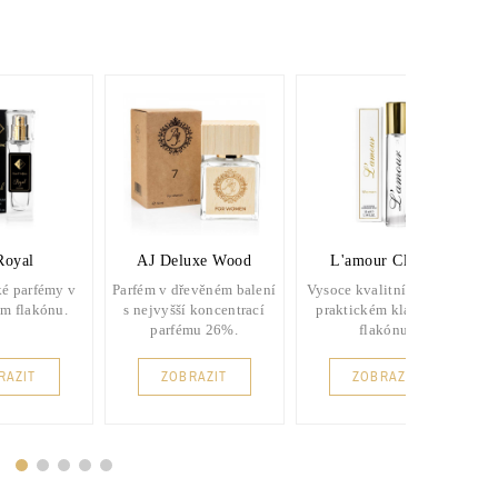
Royal
AJ Deluxe Wood
L'amour Classic
é parfémy v
Parfém v dřevěném balení
Vysoce kvalitní parfém v
m flakónu.
s nejvyšší koncentrací
praktickém klasickém
parfému 26%.
flakónu.
RAZIT
ZOBRAZIT
ZOBRAZIT