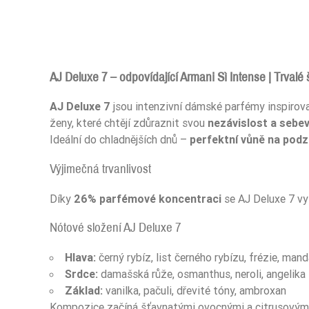
AJ Deluxe 7 – odpovídající Armani Sì Intense | Trva
AJ Deluxe 7
jsou intenzivní dámské parfémy inspirov
Zaperfumowanie
ženy, které chtějí zdůraznit svou
nezávislost a sebe
Ideální do chladnějších dnů –
perfektní vůně na podz
Výjimečná trvanlivost
Ean13
Díky
26% parfémové koncentraci
se AJ Deluxe 7 vy
Nótové složení AJ Deluxe 7
Hlava:
černý rybíz, list černého rybízu, frézie, man
Srdce:
damašská růže, osmanthus, neroli, angelika
Základ:
vanilka, pačuli, dřevité tóny, ambroxan
Kompozice začíná šťavnatými ovocnými a citrusovými 