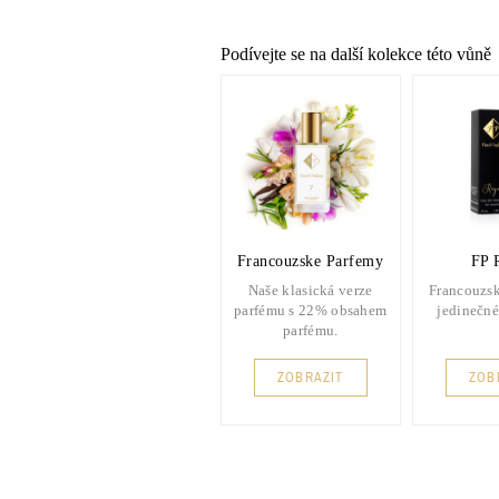
Podívejte se na další kolekce této vůně
Francouzske Parfemy
FP 
Naše klasická verze
Francouzsk
parfému s 22% obsahem
jedinečné
parfému.
ZOBRAZIT
ZOB