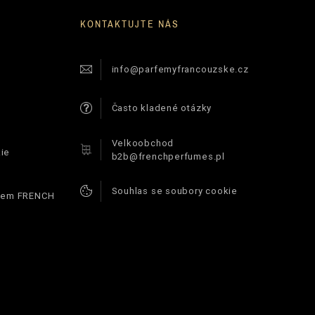
KONTAKTUJTE NÁS
info@parfemyfrancouzske.cz
Často kladené otázky
Velkoobchod
ie
b2b@frenchperfumes.pl
Souhlas se soubory cookie
ódem FRENCH