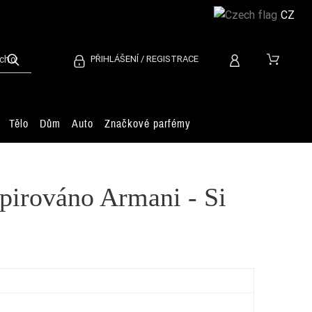
CZ
PŘIHLÁŠENÍ / REGISTRACE
Tělo
Dům
Auto
Značkové parfémy
pirováno Armani - Si
Car