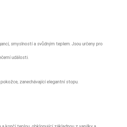
ancí, smyslností a svůdným teplem. Jsou určeny pro
černí události.
 pokožce, zanechávající elegantní stopu.
končí teplou, obklopující základnou z vanilky a