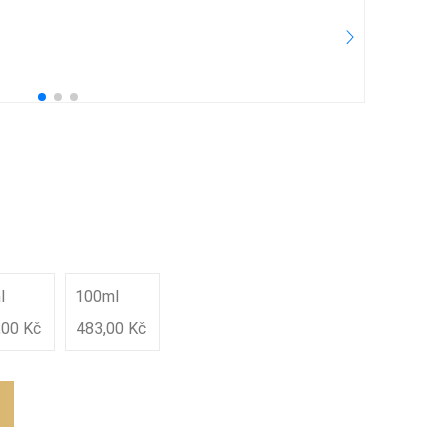
3.
25
Pře
l
100ml
,00 Kč
483,00 Kč