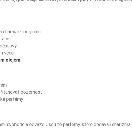
 charakter originálu
race
adčasový
 i večer
m olejem
plem
 přitahovat pozornost
ské parfémy
ouhám, svobodě a odvaze. Jsou to parfémy, které dodávají charizm