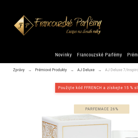
Novinky
Francouzské Parfémy
Prém
Zprávy
Prémiové Produkty
AJ Deluxe
AJ Deluxe 7/Inspir
Použijte kód FFRENCH a získejte 15 % s
PARFEMACE 26%