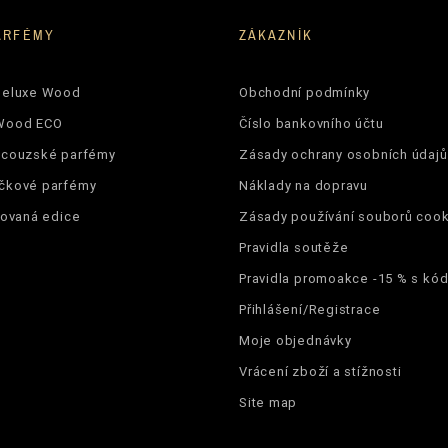
ARFÉMY
ZÁKAZNÍK
Deluxe Wood
Obchodní podmínky
Wood ECO
Číslo bankovního účtu
ncouzské parfémy
Zásady ochrany osobních údajů
čkové parfémy
Náklady na dopravu
tovaná edice
Zásady používání souborů cook
Pravidla soutěže
Pravidla promoakce -15 % s k
Přihlášení/Registrace
Moje objednávky
Vrácení zboží a stížnosti
Site map