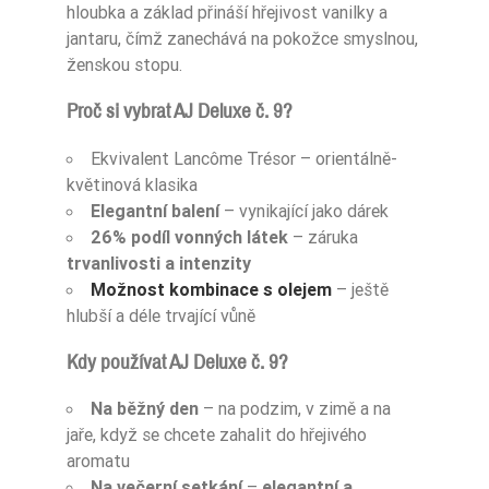
hloubka a základ přináší hřejivost vanilky a
jantaru, čímž zanechává na pokožce smyslnou,
ženskou stopu.
Proč si vybrat AJ Deluxe č. 9?
Ekvivalent Lancôme Trésor – orientálně-
květinová klasika
Elegantní balení
– vynikající jako dárek
26% podíl vonných látek
– záruka
trvanlivosti a intenzity
Možnost kombinace s olejem
– ještě
hlubší a déle trvající vůně
Kdy používat AJ Deluxe č. 9?
Na běžný den
– na podzim, v zimě a na
jaře, když se chcete zahalit do hřejivého
aromatu
Na večerní setkání
–
elegantní a