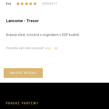
Eva
2025-02-11
Lancome - Tresor
Krásná vůně, totožná s originálem v EDP kvalitě.
Pomohla vám tato recenze?
ANO
NE
NAPIŠTE RECENZI
PÁNSKÉ PARFÉMY