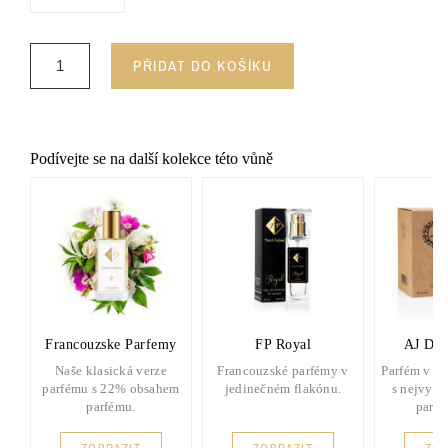
PŘIDAT DO KOŠÍKU
Podívejte se na další kolekce této vůně
Francouzske Parfemy
FP Royal
AJ Del
Naše klasická verze
Francouzské parfémy v
Parfém v d
parfému s 22% obsahem
jedinečném flakónu.
s nejvyšš
parfému.
parf