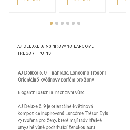
ZOBRAZIT
ZOBRAZIT
ZOB
AJ DELUXE 9/INSPIROVÁNO LANCOME -
TRESOR - POPIS
AJ Deluxe č. 9 – náhrada Lancôme Trésor |
Orientálně-květinový parfém pro ženy
Zaperfumowanie
26%
Elegantní balení a intenzivní vůně
AJ Deluxe č. 9 je orientálně-květinová
kompozice inspirovaná Lancôme Trésor. Byla
Ean13
5906826261845
vytvořena pro ženy, které mají rády hřejivé,
smyslné vůně podtrhující ženskou auru.