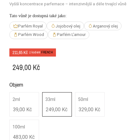
Vyšší koncentrace parfemace – intenzivnější a déle trvající vůně
Tato vůně je dostupná také jako:
Parfém Royal
Jojobový olej
Arganový olej
Parfém Wood
Parfém L'amour
211,65 Kč
z kodem
FRENCH
249,00 Kč
Objem
2ml
33ml
50ml
39,00 Kč
249,00 Kč
329,00 Kč
100ml
483,00 Kč