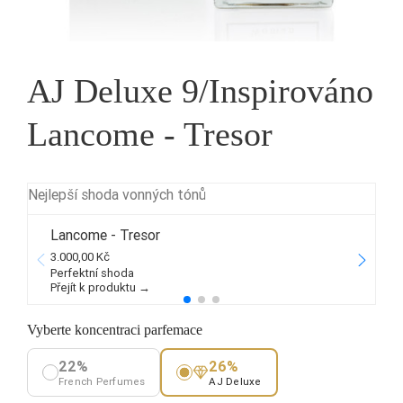
AJ Deluxe 9/Inspirováno
Lancome - Tresor
Nejlepší shoda vonných tónů
Lancome - Tresor
3.000,00 Kč
2
Perfektní shoda
Přejít k produktu →
P
Vyberte koncentraci parfemace
22%
26%
French Perfumes
AJ Deluxe