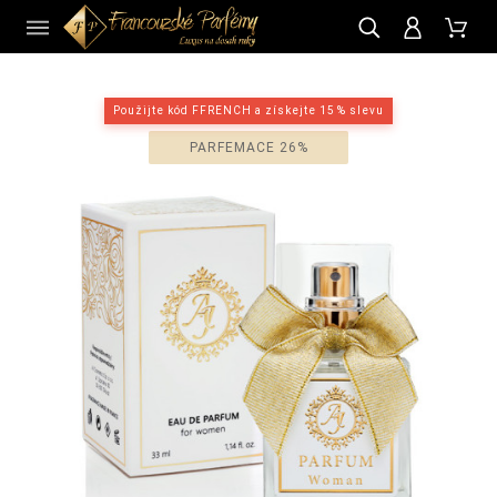
CZ
Použijte kód FFRENCH a získejte 15 % slevu
PARFEMACE 26%