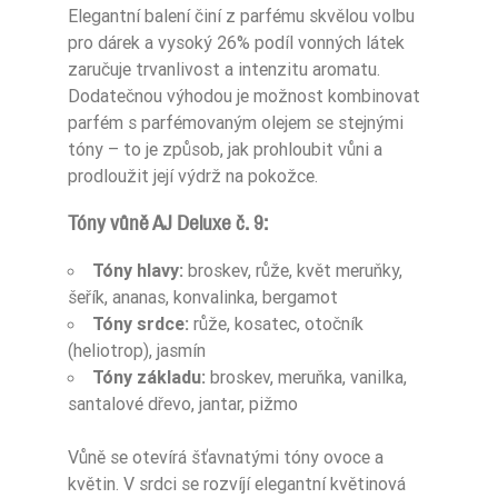
Elegantní balení činí z parfému skvělou volbu
pro dárek a vysoký 26% podíl vonných látek
zaručuje trvanlivost a intenzitu aromatu.
Dodatečnou výhodou je možnost kombinovat
parfém s parfémovaným olejem se stejnými
tóny – to je způsob, jak prohloubit vůni a
prodloužit její výdrž na pokožce.
Tóny vůně AJ Deluxe č. 9:
Tóny hlavy:
broskev, růže, květ meruňky,
šeřík, ananas, konvalinka, bergamot
Tóny srdce:
růže, kosatec, otočník
(heliotrop), jasmín
Tóny základu:
broskev, meruňka, vanilka,
santalové dřevo, jantar, pižmo
Vůně se otevírá šťavnatými tóny ovoce a
květin. V srdci se rozvíjí elegantní květinová