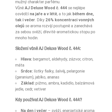
mužný charakter parfému.
Vůně
AJ Deluxe Wood č. 444
se nejlépe
osvědčí
na jaře a v létě
, a to jak
během dne,
tak i večer
. Díky
26% koncentraci vonných
olejů
se aroma rozvíjí postupně a zanechává
za sebou svěží, dřevitě-aromatickou stopu po
mnoho hodin.
Složení vůně AJ Deluxe Wood č. 444:
Hlava:
bergamot, aldehydy, zázvor, citron,
máta
Srdce:
lístky fialky, šalvěj, pelargonie
(geranium), jablko, ananas
Základ:
pižmo, ambra, kadidlo, balzámová
jedle, cedr, vetiver
Kdy používat AJ Deluxe Wood č. 444?
Na den i večer
– svěží, energetické aroma