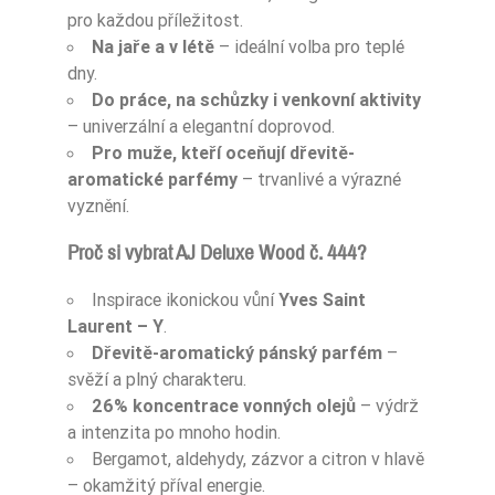
pro každou příležitost.
Na jaře a v létě
– ideální volba pro teplé
dny.
Do práce, na schůzky i venkovní aktivity
– univerzální a elegantní doprovod.
Pro muže, kteří oceňují dřevitě-
aromatické parfémy
– trvanlivé a výrazné
vyznění.
Proč si vybrat AJ Deluxe Wood č. 444?
Inspirace ikonickou vůní
Yves Saint
Laurent – Y
.
Dřevitě-aromatický pánský parfém
–
svěží a plný charakteru.
26% koncentrace vonných olejů
– výdrž
a intenzita po mnoho hodin.
Bergamot, aldehydy, zázvor a citron v hlavě
– okamžitý příval energie.