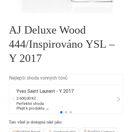
AJ Deluxe Wood
444/Inspirováno YSL –
Y 2017
Nejlepší shoda vonných tónů
Yves Saint Laurent - Y 2017
2.600,00 Kč
3
Perfektní shoda
Přejít k produktu →
P
Tato vůně je dostupná také jako:
Parfém Royal
Jojobový olej
Parfém L'amour