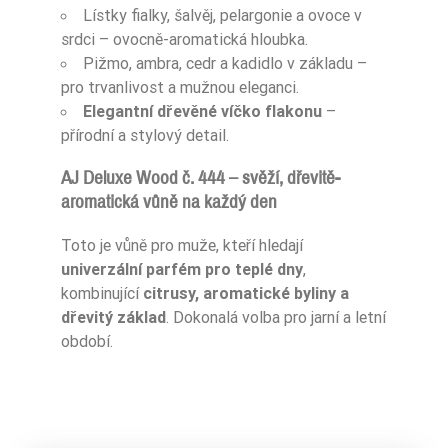
Lístky fialky, šalvěj, pelargonie a ovoce v
srdci – ovocně-aromatická hloubka.
Pižmo, ambra, cedr a kadidlo v základu –
pro trvanlivost a mužnou eleganci.
Elegantní dřevěné víčko flakonu
–
přírodní a stylový detail.
AJ Deluxe Wood č. 444 – svěží, dřevitě-
aromatická vůně na každý den
Toto je vůně pro muže, kteří hledají
univerzální parfém pro teplé dny
,
kombinující
citrusy, aromatické byliny a
dřevitý základ
. Dokonalá volba pro jarní a letní
období.