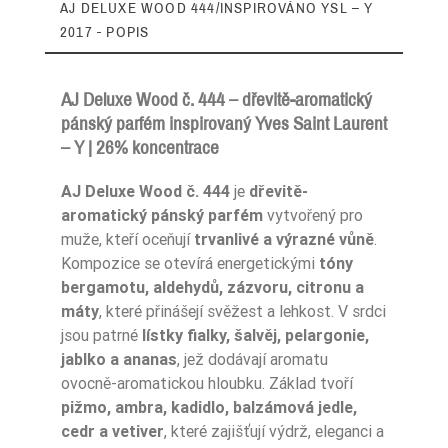
AJ DELUXE WOOD 444/INSPIROVÁNO YSL – Y
2017 - POPIS
AJ Deluxe Wood č. 444 – dřevitě-aromatický
pánský parfém inspirovaný Yves Saint Laurent
– Y | 26% koncentrace
Ean13
5906826238960
AJ Deluxe Wood č. 444
je
dřevitě-
aromatický pánský parfém
vytvořený pro
muže, kteří oceňují
trvanlivé a výrazné vůně
.
Kompozice se otevírá energetickými
tóny
bergamotu, aldehydů, zázvoru, citronu a
máty
, které přinášejí svěžest a lehkost. V srdci
jsou patrné
lístky fialky, šalvěj, pelargonie,
jablko a ananas
, jež dodávají aromatu
ovocně-aromatickou hloubku. Základ tvoří
pižmo, ambra, kadidlo, balzámová jedle,
cedr a vetiver
, které zajišťují výdrž, eleganci a