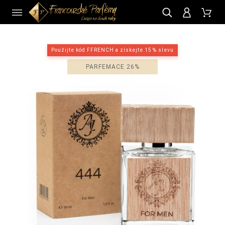
CZ
Použijte kód FFRENCH a získejte 15 % slevu
PARFEMACE 26%