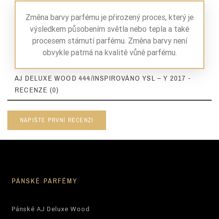
Změna barvy parfému je přirozený proces, který je
výsledkem působením světla nebo tepla a také
procesem stárnutí parfému. Změna barvy není
obvykle patrná na kvalitě vůně parfému.
AJ DELUXE WOOD 444/INSPIROVÁNO YSL – Y 2017 -
RECENZE (0)
NAPIŠTE PRVNÍ RECENZI
PÁNSKÉ PARFÉMY
Pánské AJ Deluxe Wood