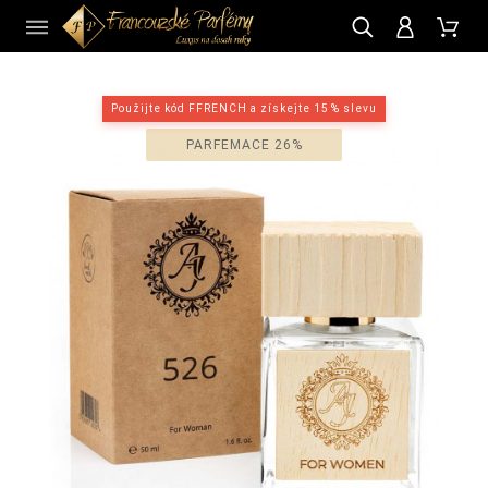
CZ
Použijte kód FFRENCH a získejte 15 % slevu
PARFEMACE 26%