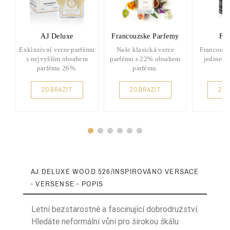
AJ Deluxe
Francouzske Parfemy
FP 
Exkluzivní verze parfému
Naše klasická verze
Francouzs
s nejvyšším obsahem
parfému s 22% obsahem
jedinečn
parfému 26%.
parfému.
ZOBRAZIT
ZOBRAZIT
ZOB
AJ DELUXE WOOD 526/INSPIROVÁNO VERSACE
- VERSENSE - POPIS
Letní bezstarostné a fascinující dobrodružství.
Hledáte neformální vůni pro širokou škálu