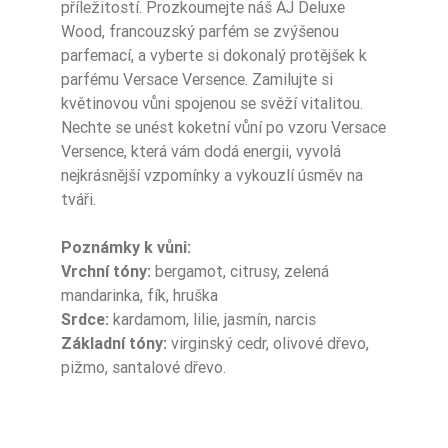
příležitostí. Prozkoumejte náš AJ Deluxe
Wood, francouzský parfém se zvýšenou
Ean13
5906826265546
parfemací, a vyberte si dokonalý protějšek k
parfému Versace Versence. Zamilujte si
květinovou vůni spojenou se svěží vitalitou.
Nechte se unést koketní vůní po vzoru Versace
Versence, která vám dodá energii, vyvolá
nejkrásnější vzpomínky a vykouzlí úsměv na
tváři.
Poznámky k vůni:
Vrchní tóny:
bergamot, citrusy, zelená
mandarinka, fík, hruška
Srdce:
kardamom, lilie, jasmín, narcis
Základní tóny:
virginský cedr, olivové dřevo,
pižmo, santalové dřevo.