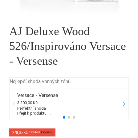
AJ Deluxe Wood
526/Inspirováno Versace
- Versense
Nejlepší shoda vonných tónů
Versace - Versense
3.200,00 Kč
2
Perfektní shoda
Přejít k produktu →
P
279,65 Kč
z kodem
FRENCH