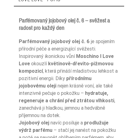
Parfémovaný jojobový olej č. 6 – svěžest a
radost pro každý den
Ean13
5906826237383
Parfémovaný jojobový olej č. 6
je spojením
přírodní péče a energizující svěžesti.
Inspirovaný ikonickou vůní
Moschino I Love
Love
okouzlí
květinově-dřevito-pižmovou
kompozicí
, která přináší mladistvou lehkost a
pozitivní energii. Díky
přírodnímu
jojobovému oleji
nejen krásně voní, ale také
intenzivně pečuje o pokožku –
hydratuje,
regeneruje a chrání před ztrátou vlhkosti
,
zanechává ji hladkou, jemnou a hedvábně
příjemnou na dotek.
Jojobový olej
navíc posiluje a
prodlužuje
výdrž parfému
– stačí jej nanést na pokožku
a poté se navonět oblíbeným parfémem, aby