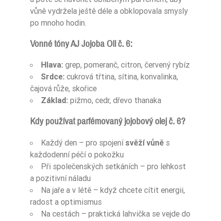
vůně vydržela ještě déle a obklopovala smysly
po mnoho hodin.
Vonné tóny AJ Jojoba Oil č. 6:
Hlava:
grep, pomeranč, citron, červený rybíz
Srdce:
cukrová třtina, sítina, konvalinka,
čajová růže, skořice
Základ:
pižmo, cedr, dřevo thanaka
Kdy používat parfémovaný jojobový olej č. 6?
Každý den – pro spojení
svěží vůně
s
každodenní péčí o pokožku
Při společenských setkáních – pro lehkost
a pozitivní náladu
Na jaře a v létě – když chcete cítit energii,
radost a optimismus
Na cestách – praktická lahvička se vejde do