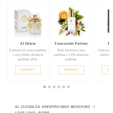
AJ Deluxe
Francouzske Parfemy
FP 
Exkluzivní verze parfému
Naše klasická verze
Francouzs
s nejvyšším obsahem
parfému s 22% obsahem
jedinečn
parfému 26%.
parfému.
ZOBRAZIT
ZOBRAZIT
ZOB
AJ JOJOBA OIL 6/INSPIROVÁNO MOSCHINO - I
LOVE LOVE - POPIS