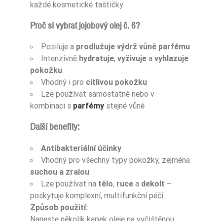
každé kosmetické taštičky
Proč si vybrat jojobový olej č. 6?
Posiluje a
prodlužuje výdrž vůně parfému
Intenzivně
hydratuje
,
vyživuje
a
vyhlazuje
pokožku
Vhodný i pro
citlivou pokožku
Lze používat samostatně nebo v
kombinaci s
parfémy
stejné vůně
Další benefity:
Antibakteriální účinky
Vhodný pro všechny typy pokožky, zejména
suchou a zralou
Lze používat na
tělo
,
ruce
a
dekolt
–
poskytuje komplexní, multifunkční péči
Způsob použití:
Naneste několik kapek oleje na vyčištěnou