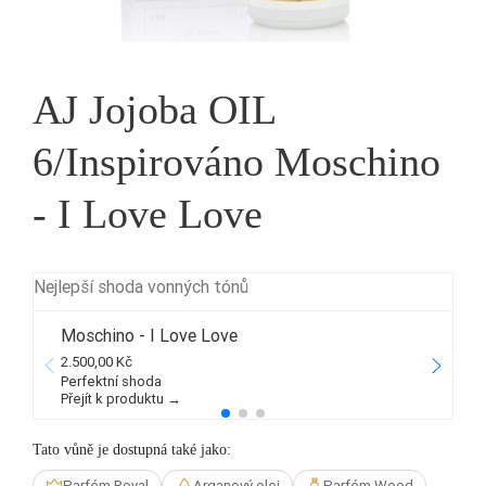
AJ Jojoba OIL
6/Inspirováno Moschino
- I Love Love
Nejlepší shoda vonných tónů
Moschino - I Love Love
2.500,00 Kč
2
Perfektní shoda
Přejít k produktu →
P
Tato vůně je dostupná také jako:
Parfém Royal
Arganový olej
Parfém Wood