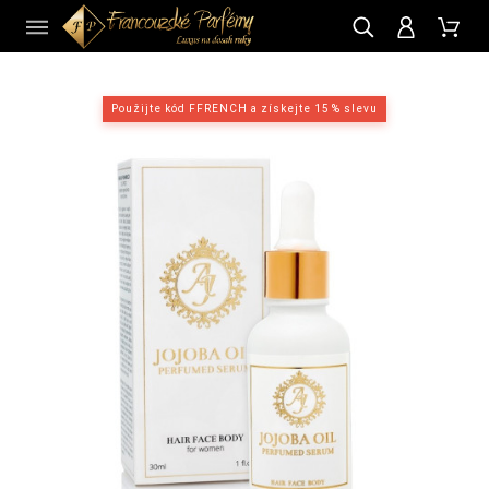
CZ
Použijte kód FFRENCH a získejte 15 % slevu