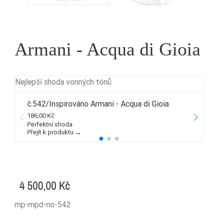
Armani - Acqua di Gioia
Nejlepší shoda vonných tónů
č.542/Inspirováno Armani - Acqua di Gioia
186,00 Kč
2
Perfektní shoda
Přejít k produktu →
P
4 500,00 Kč
mp-mpd-no-542