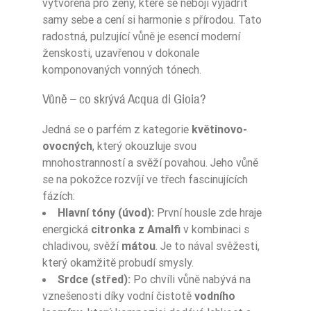
vytvořená pro ženy, které se nebojí vyjádřit
samy sebe a cení si harmonie s přírodou. Tato
radostná, pulzující vůně je esencí moderní
ženskosti, uzavřenou v dokonale
komponovaných vonných tónech.
Vůně – co skrývá Acqua di Gioia?
Jedná se o parfém z kategorie
květinovo-
ovocných
, který okouzluje svou
mnohostranností a svěží povahou. Jeho vůně
se na pokožce rozvíjí ve třech fascinujících
fázích:
Hlavní tóny (úvod):
První housle zde hraje
energická
citronka z Amalfi
v kombinaci s
chladivou, svěží
mátou
. Je to nával svěžesti,
který okamžitě probudí smysly.
Srdce (střed):
Po chvíli vůně nabývá na
vznešenosti díky vodní čistotě
vodního