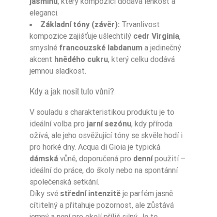
jasmínu
, který kompozici dodává lehkost a
eleganci.
Základní tóny (závěr):
Trvanlivost
kompozice zajišťuje ušlechtilý
cedr Virginia
,
smyslné
francouzské labdanum
a jedinečný
akcent
hnědého cukru
, který celku dodává
jemnou sladkost.
Kdy a jak nosit tuto vůni?
V souladu s charakteristikou produktu je to
ideální volba pro
jarní sezónu
, kdy příroda
ožívá, ale jeho osvěžující tóny se skvěle hodí i
pro horké dny. Acqua di Gioia je typická
dámská
vůně, doporučená pro
denní
použití –
ideální do práce, do školy nebo na spontánní
společenská setkání.
Díky své
střední intenzitě
je parfém jasně
cítitelný a přitahuje pozornost, ale zůstává
jemný a není pro okolí příliš silný. Je to