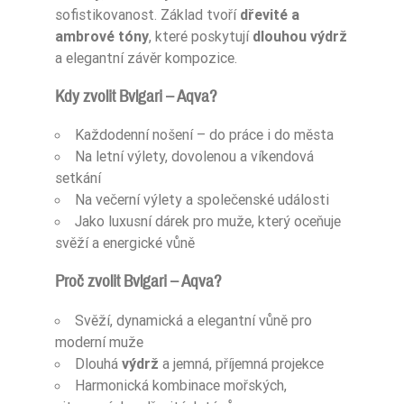
sofistikovanost. Základ tvoří
dřevité a
ambrové tóny
, které poskytují
dlouhou výdrž
a elegantní závěr kompozice.
Kdy zvolit Bvlgari – Aqva?
Každodenní nošení – do práce i do města
Na letní výlety, dovolenou a víkendová
setkání
Na večerní výlety a společenské události
Jako luxusní dárek pro muže, který oceňuje
svěží a energické vůně
Proč zvolit Bvlgari – Aqva?
Svěží, dynamická a elegantní vůně pro
moderní muže
Dlouhá
výdrž
a jemná, příjemná projekce
Harmonická kombinace mořských,