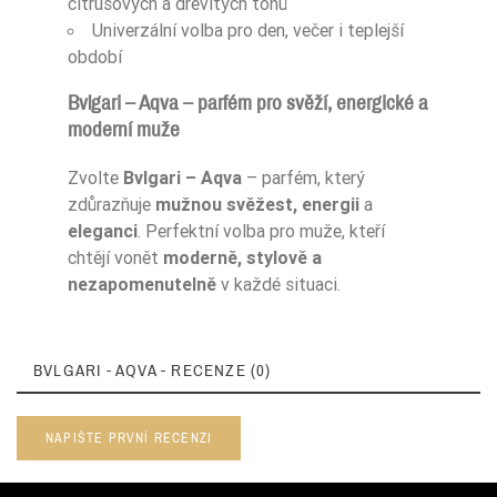
citrusových a dřevitých tónů
Univerzální volba pro den, večer i teplejší
období
Bvlgari – Aqva – parfém pro svěží, energické a
moderní muže
Zvolte
Bvlgari – Aqva
– parfém, který
zdůrazňuje
mužnou svěžest, energii
a
eleganci
. Perfektní volba pro muže, kteří
chtějí vonět
moderně, stylově a
nezapomenutelně
v každé situaci.
BVLGARI - AQVA - RECENZE (0)
NAPIŠTE PRVNÍ RECENZI