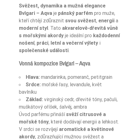
Svěžest, dynamika a mužná elegance
Bvlgari – Aqva
je
pánský parfém
pro muže,
kteří chtějí zdůraznit
svou svěžest
,
energii
a
moderní styl
. Tato
akvarelově-dřevitá vůně
s mořskými akordy
je ideální pro
každodenní
nošení
,
práci
,
letní a večerní výlety
i
společenské události
.
Vonná kompozice Bvlgari – Aqva
Hlava:
mandarinka, pomeranč, petitgrain
Srdce:
mořské řasy, levandule, květ
bavlníku
Základ:
virginský cedr, dřevité tóny, pačuli,
muškátový oříšek, šalvěj, ambra
Úvod parfému přináší
svěží citrusové a
mořské tóny
, které dodávají energii a lehkost.
V srdci se rozvíjejí
aromatické a květinové
akordy
, zdůrazňující mužnou svěžest a