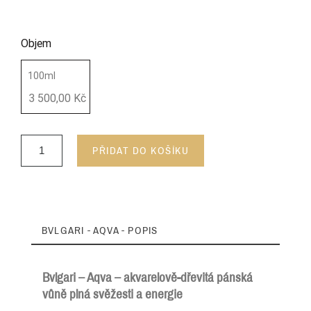
Objem
100ml
3 500,00 Kč
PŘIDAT DO KOŠÍKU
BVLGARI - AQVA - POPIS
Bvlgari – Aqva – akvarelově-dřevitá pánská
vůně plná svěžesti a energie