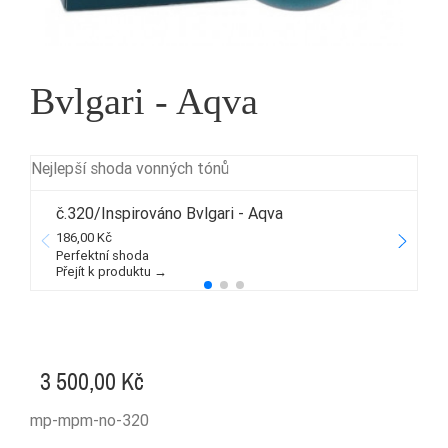
Bvlgari - Aqva
Nejlepší shoda vonných tónů
č.320/Inspirováno Bvlgari - Aqva
186,00 Kč
1
Perfektní shoda
Přejít k produktu →
P
3 500,00 Kč
mp-mpm-no-320