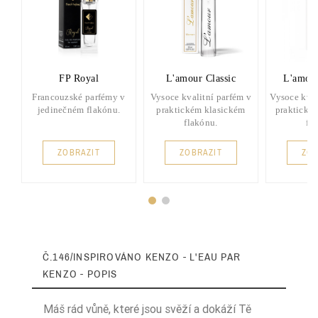
FP Royal
L'amour Classic
L'amou
Francouzské parfémy v
Vysoce kvalitní parfém v
Vysoce kval
jedinečném flakónu.
praktickém klasickém
praktické
flakónu.
fl
ZOBRAZIT
ZOBRAZIT
ZOB
Č.146/INSPIROVÁNO KENZO - L'EAU PAR
KENZO - POPIS
Máš rád vůně, které jsou svěží a dokáží Tě