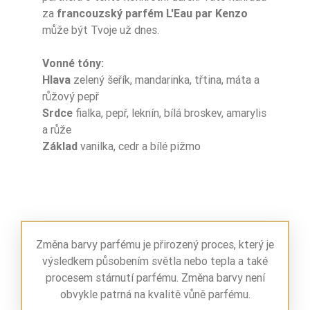
za
francouzský parfém L'Eau par Kenzo
může být Tvoje už dnes.
Nuty Głowy
różowy pieprz
Nuty Głowy
trzcina
Vonné tóny:
Hlava
zelený šeřík, mandarinka, třtina, máta a
Nuty Serca
fiołek
růžový pepř
Srdce
fialka, pepř, leknín, bílá broskev, amarylis
Nuty Serca
pieprz
a růže
Základ
vanilka, cedr a bílé pižmo
biała brzoskwini
Nuty Serca
a
Nuty Serca
róża
Nuty Serca
lilia wodna
Změna barvy parfému je přirozený proces, který je
výsledkem působením světla nebo tepla a také
Nuty Serca
zwartnica
procesem stárnutí parfému. Změna barvy není
obvykle patrná na kvalitě vůně parfému.
Nuty Bazy
cedr