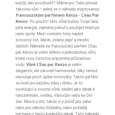
každý den povzbudit? Máme pro Tebe přesně
takovou vůni – jedná se o náhradu inspirovanou
francouzským parfémem Kenzo - L'eau Par
Typ Zapachu
Kwiatowe
Kenzo
. Po použití této vůně budou Tvoje rána
plná energie, zejména pokud ji použiješ hned po
Typ Zapachu
Akwatyczne
ranní sprše. Mezi vonnými tóny najdeš
Typ Zapachu
Świeże
lotosový list, leknín, zelený pepř a mnoho
dalších. Náhrada za francouzský parfém L'Eau
Typ Zapachu
Sportowe
par Kenzo je velmi lehkou a jednoduchou vůní,
která svou čistotou připomíná průzračnou
Pora Roku
Lato
vodu.
Vůně L'Eau par Kenzo
je velmi
elegantní, ale zároveň harmonická, díky čemuž
Sugerowane Uży
navozuje pocit úplné rovnováhy. Tento parfém
Cie
Na dzień
se hodí pro každou ženu i dívku. Je to
osvěžující a ovocná vůně, ideální jako dárek k
Intensywność
Lekki
narozeninám, svátku, Vánocům nebo ke Dni
žen. Musíš ji mít, takže si ji pořiď pro sebe
Nuty Głowy
mandarynka
nebo pro někoho blízkého, nebo požádej
partnera o tento konkrétní dárek. Tato náhrada
Nuty Głowy
mięta