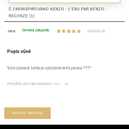
Nuty Bazy
wanilia
Č.146/INSPIROVÁNO KENZO - L'EAU PAR KENZO -
RECENZE (1)
Nuty Bazy
białe piżmo
Ověřený zákazník
Jana
2024-06-26
Dla Kogo
damskie
Popis vůně
Ean13
5906826203517
Voní úžasné tohle je vyloženě letní pecka ????
Pomohla vám tato recenze?
ANO
NE
NAPIŠTE RECENZI