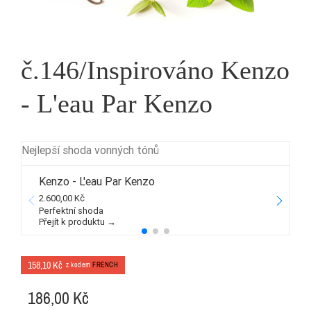
č.146/Inspirováno Kenzo
- L'eau Par Kenzo
Nejlepší shoda vonných tónů
Kenzo - L'eau Par Kenzo
2.600,00 Kč
3
Perfektní shoda
Přejít k produktu →
P
158,10 Kč
z kodem
FRENCH
186,00 Kč