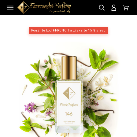
CZ
Použijte kód FFRENCH a získejte 15 % slevu