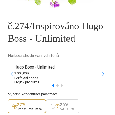
č.274/Inspirováno Hugo
Boss - Unlimited
Nejlepší shoda vonných tónů
Hugo Boss - Unlimited
3.000,00 Kč
1
Perfektní shoda
Přejít k produktu →
P
Vyberte koncentraci parfemace
22%
26%
French Perfumes
AJ Deluxe