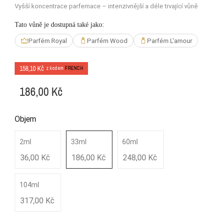
Vyšší koncentrace parfemace – intenzivnější a déle trvající vůně
Tato vůně je dostupná také jako:
Parfém Royal
Parfém Wood
Parfém L'amour
158,10 Kč
z kodem
FRENCH
186,00 Kč
Objem
2ml
33ml
60ml
36,00 Kč
186,00 Kč
248,00 Kč
104ml
317,00 Kč