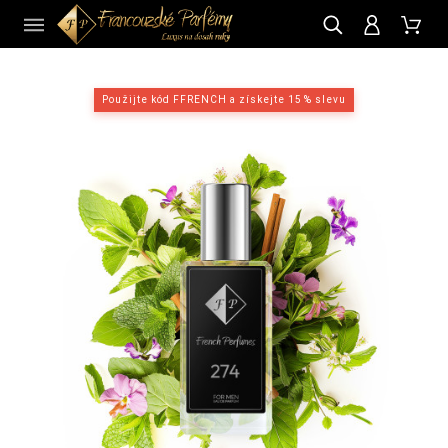
CZ
Použijte kód FFRENCH a získejte 15 % slevu