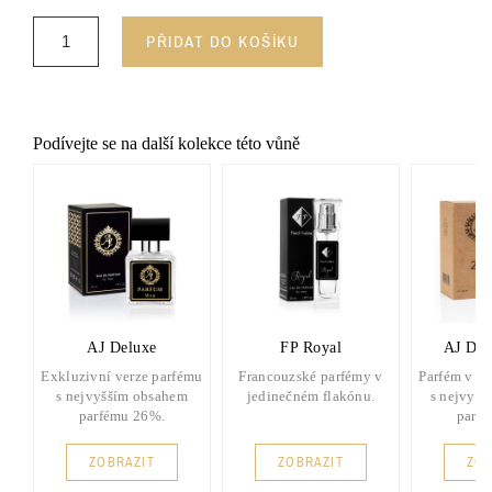
PŘIDAT DO KOŠÍKU
Podívejte se na další kolekce této vůně
AJ Deluxe
FP Royal
AJ Del
Exkluzivní verze parfému
Francouzské parfémy v
Parfém v d
s nejvyšším obsahem
jedinečném flakónu.
s nejvyšš
parfému 26%.
parf
ZOBRAZIT
ZOBRAZIT
ZOB