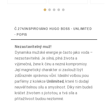
Č.274/INSPIROVÁNO HUGO BOSS - UNLIMITED
- POPIS
Nezastavitelný muž!
Dynamika mužské energie je často jako voda –
nezastavitelná. Je silná, plná života a
výjimečná, žene k činu a nezná kompromisy.
Typ Zapachu
Aromatyczny
Její magnetický charakter si zaslouží být
zdůrazněn správnou vůní. Ideální volbou jsou
Pora Roku
Lato
parfémy z kolekce
Unlimited
, které ti dodají
Nuty Głowy
mięta
neuvěřitelnou sílu a smyslnost. Díky nim budeš
kráčet životem s jistotou, a tvá síla a
Nuty Głowy
liść fiołka
přitažlivost budou nezlomné.