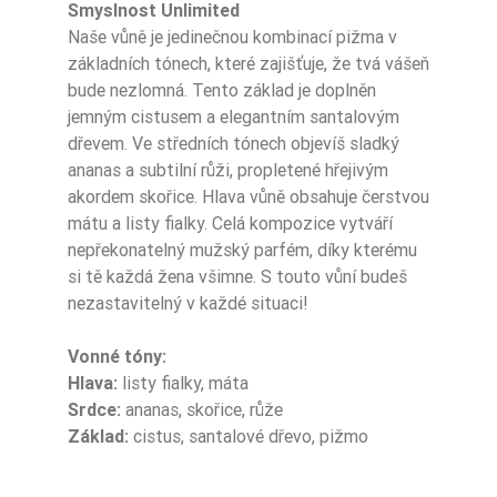
Nuty Serca
róża
Smyslnost Unlimited
Naše vůně je jedinečnou kombinací pižma v
Nuty Serca
ananas
základních tónech, které zajišťuje, že tvá vášeň
bude nezlomná. Tento základ je doplněn
Nuty Serca
cynamon
jemným cistusem a elegantním santalovým
dřevem. Ve středních tónech objevíš sladký
drzewo sandało
ananas a subtilní růži, propletené hřejivým
Nuty Bazy
we
akordem skořice. Hlava vůně obsahuje čerstvou
mátu a listy fialky. Celá kompozice vytváří
Nuty Bazy
piżmo
nepřekonatelný mužský parfém, díky kterému
si tě každá žena všimne. S touto vůní budeš
Nuty Bazy
czystek
nezastavitelný v každé situaci!
Zaperfumowanie
22%
Vonné tóny:
Hlava:
listy fialky, máta
Srdce:
ananas, skořice, růže
Základ:
cistus, santalové dřevo, pižmo
Ean13
5906826213561