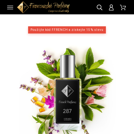
CZ
Použijte kód FFRENCH a získejte 15 % slevu