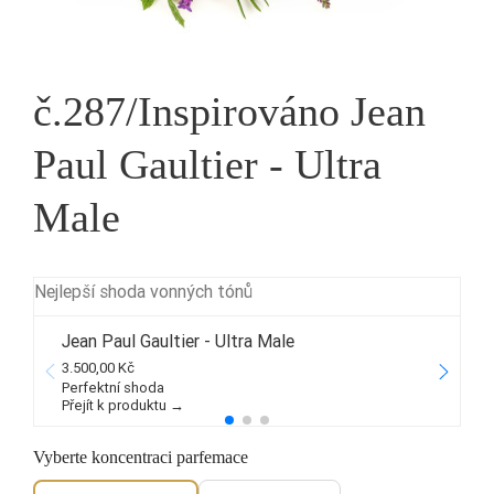
č.287/Inspirováno Jean
Paul Gaultier - Ultra
Male
Nejlepší shoda vonných tónů
Jean Paul Gaultier - Ultra Male
3.500,00 Kč
5
Perfektní shoda
Přejít k produktu →
P
Vyberte koncentraci parfemace