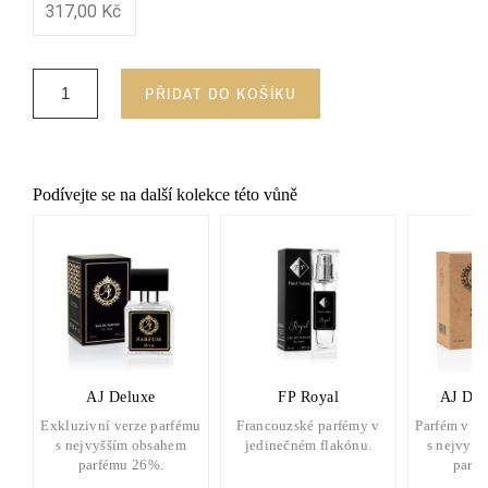
317,00 Kč
PŘIDAT DO KOŠÍKU
Podívejte se na další kolekce této vůně
AJ Deluxe
FP Royal
AJ Del
Exkluzivní verze parfému
Francouzské parfémy v
Parfém v d
s nejvyšším obsahem
jedinečném flakónu.
s nejvyšš
parfému 26%.
parf