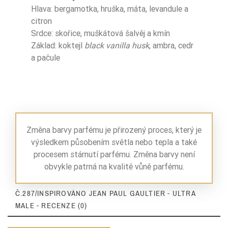
Nuty Bazy
cedr
Hlava: bergamotka, hruška, máta, levandule a
citron
Zaperfumowanie
22%
Srdce: skořice, muškátová šalvěj a kmín
Základ: koktejl
black vanilla husk
, ambra, cedr
a pačule
Ean13
5906826213929
Změna barvy parfému je přirozený proces, který je
výsledkem působením světla nebo tepla a také
procesem stárnutí parfému. Změna barvy není
obvykle patrná na kvalitě vůně parfému.
Č.287/INSPIROVÁNO JEAN PAUL GAULTIER - ULTRA
MALE - RECENZE (0)