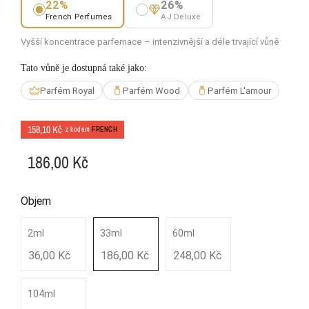
22%
26%
French Perfumes
AJ Deluxe
Vyšší koncentrace parfemace – intenzivnější a déle trvající vůně
Tato vůně je dostupná také jako:
Parfém Royal
Parfém Wood
Parfém L'amour
158,10 Kč
z kodem
FRENCH
186,00 Kč
Objem
2ml
33ml
60ml
36,00 Kč
186,00 Kč
248,00 Kč
104ml