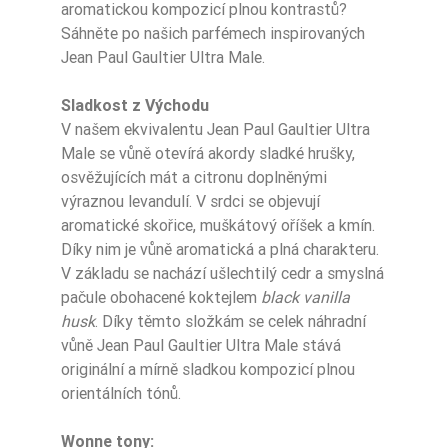
Nuty Głowy
mięta
aromatickou kompozicí plnou kontrastů?
Sáhněte po našich parfémech inspirovaných
Nuty Głowy
bergamotka
Jean Paul Gaultier Ultra Male.
Nuty Głowy
lawenda
Sladkost z Východu
V našem ekvivalentu Jean Paul Gaultier Ultra
Nuty Serca
kminek
Male se vůně otevírá akordy sladké hrušky,
osvěžujících mát a citronu doplněnými
Nuty Serca
cynamon
výraznou levandulí. V srdci se objevují
aromatické skořice, muškátový oříšek a kmín.
szałwia muszkat
Díky nim je vůně aromatická a plná charakteru.
Nuty Serca
ołowa
V základu se nachází ušlechtilý cedr a smyslná
pačule obohacené koktejlem
black vanilla
Nuty Bazy
paczula
husk
. Díky těmto složkám se celek náhradní
koktajl black vani
vůně Jean Paul Gaultier Ultra Male stává
Nuty Bazy
lla husk
originální a mírně sladkou kompozicí plnou
orientálních tónů.
Nuty Bazy
ambra
Wonne tony: