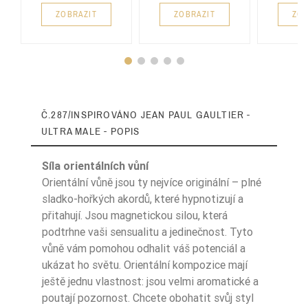
ZOBRAZIT
ZOBRAZIT
ZOB
Č.287/INSPIROVÁNO JEAN PAUL GAULTIER -
ULTRA MALE - POPIS
Síla orientálních vůní
Orientální vůně jsou ty nejvíce originální – plné
sladko-hořkých akordů, které hypnotizují a
přitahují. Jsou magnetickou silou, která
Intensywność
Ciężki
podtrhne vaši sensualitu a jedinečnost. Tyto
vůně vám pomohou odhalit váš potenciál a
Nuty Głowy
gruszka
ukázat ho světu. Orientální kompozice mají
Nuty Głowy
cytryna
ještě jednu vlastnost: jsou velmi aromatické a
poutají pozornost. Chcete obohatit svůj styl