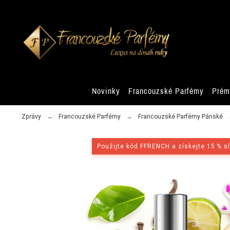
Novinky
Francouzské Parfémy
Prém
Zprávy
Francouzské Parfémy
Francouzské Parfémy Pánské
Použijte kód FFRENCH a získejte 15 % s