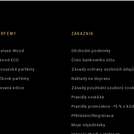
22%
ARFÉMY
ZÁKAZNÍK
5906826214254
Deluxe Wood
Obchodní podmínky
Wood ECO
Číslo bankovního účtu
ncouzské parfémy
Zásady ochrany osobních údajů
čkové parfémy
Náklady na dopravu
tovaná edice
Zásady používání souborů cook
Pravidla soutěže
Pravidla promoakce -15 % s k
Přihlášení/Registrace
Moje objednávky