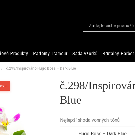
iové Produkty
Parfémy L'amour
Sada vzorků
Brutalny Barber
č.298/Inspirováno Hugo Boss – Dark Blue
č.298/Inspirov
levu
Blue
Nejlepší shoda vonných tónů
Hugo Boss – Dark Blue