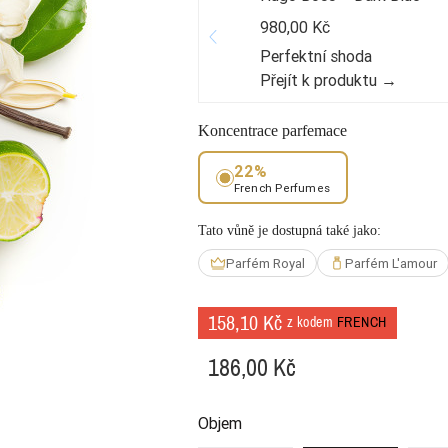
980,00 Kč
Perfektní shoda
Přejít k produktu →
Koncentrace parfemace
22%
French Perfumes
Tato vůně je dostupná také jako:
Parfém Royal
Parfém L'amour
158,10 Kč
z kodem
FRENCH
186,00 Kč
Objem