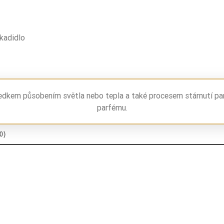
cyprys
kardamon
 kadidlo
szałwia
pelargonia
ledkem působením světla nebo tepla a také procesem stárnutí pa
ambra
parfému.
tytoń
0)
kadzidło
drewno
paczula
żywice