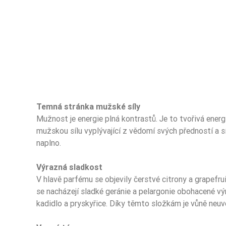
Temná stránka mužské síly
Mužnost je energie plná kontrastů. Je to tvořivá energ
mužskou sílu vyplývající z vědomí svých předností a síl
naplno.
Nuty Głowy
Výrazná sladkost
Nuty Głowy
V hlavě parfému se objevily čerstvé citrony a grapefru
Nuty Głowy
se nacházejí sladké geránie a pelargonie obohacené výr
kadidlo a pryskyřice. Díky těmto složkám je vůně neuvě
Nuty Serca