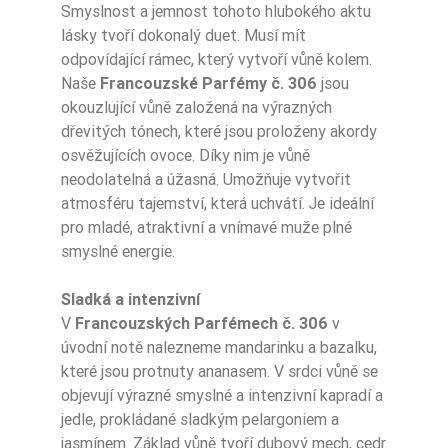
Smyslnost a jemnost tohoto hlubokého aktu
lásky tvoří dokonalý duet. Musí mít
Typ Zapachu
Drzewne
odpovídající rámec, který vytvoří vůně kolem.
Naše
Francouzské Parfémy č. 306
jsou
Typ Zapachu
Świeże
okouzlující vůně založená na výrazných
Nuty Głowy
ananas
dřevitých tónech, které jsou proloženy akordy
osvěžujících ovoce. Díky nim je vůně
Nuty Głowy
bazylia
neodolatelná a úžasná. Umožňuje vytvořit
atmosféru tajemství, která uchvátí. Je ideální
Nuty Głowy
mandarynka
pro mladé, atraktivní a vnímavé muže plné
smyslné energie.
Nuty Głowy
lawenda
Sladká a intenzivní
Nuty Serca
jodła
V
Francouzských Parfémech č. 306
v
úvodní notě nalezneme mandarinku a bazalku,
Nuty Serca
paproć
které jsou protnuty ananasem. V srdci vůně se
objevují výrazné smyslné a intenzivní kapradí a
Nuty Serca
jaśmin
jedle, prokládané sladkým pelargoniem a
jasmínem. Základ vůně tvoří dubový mech, cedr
Nuty Serca
geranium