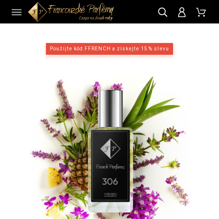
CZ
Použijte kód FFRENCH a získejte 15 % slevu