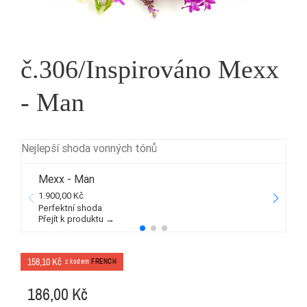
č.306/Inspirováno Mexx
- Man
Nejlepší shoda vonných tónů
Mexx - Man
1.900,00 Kč
2
Perfektní shoda
Přejít k produktu →
P
158,10 Kč
z kodem
FRENCH
186,00 Kč