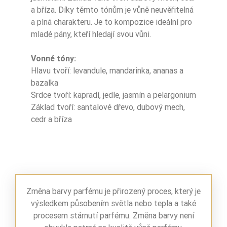
a bříza. Díky těmto tónům je vůně neuvěřitelná
Nuty Bazy
mech dębowy
a plná charakteru. Je to kompozice ideální pro
mladé pány, kteří hledají svou vůni.
Nuty Bazy
cedr
Vonné tóny:
Nuty Bazy
brzoza
Hlavu tvoří: levandule, mandarinka, ananas a
bazalka
drzewo sandało
Srdce tvoří: kapradí, jedle, jasmín a pelargonium
Nuty Bazy
we
Základ tvoří: santalové dřevo, dubový mech,
cedr a bříza
Ean13
5906826214469
Změna barvy parfému je přirozený proces, který je
výsledkem působením světla nebo tepla a také
procesem stárnutí parfému. Změna barvy není