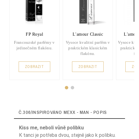
FP Royal
L'amour Classic
L'amou
Francouzské parfémy v
Vysoce kvalitní parfém v
Vysoce kval
jedinečném flakónu.
praktickém klasickém
praktické
flakónu.
fl
ZOBRAZIT
ZOBRAZIT
ZOB
Č.306/INSPIROVÁNO MEXX - MAN - POPIS
Kiss me, neboli vůně polibku
K tanci je potřeba dvou, stejně jako k polibku.