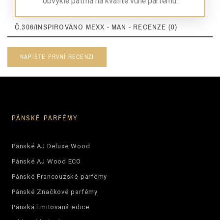
obvykle patrná na kvalitě vůně parfému.
Č.306/INSPIROVÁNO MEXX - MAN - RECENZE (0)
NAPIŠTE PRVNÍ RECENZI
PÁNSKÉ PARFÉMY
Pánské AJ Deluxe Wood
Pánské AJ Wood ECO
Pánské Francouzské parfémy
Pánské Značkové parfémy
Pánská limitovaná edice