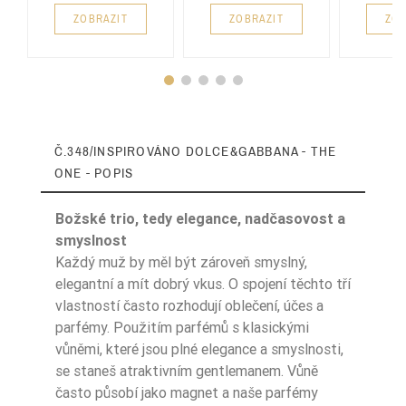
ZOBRAZIT
ZOBRAZIT
ZOB
Č.348/INSPIROVÁNO DOLCE&GABBANA - THE
ONE - POPIS
Božské trio, tedy elegance, nadčasovost a
smyslnost
Každý muž by měl být zároveň smyslný,
elegantní a mít dobrý vkus. O spojení těchto tří
Typ Zapachu
Korzenne
vlastností často rozhodují oblečení, účes a
parfémy. Použitím parfémů s klasickými
Typ Zapachu
Orientalne
vůněmi, které jsou plné elegance a smyslnosti,
Pora Roku
Zima
se staneš atraktivním gentlemanem. Vůně
často působí jako magnet a naše parfémy