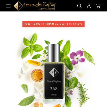
CZ
Použijte kód FFRENCH a získejte 15 % slevu