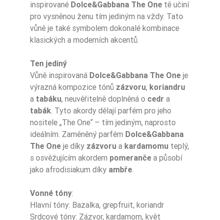
Pora Roku
Jesień
inspirované
Dolce&Gabbana The One
tě učiní
pro vysněnou ženu tím jediným na vždy. Tato
Sugerowane Uży
vůně je také symbolem dokonalé kombinace
Cie
Na wieczór
klasických a moderních akcentů.
Intensywność
Pośredni
Ten jediný
Vůně inspirovaná
Dolce&Gabbana The One
je
Nuty Głowy
kolendra
výrazná kompozice tónů
zázvoru
,
koriandru
a
tabáku
, neuvěřitelně doplněná o
cedr
a
Nuty Głowy
grejpfrut
tabák
. Tyto akordy dělají parfém pro jeho
nositele „The One“ – tím jediným, naprosto
Nuty Głowy
bazylia
ideálním. Zaměněný parfém
Dolce&Gabbana
The One
je díky
zázvoru
a
kardamomu
teplý,
Nuty Serca
kardamon
s osvěžujícím akordem
pomeranče
a působí
Nuty Serca
imbir
jako afrodisiakum díky
ambře
.
kwiat pomarańcz
Vonné tóny
:
Nuty Serca
y
Hlavní tóny: Bazalka, grepfruit, koriandr
Srdcové tóny: Zázvor, kardamom, květ