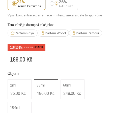
22%
26%
French Perfumes
AJ Deluxe
Vyšší koncentrace parfemace – intenzivnější a déle trvající vůně
Tato vůně je dostupná také jako:
Parfém Royal
Parfém Wood
Parfém L'amour
158,10 Kč
z kodem
FRENCH
186,00 Kč
Objem
2ml
33ml
60ml
36,00 Kč
186,00 Kč
248,00 Kč
104ml