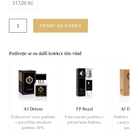
317,00 Kč
PŘIDAT DO KOŠÍKU
Podívejte se na další kolekce této vůně
AJ Deluxe
FP Royal
AJ Del
Exkluzivní verze parfému
Francouzské parfémy v
Parfém v d
s nejvyšším obsahem
jedinečném flakónu.
s nejvyšš
parfému 26%.
parf