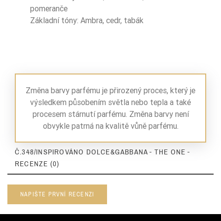
Nuty Bazy
cedr
pomeranče
Základní tóny: Ambra, cedr, tabák
Nuty Bazy
bursztyn
Nuty Bazy
tytoń
Zaperfumowanie
22%
Změna barvy parfému je přirozený proces, který je
výsledkem působením světla nebo tepla a také
procesem stárnutí parfému. Změna barvy není
Ean13
5906826214940
obvykle patrná na kvalitě vůně parfému.
Č.348/INSPIROVÁNO DOLCE&GABBANA - THE ONE -
RECENZE (0)
NAPIŠTE PRVNÍ RECENZI