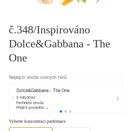
č.348/Inspirováno
Dolce&Gabbana - The
One
Nejlepší shoda vonných tónů
Dolce&Gabbana - The One
3.100,00 Kč
6
Perfektní shoda
Přejít k produktu →
P
Vyberte koncentraci parfemace