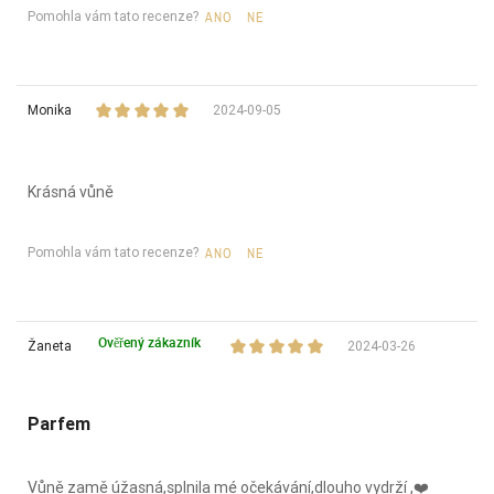
Pomohla vám tato recenze?
ANO
NE
Monika
2024-09-05
Krásná vůně
Pomohla vám tato recenze?
ANO
NE
Ověřený zákazník
Žaneta
2024-03-26
Parfem
Vůně zamě úžasná,splnila mé očekávání,dlouho vydrží ,❤️