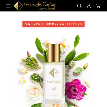
CZ
Použijte kód FFRENCH a získejte 15 % slevu