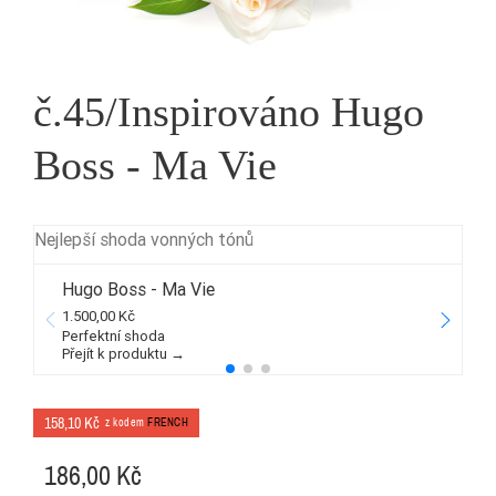
č.45/Inspirováno Hugo
Boss - Ma Vie
Nejlepší shoda vonných tónů
Hugo Boss - Ma Vie
1.500,00 Kč
3
Perfektní shoda
Přejít k produktu →
P
158,10 Kč
z kodem
FRENCH
186,00 Kč