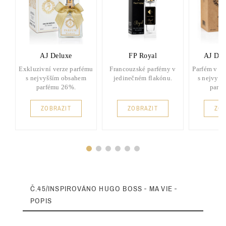
AJ Deluxe
FP Royal
AJ Del
Exkluzivní verze parfému
Francouzské parfémy v
Parfém v d
s nejvyšším obsahem
jedinečném flakónu.
s nejvyšš
parfému 26%.
parf
ZOBRAZIT
ZOBRAZIT
ZOB
Č.45/INSPIROVÁNO HUGO BOSS - MA VIE -
POPIS