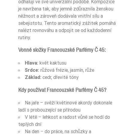
odhalují ve své univerzální podobě. Kompozice
Nuty Bazy
cedr
je navržena tak, aby jemně zdůraznila ženskou
něžnost a zároveň dodávala vnitřní sílu a
Dla Kogo
damskie
sebejistotu. Tento aromatický zážitek pomáhá
nalézt rovnováhu a odpojit se od každodenní
rutiny.
Ean13
5906826201179
Vonné složky Francouzské Parfémy Č 45:
Hlava:
květ kaktusu
Srdce:
růžová frézie, jasmín, růže
Základ:
cedr, dřevité tóny
Kdy používat Francouzské Parfémy Č 45?
Na jaře – svěží květinové akordy dokonale
ladí s probouzející se přírodou
V létě – lehkost a radost vůně se hodí do
teplých dní
Na den – do práce, na schůzky a