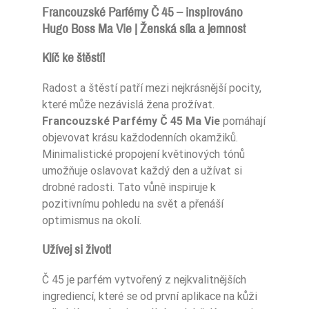
Francouzské Parfémy Č 45 – inspirováno
Hugo Boss Ma Vie | Ženská síla a jemnost
Typ Zapachu
Kwiatowe
Klíč ke štěstí!
Pora Roku
Lato
Radost a štěstí patří mezi nejkrásnější pocity,
které může nezávislá žena prožívat.
Sugerowane Uży
Francouzské Parfémy Č 45 Ma Vie
pomáhají
Cie
Na dzień
objevovat krásu každodenních okamžiků.
Minimalistické propojení květinových tónů
Nuty Głowy
kwiat kaktusa
umožňuje oslavovat každý den a užívat si
drobné radosti. Tato vůně inspiruje k
Nuty Serca
jaśmin
pozitivnímu pohledu na svět a přenáší
optimismus na okolí.
Nuty Serca
róża
Užívej si život!
Nuty Serca
różowa frezja
Č 45 je parfém vytvořený z nejkvalitnějších
Nuty Bazy
nuty drzewne
ingrediencí, které se od první aplikace na kůži