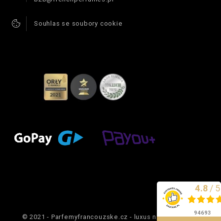
Souhlas se soubory cookie
4.8
/
5
Vynikající
94693
© 2021 - Parfemyfrancouzske.cz - luxus na dosah ruky.