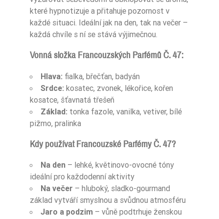
Pora Roku
Jesień
které hypnotizuje a přitahuje pozornost v
každé situaci. Ideální jak na den, tak na večer –
Sugerowane Uży
každá chvíle s ní se stává výjimečnou.
Cie
Na wieczór
Vonná složka Francouzských Parfémů Č. 47:
Intensywność
Ciężki
Hlava:
fialka, břečťan, badyán
Nuty Głowy
anyż
Srdce:
kosatec, zvonek, lékořice, kořen
kosatce, šťavnatá třešeň
Nuty Głowy
bluszcz
Základ:
tonka fazole, vanilka, vetiver, bílé
pižmo, pralinka
Nuty Głowy
fiołek
Kdy používat Francouzské Parfémy Č. 47?
Nuty Serca
korzeń irysa
Na den
– lehké, květinovo-ovocné tóny
Nuty Serca
wiśnia
ideální pro každodenní aktivity
Na večer
– hluboký, sladko-gourmand
Nuty Serca
irys
základ vytváří smyslnou a svůdnou atmosféru
Jaro a podzim
– vůně podtrhuje ženskou
Nuty Serca
lukrecja