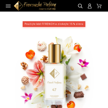
CZ
Použijte kód FFRENCH a získejte 15 % slevu