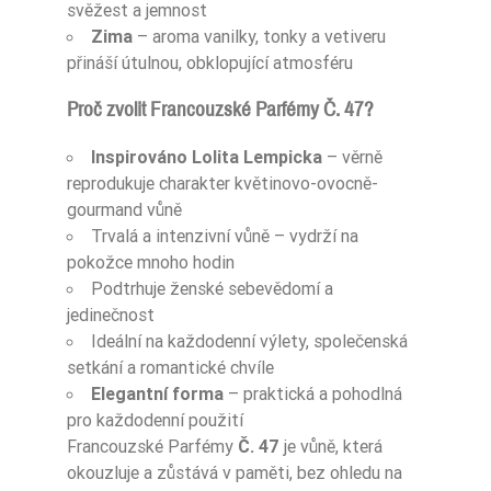
svěžest a jemnost
Nuty Bazy
wanilia
Zima
– aroma vanilky, tonky a vetiveru
přináší útulnou, obklopující atmosféru
Nuty Bazy
wetyweria
Proč zvolit Francouzské Parfémy Č. 47?
Nuty Bazy
pralina
Inspirováno Lolita Lempicka
– věrně
Nuty Bazy
fasola tonka
reprodukuje charakter květinovo-ovocně-
gourmand vůně
Nuty Bazy
białe piżmo
Trvalá a intenzivní vůně – vydrží na
pokožce mnoho hodin
Dla Kogo
damskie
Podtrhuje ženské sebevědomí a
jedinečnost
Zaperfumowanie
22%
Ideální na každodenní výlety, společenská
setkání a romantické chvíle
Elegantní forma
– praktická a pohodlná
pro každodenní použití
Ean13
5906826201230
Francouzské Parfémy
Č. 47
je vůně, která
okouzluje a zůstává v paměti, bez ohledu na