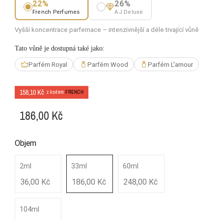
22%
26%
French Perfumes
AJ Deluxe
Vyšší koncentrace parfemace – intenzivnější a déle trvající vůně
Tato vůně je dostupná také jako:
Parfém Royal
Parfém Wood
Parfém L'amour
158,10 Kč
z kodem
FRENCH
186,00 Kč
Objem
2ml
33ml
60ml
36,00 Kč
186,00 Kč
248,00 Kč
104ml