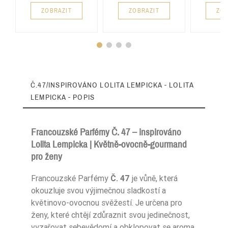
ZOBRAZIT
ZOBRAZIT
ZOB
Č.47/INSPIROVÁNO LOLITA LEMPICKA - LOLITA
LEMPICKA - POPIS
Francouzské Parfémy Č. 47 – inspirováno
Lolita Lempicka | Květně-ovocně-gourmand
pro ženy
Typ Zapachu
Sportowe
Francouzské Parfémy
Č. 47
je vůně, která
Typ Zapachu
Kwiatowe
okouzluje svou výjimečnou sladkostí a
květinovo-ovocnou svěžestí. Je určena pro
Pora Roku
Zima
ženy, které chtějí zdůraznit svou jedinečnost,
vyzařovat sebevědomí a obklopovat se aroma,