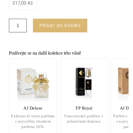
317,00 Kč
PŘIDAT DO KOŠÍKU
Podívejte se na další kolekce této vůně
AJ Deluxe
FP Royal
AJ Del
Exkluzivní verze parfému
Francouzské parfémy v
Parfém v d
s nejvyšším obsahem
jedinečném flakónu.
s nejvyšš
parfému 26%.
parf