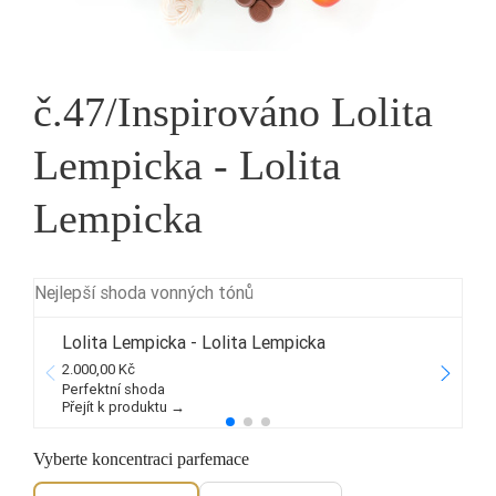
č.47/Inspirováno Lolita
Lempicka - Lolita
Lempicka
Nejlepší shoda vonných tónů
Lolita Lempicka - Lolita Lempicka
2.000,00 Kč
4
Perfektní shoda
Přejít k produktu →
P
Vyberte koncentraci parfemace