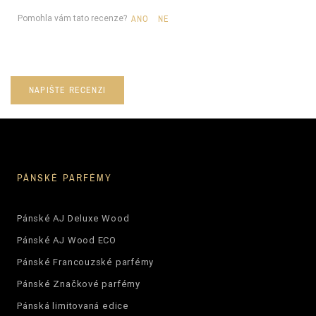
Pomohla vám tato recenze?
ANO
NE
NAPIŠTE RECENZI
PÁNSKÉ PARFÉMY
Pánské AJ Deluxe Wood
Pánské AJ Wood ECO
Pánské Francouzské parfémy
Pánské Značkové parfémy
Pánská limitovaná edice