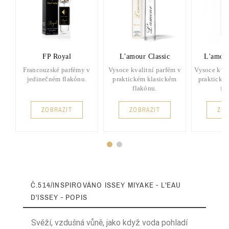
FP Royal
L'amour Classic
L'amou
Francouzské parfémy v
Vysoce kvalitní parfém v
Vysoce kval
jedinečném flakónu.
praktickém klasickém
praktické
flakónu.
fl
ZOBRAZIT
ZOBRAZIT
ZOB
Č.514/INSPIROVÁNO ISSEY MIYAKE - L'EAU
D'ISSEY - POPIS
Svěží, vzdušná vůně, jako když voda pohladí