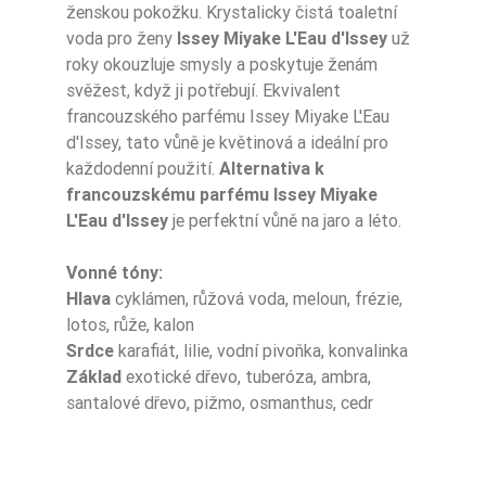
ženskou pokožku. Krystalicky čistá toaletní
voda pro ženy
Issey Miyake L'Eau d'Issey
už
roky okouzluje smysly a poskytuje ženám
Typ Zapachu
Akwatyczne
svěžest, když ji potřebují. Ekvivalent
francouzského parfému Issey Miyake L'Eau
Nuty Głowy
frezja
d'Issey, tato vůně je květinová a ideální pro
Nuty Głowy
lotos
každodenní použití.
Alternativa k
francouzskému parfému Issey Miyake
Nuty Głowy
woda różana
L'Eau d'Issey
je perfektní vůně na jaro a léto.
Nuty Głowy
calone
Vonné tóny:
Hlava
cyklámen, růžová voda, meloun, frézie,
Nuty Głowy
melon
lotos, růže, kalon
Srdce
karafiát, lilie, vodní pivoňka, konvalinka
Nuty Głowy
cyklamen
Základ
exotické dřevo, tuberóza, ambra,
santalové dřevo, pižmo, osmanthus, cedr
Nuty Głowy
róża
Nuty Serca
lilia