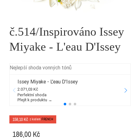
č.514/Inspirováno Issey
Miyake - L'eau D'Issey
Nejlepší shoda vonných tónů
Issey Miyake - L'eau D'Issey
2.071,03 Kč
5
Perfektní shoda
Přejít k produktu →
P
158,10 Kč
z kodem
FRENCH
186,00 Kč