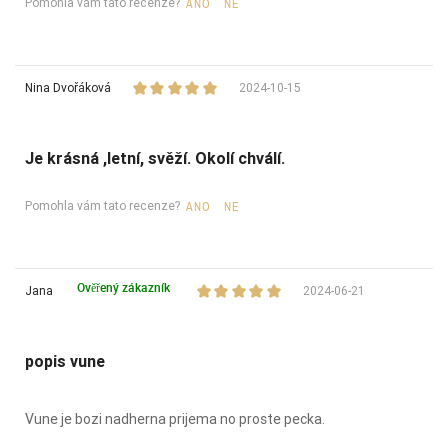
Pomohla vám tato recenze?
ANO
NE
Nuty Bazy
tuberoza
Dla Kogo
damskie
Nina Dvořáková
2024-10-15
Je krásná ,letní, svěží. Okolí chválí.
Ean13
5906826205313
Pomohla vám tato recenze?
ANO
NE
Ověřený zákazník
Jana
2024-06-21
popis vune
Vune je bozi nadherna prijema no proste pecka.