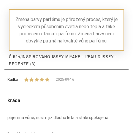
Nuty Serca
goździk (roślina)
Změna barvy parfému je přirozený proces, který je
Nuty Serca
piwonia wodna
výsledkem působením světla nebo tepla a také
Nuty Serca
konwalia
procesem stárnutí parfému. Změna barvy není
obvykle patrná na kvalitě vůně parfému.
Nuty Bazy
piżmo
Č.514/INSPIROVÁNO ISSEY MIYAKE - L'EAU D'ISSEY -
Nuty Bazy
cedr
RECENZE (3)
egzotyczne drze
Nuty Bazy
wa
Radka
2025-09-16
Nuty Bazy
osmantus
krása
Nuty Bazy
bursztyn
příjemná vůně, nosím již dlouhá léta a stále spokojená
drzewo sandało
Nuty Bazy
we