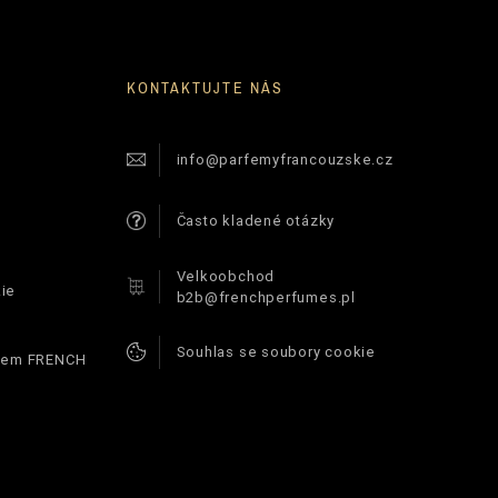
KONTAKTUJTE NÁS
info@parfemyfrancouzske.cz
Často kladené otázky
Velkoobchod
ie
b2b@frenchperfumes.pl
Souhlas se soubory cookie
ódem FRENCH