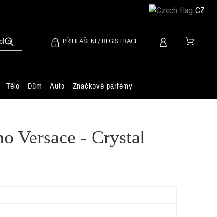
CZ
PŘIHLÁŠENÍ / REGISTRACE
Tělo
Dům
Auto
Značkové parfémy
no Versace - Crystal
Rih