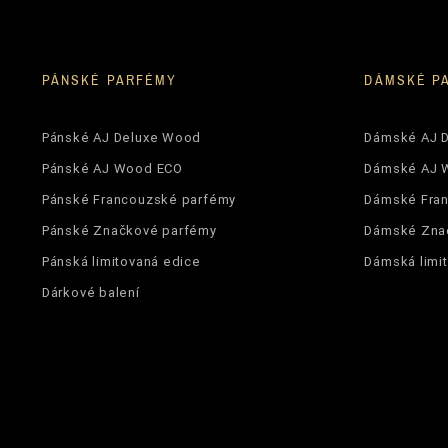
Nuty Serca
Nuty Serca
PÁNSKÉ PARFÉMY
DÁMSKÉ P
Nuty Bazy
Pánské AJ Deluxe Wood
Dámské AJ 
Nuty Bazy
Pánské AJ Wood ECO
Dámské AJ 
Nuty Bazy
Pánské Francouzské parfémy
Dámské Fra
Pánské Značkové parfémy
Dámské Zna
Dla Kogo
Pánská limitovaná edice
Dámská limi
Zaperfumowanie
Dárkové balení
Ean13