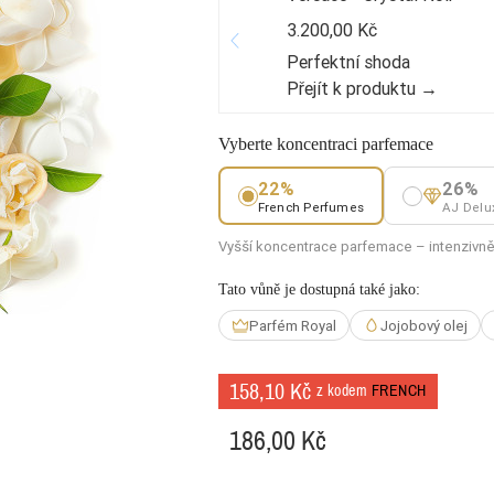
3.200,00 Kč
Perfektní shoda
Přejít k produktu →
Vyberte koncentraci parfemace
22%
26%
French Perfumes
AJ Delu
Vyšší koncentrace parfemace – intenzivnějš
Tato vůně je dostupná také jako:
Parfém Royal
Jojobový olej
158,10 Kč
z kodem
FRENCH
186,00 Kč