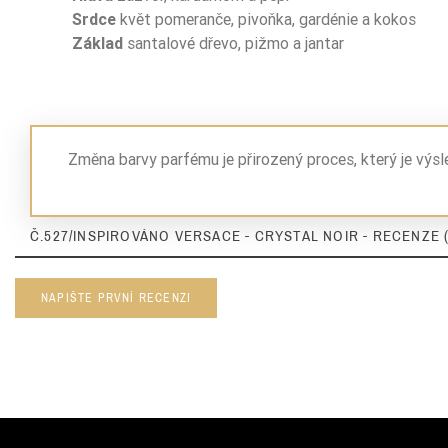
Typ Zapachu
Srdce
květ pomeranče, pivoňka, gardénie a kokos
Základ
santalové dřevo, pižmo a jantar
Typ Zapachu
Pora Roku
Sugerowane Użycie
Změna barvy parfému je přirozený proces, který je výs
Intensywność
Č.527/INSPIROVÁNO VERSACE - CRYSTAL NOIR - RECENZE (
Nuty Głowy
Nuty Głowy
NAPIŠTE PRVNÍ RECENZI
Nuty Głowy
Nuty Serca
Nuty Serca