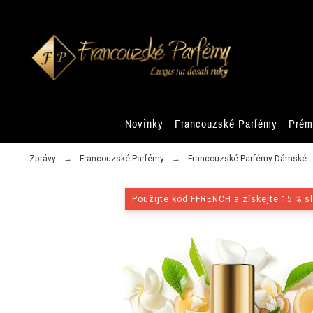
Novinky
Francouzské Parfémy
Prém
Zprávy
Francouzské Parfémy
Francouzské Parfémy Dámské
Použijte kód FFRENCH a získejte 15 % s