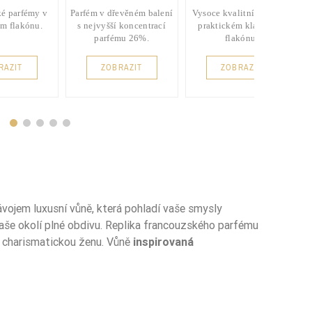
é parfémy v
Parfém v dřevěném balení
Vysoce kvalitní parfém v
m flakónu.
s nejvyšší koncentrací
praktickém klasickém
parfému 26%.
flakónu.
RAZIT
ZOBRAZIT
ZOBRAZIT
vojem luxusní vůně, která pohladí vaše smysly
vaše okolí plné obdivu. Replika francouzského parfému
o charismatickou ženu. Vůně
inspirovaná