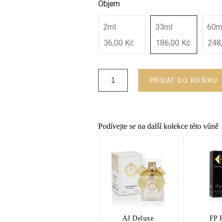
Objem
2ml
33ml
60m
36,00 Kč
186,00 Kč
248
PŘIDAT DO KOŠÍKU
Podívejte se na další kolekce této vůně
AJ Deluxe
FP 