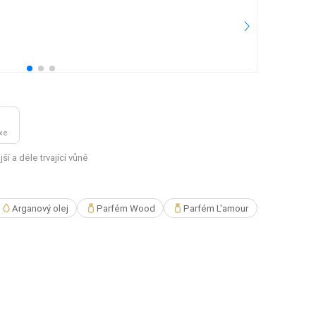
2.
25
Pře
xe
í a déle trvající vůně
Arganový olej
Parfém Wood
Parfém L'amour