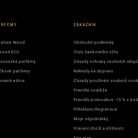
piwonia
kokos
ARFÉMY
ZÁKAZNÍK
bursztyn
Deluxe Wood
Obchodní podmínky
piżmo
Wood ECO
Číslo bankovního účtu
drzewo sandałowe
ncouzské parfémy
Zásady ochrany osobních údajů
čkové parfémy
Náklady na dopravu
damskie
tovaná edice
Zásady používání souborů cook
22%
Pravidla soutěže
Pravidla promoakce -15 % s k
Přihlášení/Registrace
Moje objednávky
5906826205641
Vrácení zboží a stížnosti
Site map