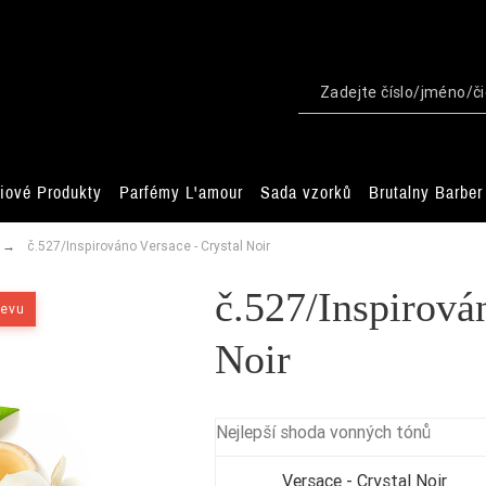
iové Produkty
Parfémy L'amour
Sada vzorků
Brutalny Barber
č.527/Inspirováno Versace - Crystal Noir
č.527/Inspirová
levu
Noir
Nejlepší shoda vonných tónů
Versace - Crystal Noir