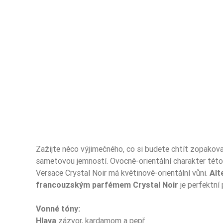
Zažijte něco výjimečného, co si budete chtít zopakov
sametovou jemností. Ovocně-orientální charakter této 
Versace Crystal Noir má květinově-orientální vůni.
Alt
francouzským parfémem Crystal Noir
je perfektní 
Typ Zapachu
Vonné tóny:
Typ Zapachu
Hlava
zázvor, kardamom a pepř