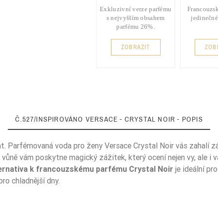
Exkluzivní verze parfému
Francouzsk
s nejvyšším obsahem
jedinečné
parfému 26%.
ZOBRAZIT
ZOB
Č.527/INSPIROVÁNO VERSACE - CRYSTAL NOIR - POPIS
at. Parfémovaná voda pro ženy Versace Crystal Noir vás zahalí zá
vůně vám poskytne magický zážitek, který ocení nejen vy, ale i 
ernativa k francouzskému parfému Crystal Noir
je ideální pr
pro chladnější dny.
Orientalne
Korzenne