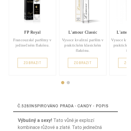
FP Royal
L'amour Classic
L'amou
Francouzské parfémy v
Vysoce kvalitní parfém v
Vysoce kval
jedinečném flakónu.
praktickém klasickém
praktické
flakónu.
fl
ZOBRAZIT
ZOBRAZIT
ZOB
Č.528/INSPIROVÁNO PRADA - CANDY - POPIS
Výbušný a sexy!
Tato vůně je explozí
kombinace růžové a zlaté. Tato jedinečná