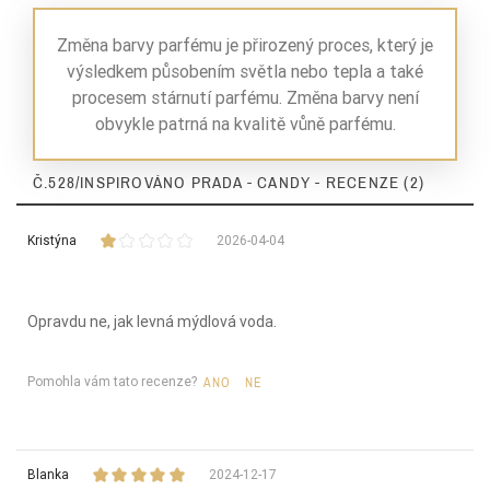
Nuty Bazy
benzoes
Změna barvy parfému je přirozený proces, který je
výsledkem působením světla nebo tepla a také
Dla Kogo
damskie
procesem stárnutí parfému. Změna barvy není
obvykle patrná na kvalitě vůně parfému.
Č.528/INSPIROVÁNO PRADA - CANDY - RECENZE (2)
Ean13
5906826205672
Kristýna
2026-04-04
Opravdu ne, jak levná mýdlová voda.
Pomohla vám tato recenze?
ANO
NE
Blanka
2024-12-17