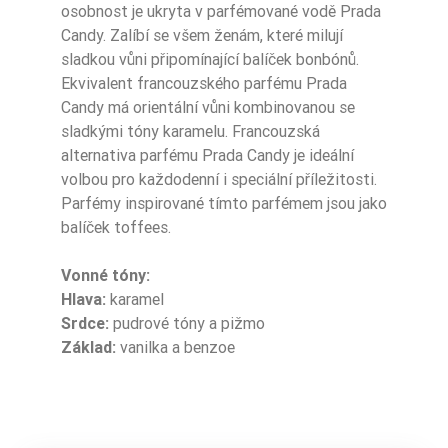
osobnost je ukryta v parfémované vodě Prada
Candy. Zalíbí se všem ženám, které milují
Typ Zapachu
Sportowe
sladkou vůni připomínající balíček bonbónů.
Ekvivalent francouzského parfému Prada
Typ Zapachu
Orientalne
Candy má orientální vůni kombinovanou se
Pora Roku
Zima
sladkými tóny karamelu. Francouzská
alternativa parfému Prada Candy je ideální
Pora Roku
Jesień
volbou pro každodenní i speciální příležitosti.
Parfémy inspirované tímto parfémem jsou jako
Sugerowane Uży
balíček toffees.
Cie
Na wieczór
Vonné tóny:
Nuty Głowy
karmel
Hlava:
karamel
Srdce:
pudrové tóny a pižmo
Nuty Serca
nuty pudrowe
Základ:
vanilka a benzoe
Nuty Serca
piżmo
Nuty Bazy
wanilia