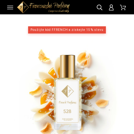
CZ
Použijte kód FFRENCH a získejte 15 % slevu