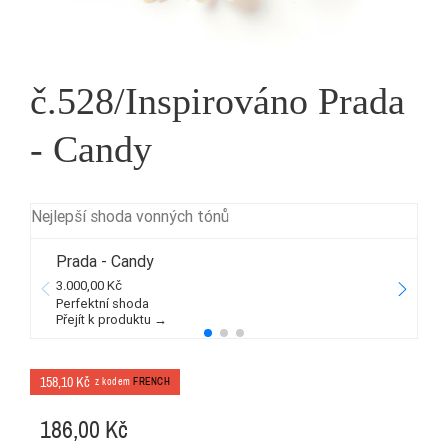
č.528/Inspirováno Prada
- Candy
Nejlepší shoda vonných tónů
Prada - Candy
3.000,00 Kč
2
Perfektní shoda
Přejít k produktu →
P
158,10 Kč
z kodem
FRENCH
186,00 Kč