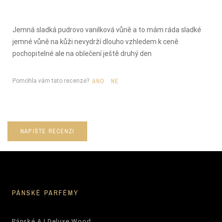
Jemná sladká pudrovo vanilková vůně a to mám ráda sladké
jemné vůně na kůži nevydrží dlouho vzhledem k ceně
pochopitelné ale na oblečení ještě druhý den
Pomohla vám tato recenze?
ANO
NE
NAPIŠTE RECENZI
PÁNSKÉ PARFÉMY
Pánské AJ Deluxe Wood