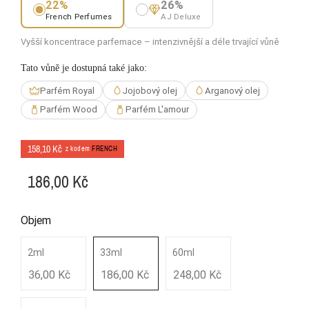
22%
26%
French Perfumes
AJ Deluxe
Vyšší koncentrace parfemace – intenzivnější a déle trvající vůně
Tato vůně je dostupná také jako:
Parfém Royal
Jojobový olej
Arganový olej
Parfém Wood
Parfém L'amour
158,10 Kč
z kodem
FRENCH
186,00 Kč
Objem
2ml
33ml
60ml
36,00 Kč
186,00 Kč
248,00 Kč