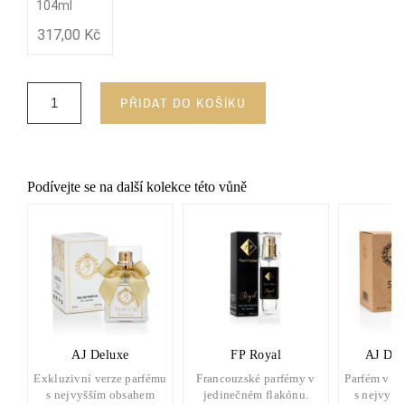
104ml
317,00 Kč
PŘIDAT DO KOŠÍKU
Podívejte se na další kolekce této vůně
AJ Deluxe
FP Royal
AJ Del
Exkluzivní verze parfému
Francouzské parfémy v
Parfém v d
s nejvyšším obsahem
jedinečném flakónu.
s nejvyšš