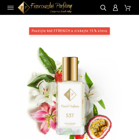
CZ
Použijte kód FFRENCH a získejte 15 % slevu