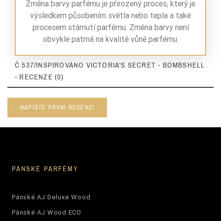
Nuty Bazy
piżmo
Změna barvy parfému je přirozený proces, který je
výsledkem působením světla nebo tepla a také
Nuty Bazy
mech dębowy
procesem stárnutí parfému. Změna barvy není
obvykle patrná na kvalitě vůně parfému.
Nuty Bazy
nuty drzewne
Č.537/INSPIROVÁNO VICTORIA'S SECRET - BOMBSHELL
Dla Kogo
damskie
- RECENZE (0)
Zaperfumowanie
22%
NAPIŠTE PRVNÍ RECENZI
Ean13
5906826205825
PÁNSKÉ PARFÉMY
Pánské AJ Deluxe Wood
Pánské AJ Wood ECO