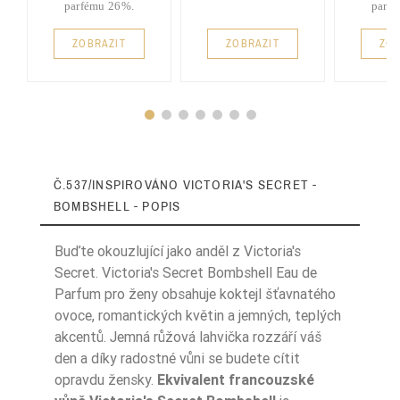
parfému 26%.
parf
ZOBRAZIT
ZOBRAZIT
ZOB
Č.537/INSPIROVÁNO VICTORIA'S SECRET -
BOMBSHELL - POPIS
Buďte okouzlující jako anděl z Victoria's
Secret. Victoria's Secret Bombshell Eau de
Parfum pro ženy obsahuje koktejl šťavnatého
ovoce, romantických květin a jemných, teplých
Typ Zapachu
Owocowe
akcentů. Jemná růžová lahvička rozzáří váš
den a díky radostné vůni se budete cítit
Pora Roku
Lato
opravdu žensky.
Ekvivalent francouzské
Nuty Głowy
ananas