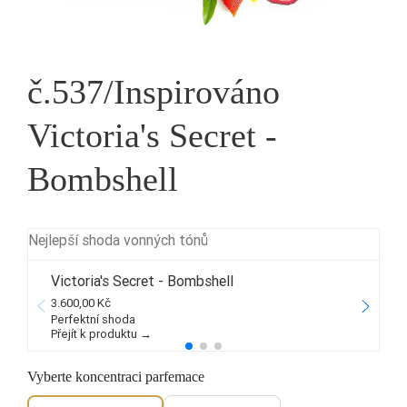
č.537/Inspirováno
Victoria's Secret -
Bombshell
Nejlepší shoda vonných tónů
Victoria's Secret - Bombshell
3.600,00 Kč
2
Perfektní shoda
Přejít k produktu →
P
Vyberte koncentraci parfemace