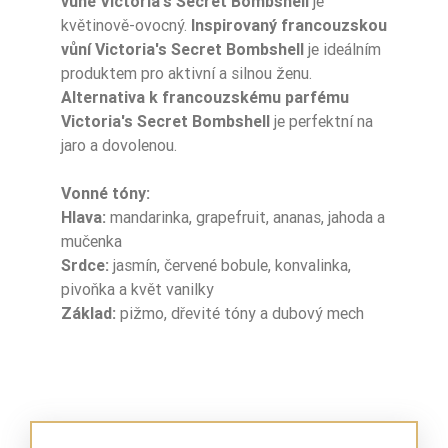
vůně Victoria's Secret Bombshell
je
květinově-ovocný.
Inspirovaný francouzskou
Nuty Głowy
marakuja
vůní Victoria's Secret Bombshell
je ideálním
produktem pro aktivní a silnou ženu.
Nuty Głowy
truskawka
Alternativa k francouzskému parfému
Victoria's Secret Bombshell
je perfektní na
Nuty Głowy
grejpfrut
jaro a dovolenou.
Nuty Głowy
tangeryna
Vonné tóny:
Hlava:
mandarinka, grapefruit, ananas, jahoda a
Nuty Serca
czerwone jagody
mučenka
Srdce:
jasmín, červené bobule, konvalinka,
Nuty Serca
kwiat wanilii
pivoňka a květ vanilky
Základ:
pižmo, dřevité tóny a dubový mech
Nuty Serca
piwonia
Nuty Serca
jaśmin
Nuty Serca
konwalia