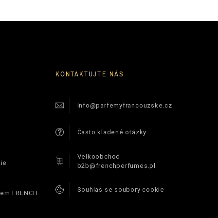
KONTAKTUJTE NÁS
info@parfemyfrancouzske.cz
Často kladené otázky
Velkoobchod
ie
b2b@frenchperfumes.pl
Souhlas se soubory cookie
ódem FRENCH