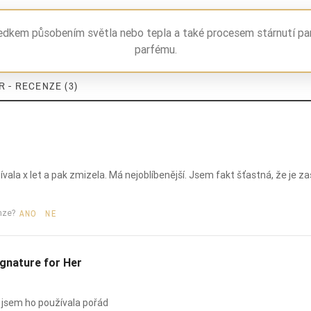
orchidea
ledkem působením světla nebo tepla a také procesem stárnutí pa
wanilia
parfému.
ambra
 - RECENZE (3)
piżmo
paczula
damskie
vala x let a pak zmizela. Má nejoblíbenější. Jsem fakt šťastná, že je zas
22%
nze?
ANO
NE
gnature for Her
5906826206242
 jsem ho používala pořád