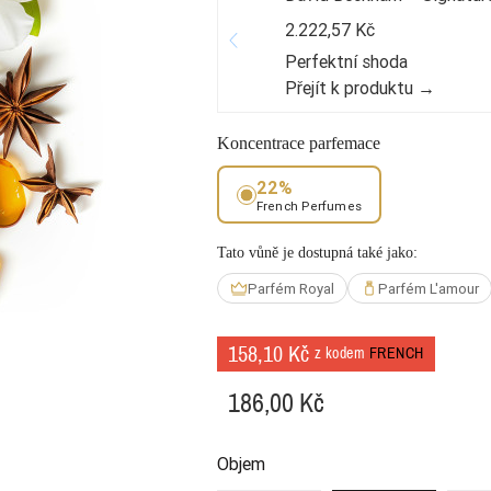
2.222,57 Kč
Perfektní shoda
Přejít k produktu →
Koncentrace parfemace
22%
French Perfumes
Tato vůně je dostupná také jako:
Parfém Royal
Parfém L'amour
158,10 Kč
z kodem
FRENCH
186,00 Kč
Objem