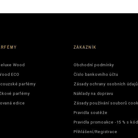
ARFÉMY
ZÁKAZNÍK
Deluxe Wood
Obchodní podmínky
Wood ECO
Číslo bankovního účtu
ncouzské parfémy
Zásady ochrany osobních údajů
čkové parfémy
Náklady na dopravu
tovaná edice
Zásady používání souborů cook
Pravidla soutěže
Pravidla promoakce -15 % s k
Přihlášení/Registrace