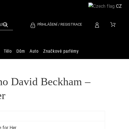
CZ
PŘIHLÁŠENÍ / REGISTRACE
Tělo
Dům
Auto
Značkové parfémy
áno David Beckham –
er
 for Her
Co