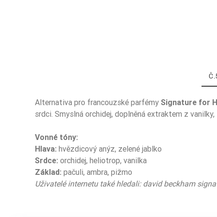
Č.
Alternativa pro francouzské parfémy
Signature for 
srdci. Smyslná orchidej, doplněná extraktem z vanilky
Vonné tóny:
Typ Zapachu
Hlava:
hvězdicový anýz, zelené jablko
Srdce:
orchidej, heliotrop, vanilka
Nuty Głowy
Základ:
pačuli, ambra, pižmo
Nuty Głowy
Uživatelé internetu také hledali: david beckham signa
Nuty Serca