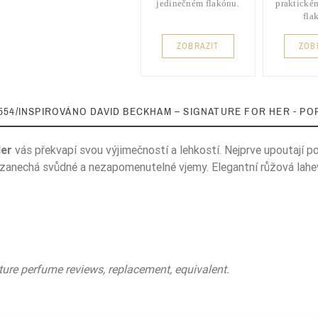
jedinečném flakónu.
praktické
fla
ZOBRAZIT
ZOB
554/INSPIROVÁNO DAVID BECKHAM – SIGNATURE FOR HER - PO
Her
vás překvapí svou výjimečností a lehkostí. Nejprve upoutají p
, zanechá svůdné a nezapomenutelné vjemy. Elegantní růžová lahev
Pudrowe
zielone jabłko
anyż gwiazdkowaty
ture perfume reviews, replacement, equivalent.
heliotrop