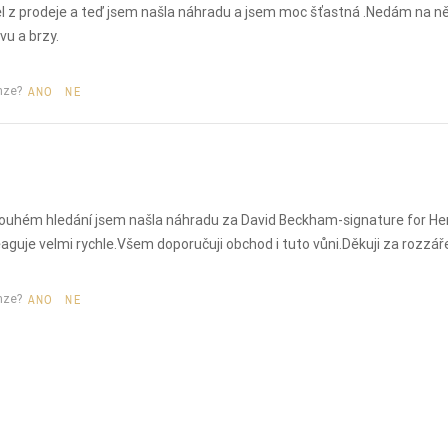
l z prodeje a teď jsem našla náhradu a jsem moc šťastná .Nedám na ně
u a brzy.
nze?
ANO
NE
uhém hledání jsem našla náhradu za David Beckham-signature for Her.Dn
aguje velmi rychle.Všem doporučuji obchod i tuto vůni.Děkuji za rozzář
nze?
ANO
NE