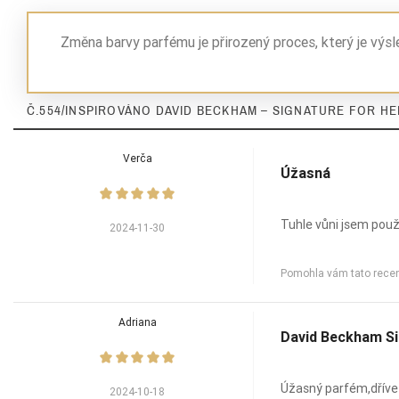
Nuty Serca
Změna barvy parfému je přirozený proces, který je výs
Nuty Serca
Nuty Bazy
Č.554/INSPIROVÁNO DAVID BECKHAM – SIGNATURE FOR HER
Nuty Bazy
Verča
Úžasná
Nuty Bazy
Dla Kogo
Tuhle vůni jsem použí
2024-11-30
Zaperfumowanie
Pomohla vám tato rece
Adriana
David Beckham Si
Ean13
Úžasný parfém,dříve
2024-10-18