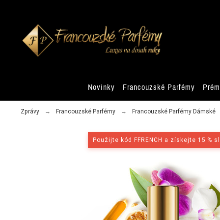
Novinky
Francouzské Parfémy
Prém
Zprávy
Francouzské Parfémy
Francouzské Parfémy Dámské
Použijte kód FFRENCH a získejte 15 % s