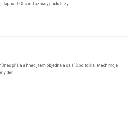
j dopustit.Obchod úžasný přišlo brzy
es přišla a hned jsem objednala další 2,po tolika letech moje
ený den.