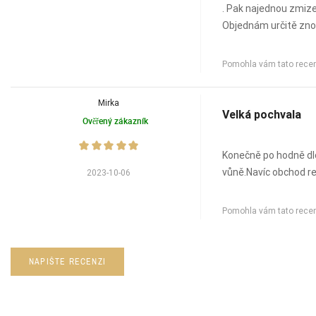
. Pak najednou zmize
Objednám určitě znov
Pomohla vám tato rece
Mirka
Velká pochvala
Ověřený zákazník
Konečně po hodně dlo
vůně.Navíc obchod re
2023-10-06
Pomohla vám tato rece
NAPIŠTE RECENZI