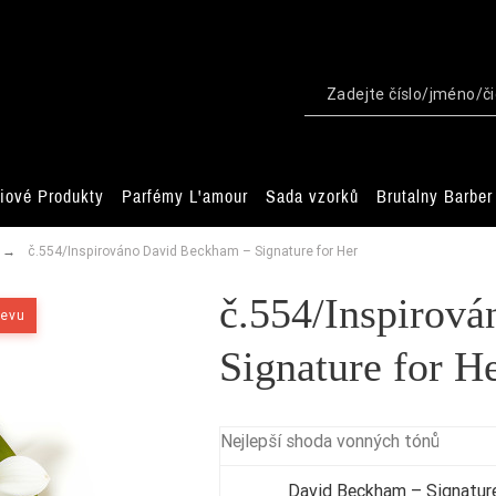
iové Produkty
Parfémy L'amour
Sada vzorků
Brutalny Barber
č.554/Inspirováno David Beckham – Signature for Her
č.554/Inspirov
levu
Signature for H
Nejlepší shoda vonných tónů
David Beckham – Signature