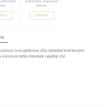
m klasickém
praktickém, elegantním
kónu.
flakónu.
RAZIT
ZOBRAZIT
PIS
ozornost svou jablkovou vůní, následně květinovými
 a kovová zátka dokonale vyjadřují styl.