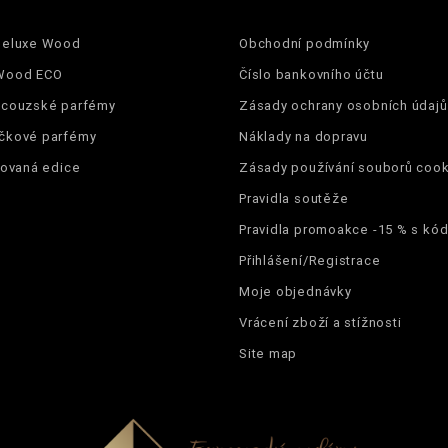
ambra
Deluxe Wood
Obchodní podmínky
damskie
Wood ECO
Číslo bankovního účtu
ncouzské parfémy
Zásady ochrany osobních údajů
22%
čkové parfémy
Náklady na dopravu
tovaná edice
Zásady používání souborů cook
Pravidla soutěže
5906826206303
Pravidla promoakce -15 % s k
Přihlášení/Registrace
Moje objednávky
Vrácení zboží a stížnosti
Site map