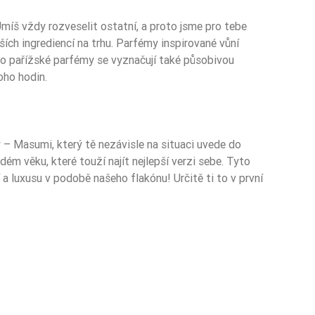
míš vždy rozveselit ostatní, a proto jsme pro tebe
ích ingrediencí na trhu. Parfémy inspirované vůní
yto pařížské parfémy se vyznačují také působivou
oho hodin.
– Masumi, který tě nezávisle na situaci uvede do
ém věku, které touží najít nejlepší verzi sebe. Tyto
 a luxusu v podobě našeho flakónu! Určitě ti to v první