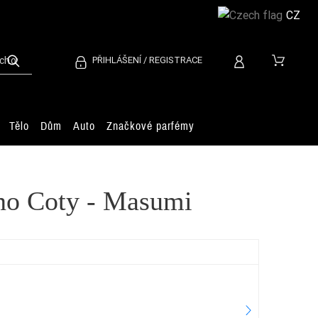
CZ
PŘIHLÁŠENÍ / REGISTRACE
Tělo
Dům
Auto
Značkové parfémy
áno Coty - Masumi
Jea
2.