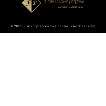
© 2021 - Parfemyfrancouzske.cz - luxus na dosah ruky.