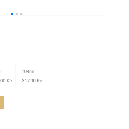
25
Pře
l
104ml
,00 Kč
317,00 Kč