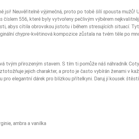
 jsi! Neuvěřitelně výjimečná, proto po tobě šílí spousta mužů! U
s číslem 556, které byly vytvořeny pečlivým výběrem nejkvalitnějš
Pudrowe
, abys cítila obrovskou jistotu i během stresujících situací. T
originální chypre-květinová kompozice zůstala na tvém těle po mn
Szyprowe
Drzewne
Sportowe
ává tvým přirozeným stavem. S tím ti pomůže náš náhradník Coty 
tožňuje jejich charakter, a proto je často vybírán ženami v každ
Zima
pro elegantní dárek pro blízkou přítelkyni. Daruj jí kousek štěstí
Na wieczór
Na dzień
bergamotka
ginie, ambra a vanilka
melon