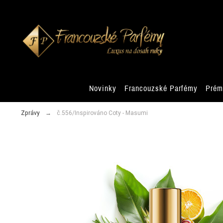
Novinky
Francouzské Parfémy
Prém
Zprávy
č.556/Inspirováno Coty - Masumi