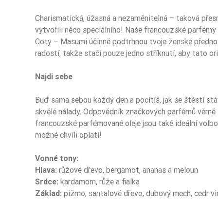
Charismatická, úžasná a nezaměnitelná – taková přesně
vytvořili něco speciálního! Naše francouzské parfémy 
Typ Zapachu
Coty – Masumi účinně podtrhnou tvoje ženské přednosti
radostí, takže stačí pouze jedno stříknutí, aby tato 
Typ Zapachu
Typ Zapachu
Najdi sebe
Typ Zapachu
Buď sama sebou každý den a pocítíš, jak se štěstí st
skvělé nálady. Odpovědník značkových parfémů věrně zto
Pora Roku
francouzské parfémované oleje jsou také ideální volbou 
možné chvíli oplatí!
Sugerowane Użycie
Vonné tony:
Sugerowane Użycie
Hlava:
růžové dřevo, bergamot, ananas a meloun
Srdce:
kardamom, růže a fialka
Nuty Głowy
Základ:
pižmo, santalové dřevo, dubový mech, cedr vir
Nuty Głowy