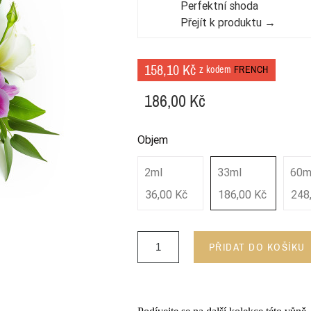
Perfektní shoda
Přejít k produktu →
158,10 Kč
z kodem
FRENCH
186,00 Kč
Objem
2ml
33ml
60m
36,00 Kč
186,00 Kč
248
PŘIDAT DO KOŠÍKU