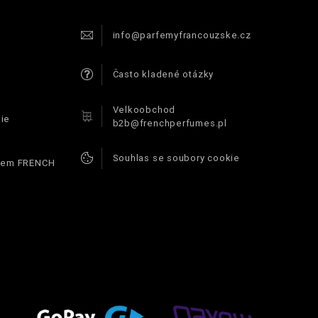
info@parfemyfrancouzske.cz
Často kladené otázky
Velkoobchod
ie
b2b@frenchperfumes.pl
Souhlas se soubory cookie
ódem FRENCH