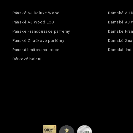
Nuty Bazy
Pánské AJ Deluxe Wood
Dámské AJ 
Dla Kogo
Pánské AJ Wood ECO
Dámské AJ 
Pánské Francouzské parfémy
Dámské Fra
Zaperfumowanie
Pánské Značkové parfémy
Dámské Zna
Pánská limitovaná edice
Dámská limi
Dárkové balení
Ean13