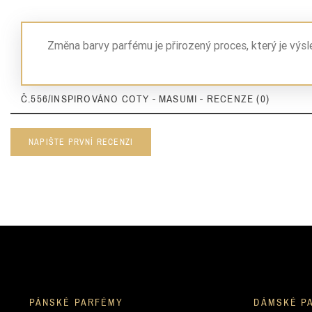
Nuty Głowy
Změna barvy parfému je přirozený proces, který je výs
Nuty Głowy
Nuty Serca
Č.556/INSPIROVÁNO COTY - MASUMI - RECENZE (0)
Nuty Serca
Nuty Serca
NAPIŠTE PRVNÍ RECENZI
Nuty Bazy
Nuty Bazy
Nuty Bazy
Nuty Bazy
Nuty Bazy
PÁNSKÉ PARFÉMY
DÁMSKÉ P