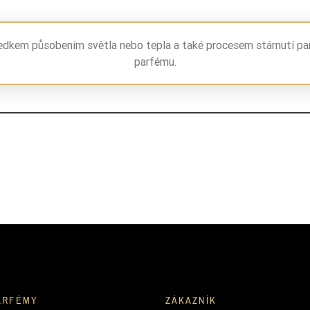
ananas
ledkem působením světla nebo tepla a také procesem stárnutí pa
drzewo różane
parfému.
róża
kardamon
fiołek
cedr virginia
wanilia
drzewo sandałowe
mech dębowy
piżmo
ARFÉMY
ZÁKAZNÍK