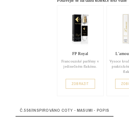
Podívejte se na další kolekce této vůně
FP Royal
L'amour
Francouzské parfémy v
Vysoce kval
jedinečném flakónu.
praktické
fla
ZOBRAZIT
ZOB
Č.556/INSPIROVÁNO COTY - MASUMI - POPIS